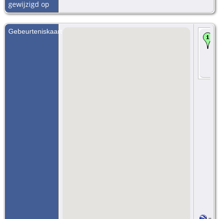
gewijzigd op
Gebeurteniskaart
=