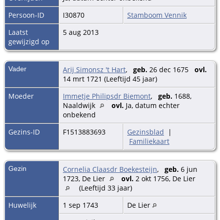
Persoon-ID
I30870
Stamboom Vennik
Laatst
5 aug 2013
gewijzigd op
Vader
Arij Simonsz 't Hart
,
geb.
26 dec 1675
ovl.
14 mrt 1721 (Leeftijd 45 jaar)
Moeder
Immetje Philipsdr Biemont
,
geb.
1688,
Naaldwijk
ovl.
Ja, datum echter
onbekend
Gezins-ID
F1513883693
Gezinsblad
|
Familiekaart
Gezin
Cornelia Claasdr Boekesteijn
,
geb.
6 jun
1723, De Lier
ovl.
2 okt 1756, De Lier
(Leeftijd 33 jaar)
Huwelijk
1 sep 1743
De Lier