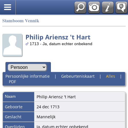
Stamboom Vennik
Philip Ariensz 't Hart
1713 - Ja, datum echter onbekend
Persoonlijke informatie
|
Gebeurteniskaart
|
Alles
|
PDF
Naam
Philip Ariensz
't Hart
Geboorte
24 dec 1713
Geslacht
Mannelijk
Overlijden
Ja, datum echter onbekend