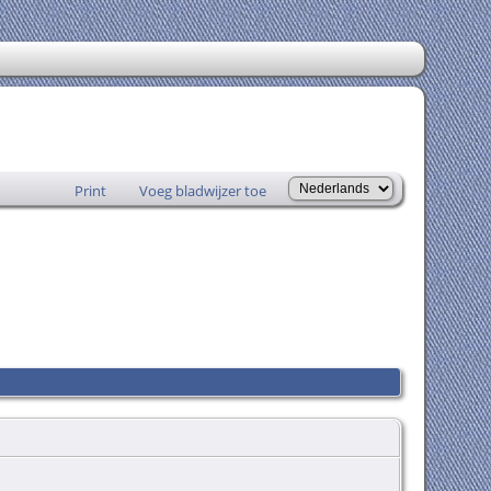
Print
Voeg bladwijzer toe