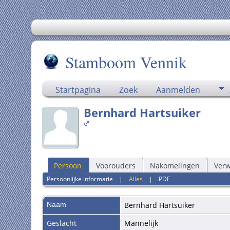
Stamboom Vennik
Startpagina
Zoek
Aanmelden
Bernhard Hartsuiker
Persoon
Voorouders
Nakomelingen
Ver
Persoonlijke informatie
|
Alles
|
PDF
Naam
Bernhard
Hartsuiker
Geslacht
Mannelijk