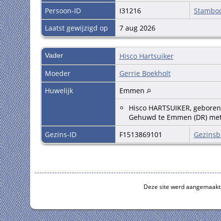
Persoon-ID
I31216
Stambo
Laatst gewijzigd op
7 aug 2026
Vader
Hisco Hartsuiker
Moeder
Gerrie Boekholt
Huwelijk
Emmen
Hisco HARTSUIKER, geboren
Gehuwd te Emmen (DR) met
Gezins-ID
F1513869101
Gezinsb
Deze site werd aangemaakt