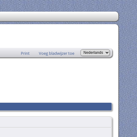
Print
Voeg bladwijzer toe