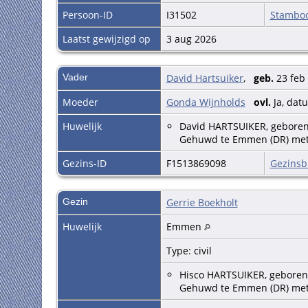
Persoon-ID
I31502
Stambo
Laatst gewijzigd op
3 aug 2026
Vader
David Hartsuiker
,
geb.
23 feb
Moeder
Gonda Wijnholds
ovl.
Ja, dat
Huwelijk
David HARTSUIKER, geboren t
Gehuwd te Emmen (DR) me
Gezins-ID
F1513869098
Gezinsb
Gezin
Gerrie Boekholt
Huwelijk
Emmen
Type: civil
Hisco HARTSUIKER, geboren
Gehuwd te Emmen (DR) met