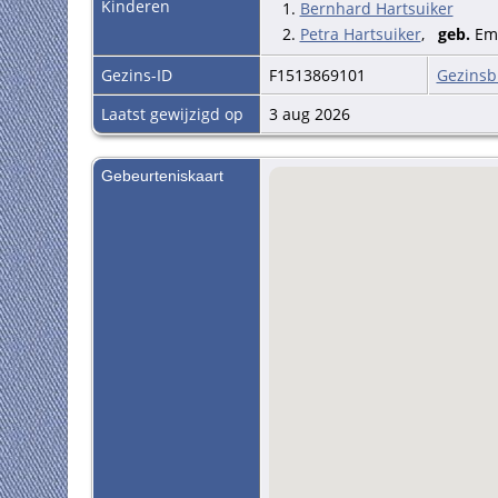
Kinderen
1.
Bernhard Hartsuiker
2.
Petra Hartsuiker
,
geb.
Em
Gezins-ID
F1513869101
Gezinsb
Laatst gewijzigd op
3 aug 2026
Gebeurteniskaart