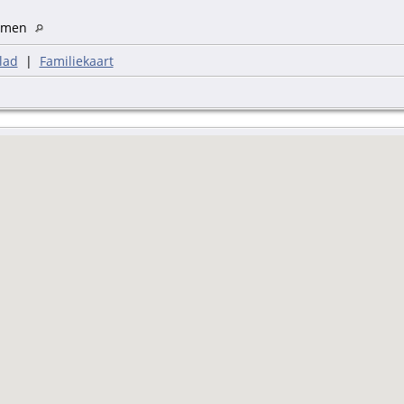
men
lad
|
Familiekaart