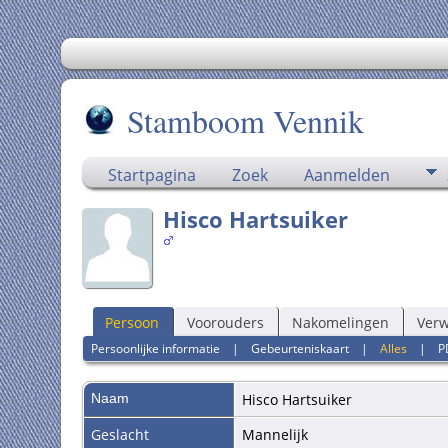
Stamboom Vennik
Startpagina
Zoek
Aanmelden
Hisco Hartsuiker
Persoon
Voorouders
Nakomelingen
Ver
Persoonlijke informatie
|
Gebeurteniskaart
|
Alles
|
P
Naam
Hisco
Hartsuiker
Geslacht
Mannelijk