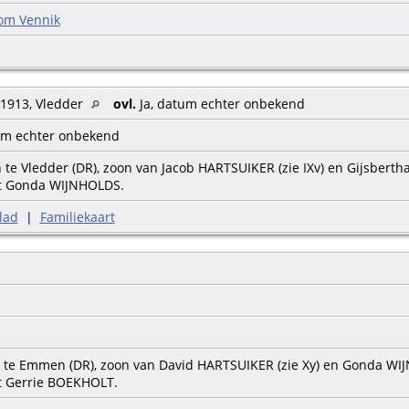
om Vennik
 1913, Vledder
ovl.
Ja, datum echter onbekend
um echter onbekend
e Vledder (DR), zoon van Jacob HARTSUIKER (zie IXv) en Gijsberth
t Gonda WIJNHOLDS.
lad
|
Familiekaart
 te Emmen (DR), zoon van David HARTSUIKER (zie Xy) en Gonda WI
 Gerrie BOEKHOLT.