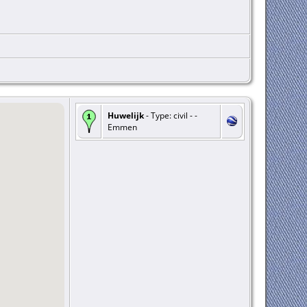
Huwelijk
- Type: civil - -
Emmen