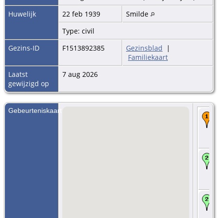
Huwelijk
22 feb 1939
Smilde
Type: civil
Gezins-ID
F1513892385
Gezinsblad
|
Familiekaart
Laatst
7 aug 2026
gewijzigd op
Gebeurteniskaart