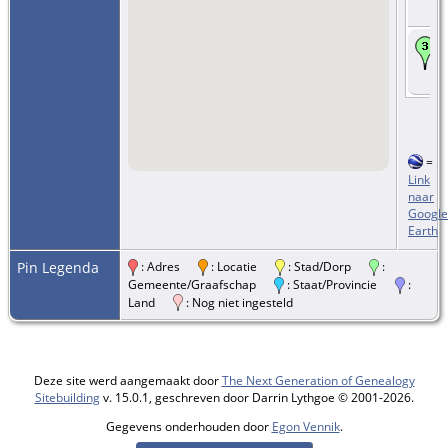
=
Link
naar
Google
Earth
Pin Legenda
: Adres
: Locatie
: Stad/Dorp
:
Gemeente/Graafschap
: Staat/Provincie
:
Land
: Nog niet ingesteld
Deze site werd aangemaakt door
The Next Generation of Genealogy
Sitebuilding
v. 15.0.1, geschreven door Darrin Lythgoe © 2001-2026.
Gegevens onderhouden door
Egon Vennik
.