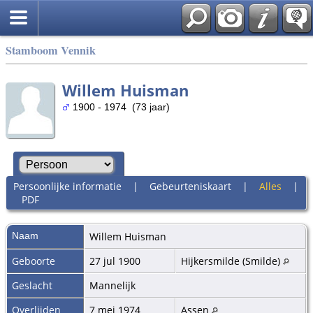
Stamboom Vennik
Willem Huisman
1900 - 1974 (73 jaar)
Persoonlijke informatie
|
Gebeurteniskaart
|
Alles
|
PDF
Naam
Willem
Huisman
Geboorte
27 jul 1900
Hijkersmilde (Smilde)
Geslacht
Mannelijk
Overlijden
7 mei 1974
Assen