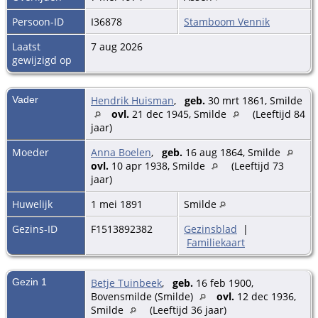
Persoon-ID
I36878
Stamboom Vennik
Laatst
7 aug 2026
gewijzigd op
Vader
Hendrik Huisman
,
geb.
30 mrt 1861, Smilde
ovl.
21 dec 1945, Smilde
(Leeftijd 84
jaar)
Moeder
Anna Boelen
,
geb.
16 aug 1864, Smilde
ovl.
10 apr 1938, Smilde
(Leeftijd 73
jaar)
Huwelijk
1 mei 1891
Smilde
Gezins-ID
F1513892382
Gezinsblad
|
Familiekaart
Gezin 1
Betje Tuinbeek
,
geb.
16 feb 1900,
Bovensmilde (Smilde)
ovl.
12 dec 1936,
Smilde
(Leeftijd 36 jaar)