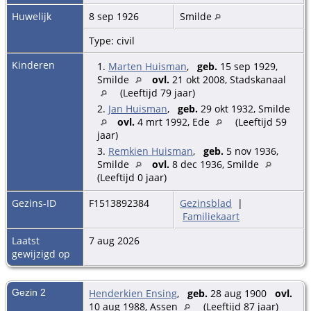
Huwelijk
8 sep 1926
Smilde
Type: civil
Kinderen
1.
Marten Huisman
,
geb.
15 sep 1929,
Smilde
ovl.
21 okt 2008, Stadskanaal
(Leeftijd 79 jaar)
2.
Jan Huisman
,
geb.
29 okt 1932, Smilde
ovl.
4 mrt 1992, Ede
(Leeftijd 59
jaar)
3.
Remkien Huisman
,
geb.
5 nov 1936,
Smilde
ovl.
8 dec 1936, Smilde
(Leeftijd 0 jaar)
Gezins-ID
F1513892384
Gezinsblad
|
Familiekaart
Laatst
7 aug 2026
gewijzigd op
Gezin 2
Henderkien Ensing
,
geb.
28 aug 1900
ovl.
10 aug 1988, Assen
(Leeftijd 87 jaar)