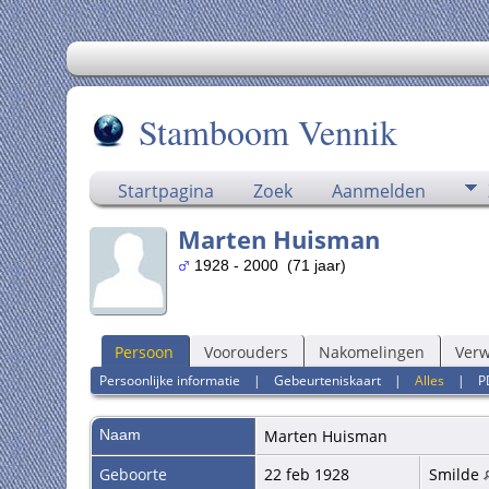
Stamboom Vennik
Startpagina
Zoek
Aanmelden
Marten Huisman
1928 - 2000 (71 jaar)
Persoon
Voorouders
Nakomelingen
Ver
Persoonlijke informatie
|
Gebeurteniskaart
|
Alles
|
P
Naam
Marten
Huisman
Geboorte
22 feb 1928
Smilde