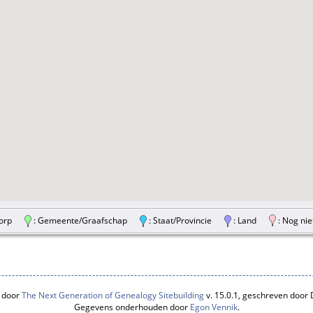
/Dorp
: Gemeente/Graafschap
: Staat/Provincie
: Land
: Nog nie
 door
The Next Generation of Genealogy Sitebuilding
v. 15.0.1, geschreven door
Gegevens onderhouden door
Egon Vennik
.