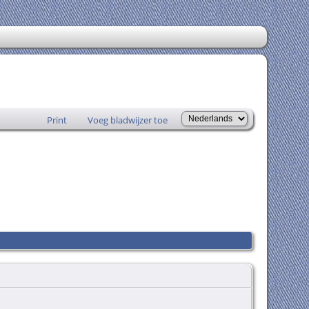
Print
Voeg bladwijzer toe