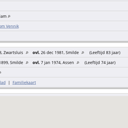
dam
om Vennik
, Zwartsluis
ovl.
26 dec 1981, Smilde
(Leeftijd 83 jaar)
1899, Smilde
ovl.
7 jan 1974, Assen
(Leeftijd 74 jaar)
lad
|
Familiekaart