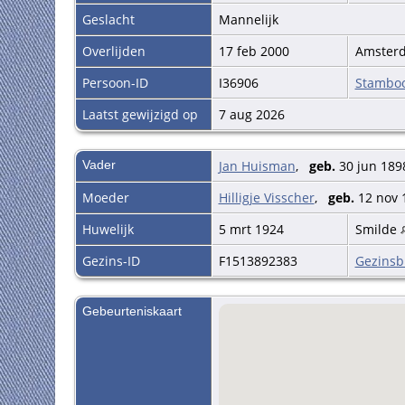
Geslacht
Mannelijk
Overlijden
17 feb 2000
Amster
Persoon-ID
I36906
Stambo
Laatst gewijzigd op
7 aug 2026
Vader
Jan Huisman
,
geb.
30 jun 1898
Moeder
Hilligje Visscher
,
geb.
12 nov 
Huwelijk
5 mrt 1924
Smilde
Gezins-ID
F1513892383
Gezinsb
Gebeurteniskaart