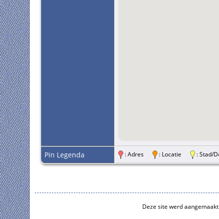
Pin Legenda
: Adres
: Locatie
: Stad
Deze site werd aangemaakt