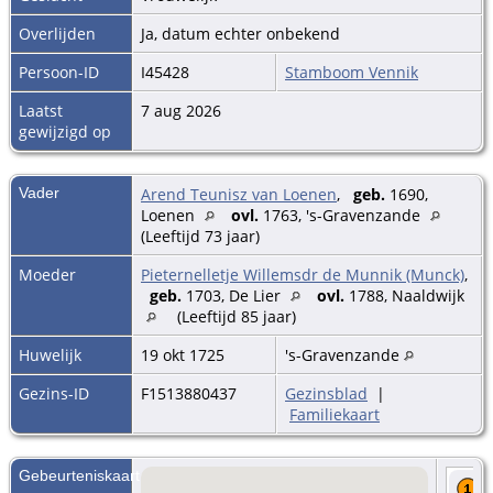
Overlijden
Ja, datum echter onbekend
Persoon-ID
I45428
Stamboom Vennik
Laatst
7 aug 2026
gewijzigd op
Vader
Arend Teunisz van Loenen
,
geb.
1690,
Loenen
ovl.
1763, 's-Gravenzande
(Leeftijd 73 jaar)
Moeder
Pieternelletje Willemsdr de Munnik (Munck)
,
geb.
1703, De Lier
ovl.
1788, Naaldwijk
(Leeftijd 85 jaar)
Huwelijk
19 okt 1725
's-Gravenzande
Gezins-ID
F1513880437
Gezinsblad
|
Familiekaart
Gebeurteniskaart