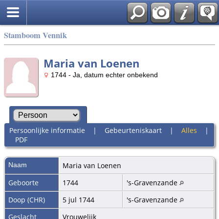
Stamboom Vennik
Maria van Loenen
1744 - Ja, datum echter onbekend
Persoonlijke informatie
|
Gebeurteniskaart
|
Alles
|
PDF
Naam
Maria
van Loenen
Geboorte
1744
's-Gravenzande
Doop (CHR)
5 jul 1744
's-Gravenzande
Geslacht
Vrouwelijk