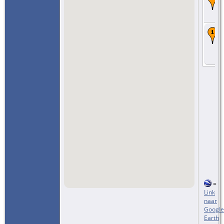
=
Link
naar
Google
Earth