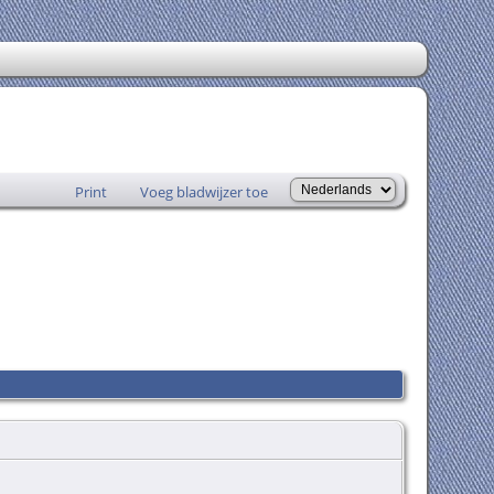
Print
Voeg bladwijzer toe