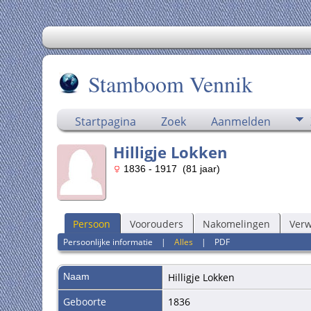
Stamboom Vennik
Startpagina
Zoek
Aanmelden
Hilligje Lokken
1836 - 1917 (81 jaar)
Persoon
Voorouders
Nakomelingen
Ver
Persoonlijke informatie
|
Alles
|
PDF
Naam
Hilligje
Lokken
Geboorte
1836