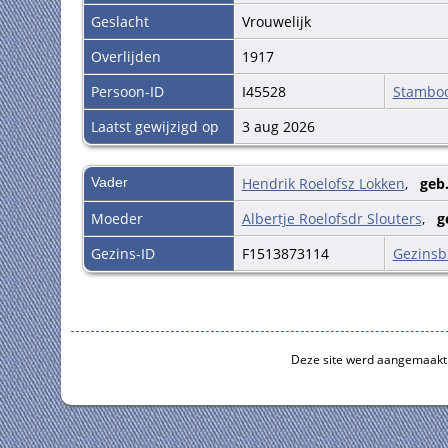
Geslacht
Vrouwelijk
Overlijden
1917
Persoon-ID
I45528
Stambo
Laatst gewijzigd op
3 aug 2026
Vader
Hendrik Roelofsz Lokken
,
geb
Moeder
Albertje Roelofsdr Slouters
,
g
Gezins-ID
F1513873114
Gezinsb
Deze site werd aangemaakt