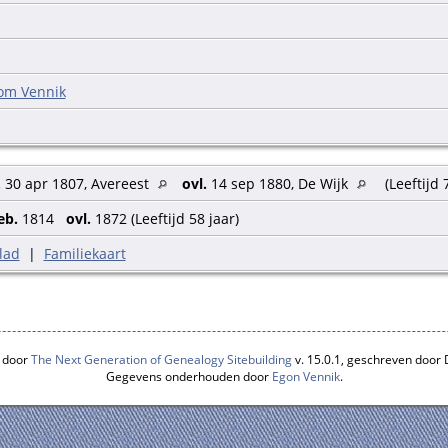
om Vennik
.
30 apr 1807, Avereest
ovl.
14 sep 1880, De Wijk
(Leeftijd 
eb.
1814
ovl.
1872 (Leeftijd 58 jaar)
lad
|
Familiekaart
 door
The Next Generation of Genealogy Sitebuilding
v. 15.0.1, geschreven door
Gegevens onderhouden door
Egon Vennik
.