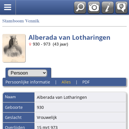
Stamboom Vennik
Alberada van Lotharingen
930 - 973 (43 jaar)
Persoonlijke informatie
|
Alles
|
PDF
Naam
Alberada
van Lotharingen
Geboorte
930
Geslacht
Vrouwelijk
Overlijden
15 mrt 973