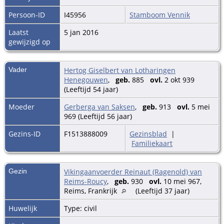
Persoon-ID
I45956
Stamboom Vennik
Laatst
5 jan 2016
gewijzigd op
Vader
Hertog Giselbert van Lotharingen
Henegouwen
,
geb.
885
ovl.
2 okt 939
(Leeftijd 54 jaar)
Moeder
Gerberga van Saksen
,
geb.
913
ovl.
5 mei
969 (Leeftijd 56 jaar)
Gezins-ID
F1513888009
Gezinsblad
|
Familiekaart
Gezin
Vikingaanvoerder Reinaut (Ragenold) van
Reims-Roucy
,
geb.
930
ovl.
10 mei 967,
Reims, Frankrijk
(Leeftijd 37 jaar)
Huwelijk
Type: civil