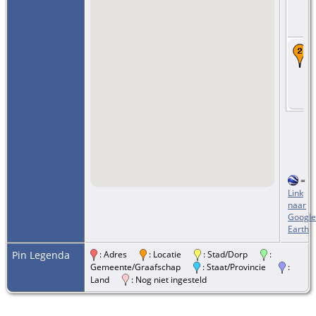
=
Link
naar
Google
Earth
Pin Legenda
: Adres
: Locatie
: Stad/Dorp
:
Gemeente/Graafschap
: Staat/Provincie
:
Land
: Nog niet ingesteld