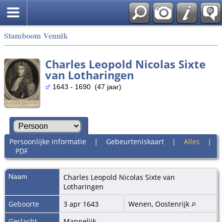
Stamboom Vennik
Charles Leopold Nicolas Sixte
van Lotharingen
1643 - 1690 (47 jaar)
Persoonlijke informatie
|
Gebeurteniskaart
|
Alles
|
PDF
Naam
Charles Leopold Nicolas Sixte
van
Lotharingen
Geboorte
3 apr 1643
Wenen, Oostenrijk
Geslacht
Mannelijk