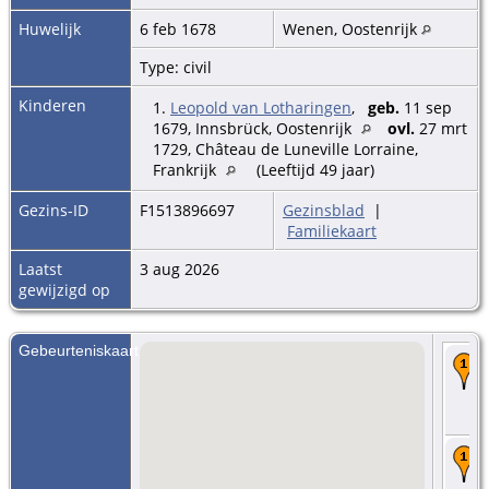
Huwelijk
6 feb 1678
Wenen, Oostenrijk
Type: civil
Kinderen
1.
Leopold van Lotharingen
,
geb.
11 sep
1679, Innsbrück, Oostenrijk
ovl.
27 mrt
1729, Château de Luneville Lorraine,
Frankrijk
(Leeftijd 49 jaar)
Gezins-ID
F1513896697
Gezinsblad
|
Familiekaart
Laatst
3 aug 2026
gewijzigd op
Gebeurteniskaart