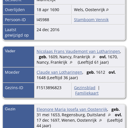
Overlijden
18 apr 1690
Wels, Oostenrijk
Persoon-ID
I45988
Stamboom Vennik
Laatst
24 dec 2016
gewijzigd op
Vader
Nicolaas Frans Vaudemont van Lotharingen
,
geb.
1609, Nancy, Frankrijk
ovl.
1670,
Nancy, Frankrijk
(Leeftijd 61 jaar)
Moeder
Claude van Lotharingen
,
geb.
1612
ovl.
1648 (Leeftijd 36 jaar)
Gezins-ID
F1513896823
Gezinsblad
|
Familiekaart
Gezin
Eleonore Maria Josefa van Oostenrijk
,
geb.
31 mei 1653, Regensburg, Duitsland
ovl.
17 dec 1697, Wenen, Oostenrijk
(Leeftijd
44 jaar)