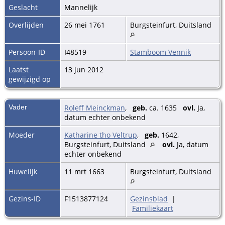
Geslacht
Mannelijk
Overlijden
26 mei 1761
Burgsteinfurt, Duitsland
Persoon-ID
I48519
Stamboom Vennik
Laatst
13 jun 2012
gewijzigd op
Vader
Roleff Meinckman
,
geb.
ca. 1635
ovl.
Ja,
datum echter onbekend
Moeder
Katharine tho Veltrup
,
geb.
1642,
Burgsteinfurt, Duitsland
ovl.
Ja, datum
echter onbekend
Huwelijk
11 mrt 1663
Burgsteinfurt, Duitsland
Gezins-ID
F1513877124
Gezinsblad
|
Familiekaart