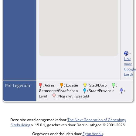
=
Link
naar
Google
Earth
Pin Legenda
: Adres
: Locatie
: Stad/Dorp
:
Gemeente/Graafschap
: Staat/Provincie
:
Land
: Nog niet ingesteld
Deze site werd aangemaakt door
The Next Generation of Genealogy
Sitebuilding
v. 15.0.1, geschreven door Darrin Lythgoe © 2001-2026.
Gegevens onderhouden door
Egon Vennik
.