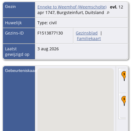
Gezin
Enneke to Weemhof (Weemscholte)
ovl.
12
apr 1747, Burgsteinfurt, Duitsland
Huwelijk
Type: civil
Gezins-ID
F1513877130
Gezinsblad
|
Familiekaart
Laatst
3 aug 2026
gewijzigd op
Gebeurteniskaart