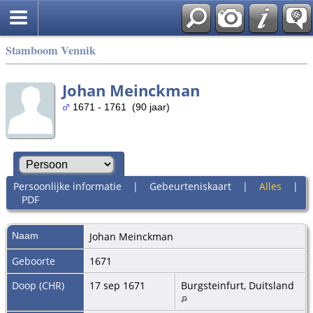
Stamboom Vennik
Johan Meinckman
1671 - 1761 (90 jaar)
Persoonlijke informatie
|
Gebeurteniskaart
|
Alles
|
PDF
Naam
Johan
Meinckman
Geboorte
1671
Doop (CHR)
17 sep 1671
Burgsteinfurt, Duitsland