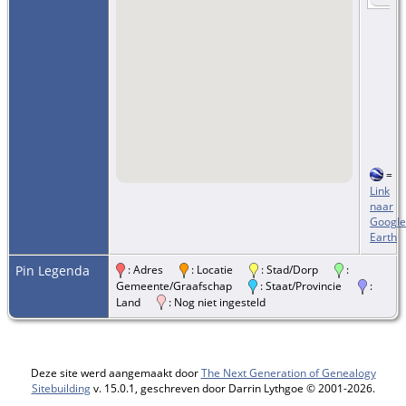
=
Link
naar
Google
Earth
Pin Legenda
: Adres
: Locatie
: Stad/Dorp
:
Gemeente/Graafschap
: Staat/Provincie
:
Land
: Nog niet ingesteld
Deze site werd aangemaakt door
The Next Generation of Genealogy
Sitebuilding
v. 15.0.1, geschreven door Darrin Lythgoe © 2001-2026.