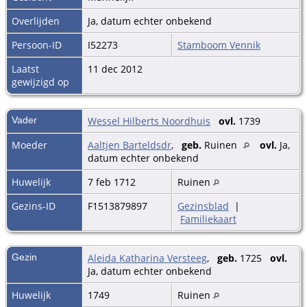
Overlijden
Ja, datum echter onbekend
Persoon-ID
I52273
Stamboom Vennik
Laatst
11 dec 2012
gewijzigd op
Vader
Wessel Hilberts Noordhuis
ovl.
1739
Moeder
Aaltjen Barteldsdr
,
geb.
Ruinen
ovl.
Ja,
datum echter onbekend
Huwelijk
7 feb 1712
Ruinen
Gezins-ID
F1513879897
Gezinsblad
|
Familiekaart
Gezin
Aleida Katharina Versteeg
,
geb.
1725
ovl.
Ja, datum echter onbekend
Huwelijk
1749
Ruinen