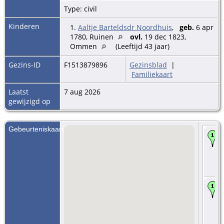
Type: civil
Kinderen
1.
Aaltje Barteldsdr Noordhuis
,
geb.
6 apr
1780, Ruinen
ovl.
19 dec 1823,
Ommen
(Leeftijd 43 jaar)
Gezins-ID
F1513879896
Gezinsblad
|
Familiekaart
Laatst
7 aug 2026
gewijzigd op
Gebeurteniskaart