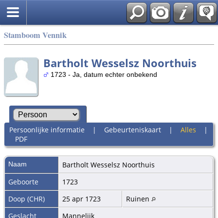
Stamboom Vennik
Bartholt Wesselsz Noorthuis
1723 - Ja, datum echter onbekend
Persoonlijke informatie
|
Gebeurteniskaart
|
Alles
|
PDF
Naam
Bartholt Wesselsz
Noorthuis
Geboorte
1723
Doop (CHR)
25 apr 1723
Ruinen
Geslacht
Mannelijk