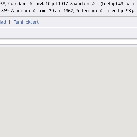
868, Zaandam
ovl.
10 jul 1917, Zaandam
(Leeftijd 49 jaar)
1869, Zaandam
ovl.
29 apr 1962, Rotterdam
(Leeftijd 93 ja
nse
wart
lad
|
Familiekaart
g.: ambtenaar; beroep bruid: dienstbode