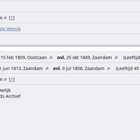
am
[
1
]
om Vennik
15 feb 1809, Oostzaan
ovl.
25 okt 1849, Zaandam
(Leeftij
1 jun 1813, Zaandam
ovl.
9 jul 1858, Zaandam
(Leeftijd 45
am
[
1
]
welijk
ds Archief