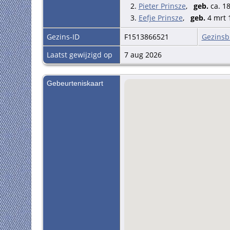
2.
Pieter Prinsze
,
geb.
ca. 1
Geboorteplaats: Zaandam
3.
Eefje Prinsze
,
geb.
4 mrt 
Vader bruidegom Pieter Pri
Moeder bruidegom Maria Z
Gezins-ID
F1513866521
Gezinsb
Vader bruid Evert Kist
Moeder bruid Eefje Mijns
Laatst gewijzigd op
7 aug 2026
Nadere informatie beroep b
Gebeurteniskaart