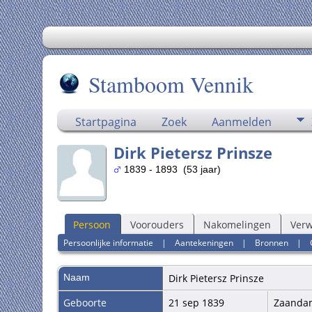
Stamboom Vennik
Startpagina
Zoek
Aanmelden
Dirk Pietersz Prinsze
1839 - 1893 (53 jaar)
Persoon
Voorouders
Nakomelingen
Ver
Persoonlijke informatie
|
Aantekeningen
|
Bronnen
|
Naam
Dirk Pietersz
Prinsze
Geboorte
21 sep 1839
Zaand