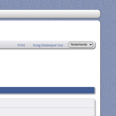
Print
Voeg bladwijzer toe