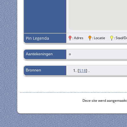
Pin Legenda
: Adres
: Locatie
: Stad
Aantekeningen
Bronnen
[
S18
] .
Deze site werd aangemaakt