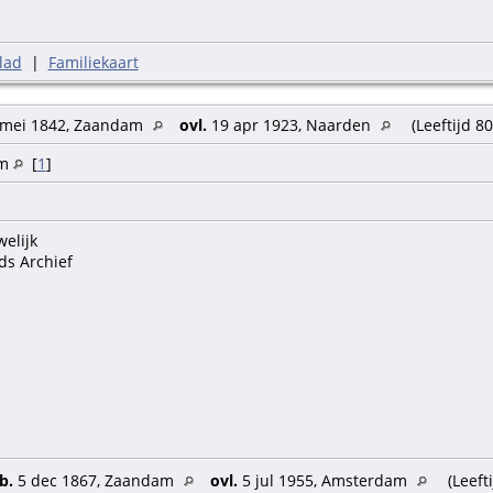
lad
|
Familiekaart
rinse
mei 1842, Zaandam
ovl.
19 apr 1923, Naarden
(Leeftijd 80
 Vos
am
[
1
]
per
g.: pelder; beroep vader bd.: metselaar
welijk
ds Archief
b.
5 dec 1867, Zaandam
ovl.
5 jul 1955, Amsterdam
(Leefti