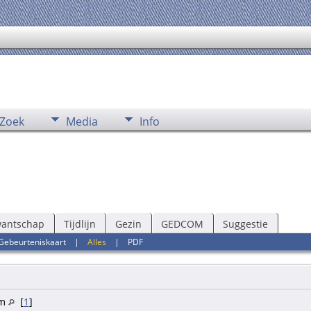
Zoek
Media
Info
wantschap
Tijdlijn
Gezin
GEDCOM
Suggestie
Gebeurteniskaart
|
Alles
|
PDF
am
[
1
]