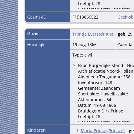
Leeftijd: 28
Geboorteplaats: Zaandam
Bruid Maartje Zwart
Gezins-ID
F1513866522
Gezinsb
Leeftijd: 23
Geboorteplaats: Zaandam
Vader bruidegom Maarten P
Gezin
Trijntje Everstdr Kist
,
geb.
29 
Moeder bruidegom Guurtje
Vader bruid Dirk Zwart
Huwelijk
19 aug 1866
Zaand
Moeder bruid Aaltje Schep
Nadere informatie beroep b
Type: civil
Bron Burgerlijke stand - Hu
Archieflocatie Noord-Hollan
Algemeen Toegangnr: 358
Inventarisnr: 148
Gemeente: Zaandam
Soort akte: Huwelijksakte
Aktenummer: 64
Datum: 19-08-1866
Bruidegom Dirk Prinse
Leeftijd: 26
Geboorteplaats: Zaandam
Bruid Trijntje Kist
Kinderen
1.
Maria Prinse (Prinsze)
,
ge
Leeftijd: 24