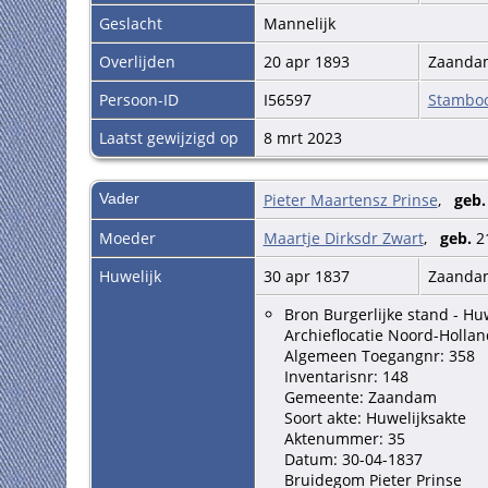
Geslacht
Mannelijk
Overlijden
20 apr 1893
Zaand
Persoon-ID
I56597
Stambo
Laatst gewijzigd op
8 mrt 2023
Vader
Pieter Maartensz Prinse
,
geb.
Moeder
Maartje Dirksdr Zwart
,
geb.
2
Huwelijk
30 apr 1837
Zaand
Bron Burgerlijke stand - Hu
Archieflocatie Noord-Hollan
Algemeen Toegangnr: 358
Inventarisnr: 148
Gemeente: Zaandam
Soort akte: Huwelijksakte
Aktenummer: 35
Datum: 30-04-1837
Bruidegom Pieter Prinse