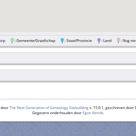
/Dorp
: Gemeente/Graafschap
: Staat/Provincie
: Land
: Nog nie
 door
The Next Generation of Genealogy Sitebuilding
v. 15.0.1, geschreven door
Gegevens onderhouden door
Egon Vennik
.