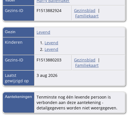
Harry Ballemaker
Gezins-ID
F1513882924
Gezinsblad
|
Familiekaart
Gezin
Levend
Kinderen
1.
Levend
2.
Levend
Gezins-ID
F1513880203
Gezinsblad
|
Familiekaart
Laatst
3 aug 2026
gewijzigd op
Aantekeningen
Tenminste nog één levende persoon is
verbonden aan deze aantekening -
detailgegevens worden niet weergegeven.