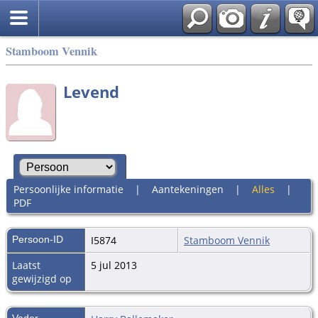
Stamboom Vennik
Levend
Persoonlijke informatie
|
Aantekeningen
|
Alles
|
PDF
Persoon-ID
I5874
Stamboom Vennik
Laatst
5 jul 2013
gewijzigd op
Vader