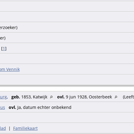
erzoeker)
der)
[
1
]
om Vennik
burg
,
geb.
1853, Katwijk
ovl.
9 jun 1928, Oosterbeek
(Leeft
aus
ovl.
Ja, datum echter onbekend
lad
|
Familiekaart