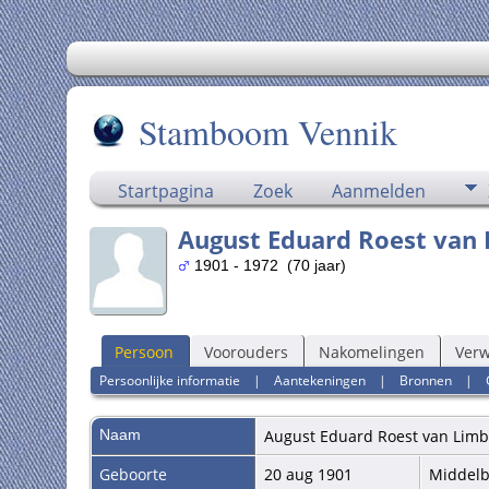
Stamboom Vennik
Startpagina
Zoek
Aanmelden
August Eduard Roest van
1901 - 1972 (70 jaar)
Persoon
Voorouders
Nakomelingen
Ver
Persoonlijke informatie
|
Aantekeningen
|
Bronnen
|
Naam
August Eduard
Roest van Lim
Geboorte
20 aug 1901
Middel