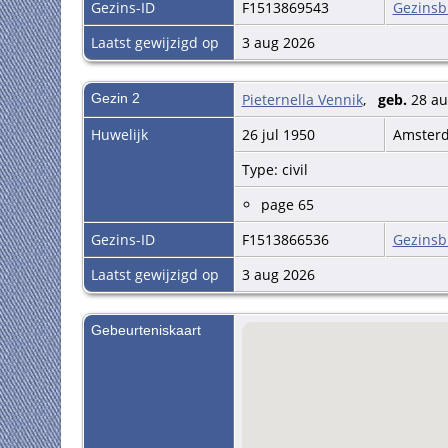
Gezins-ID
F1513869543
Gezinsb
Moeder bruid Alieda Maria
Nadere informatie beroep b
Laatst gewijzigd op
3 aug 2026
beroep vermeld; beroep va
Gezin 2
Pieternella Vennik
,
geb.
28 au
Huwelijk
26 jul 1950
Amster
Type: civil
page 65
Gezins-ID
F1513866536
Gezinsb
Laatst gewijzigd op
3 aug 2026
Gebeurteniskaart