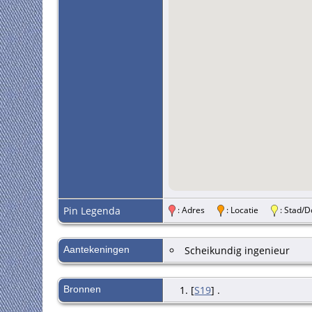
Pin Legenda
: Adres
: Locatie
: Stad
Aantekeningen
Scheikundig ingenieur
Bronnen
[
S19
] .