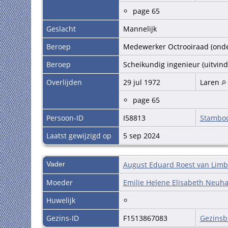
page 65
Geslacht
Mannelijk
Beroep
Medewerker Octrooiraad (ond
Beroep
Scheikundig ingenieur (uitvin
Overlijden
29 jul 1972
Laren
page 65
Persoon-ID
I58813
Stambo
Laatst gewijzigd op
5 sep 2024
Vader
August Eduard Roest van Lim
Moeder
Emilie Helene Elisabeth Neuh
Huwelijk
Gezins-ID
F1513867083
Gezinsb