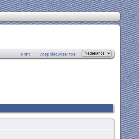
Print
Voeg bladwijzer toe