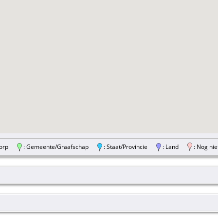
/Dorp
: Gemeente/Graafschap
: Staat/Provincie
: Land
: Nog nie