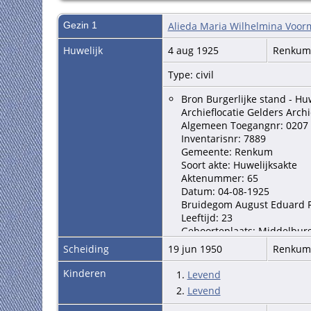
Gezin 1
Alieda Maria Wilhelmina Voor
Huwelijk
4 aug 1925
Renku
Type: civil
Bron Burgerlijke stand - Hu
Archieflocatie Gelders Archi
Algemeen Toegangnr: 0207
Inventarisnr: 7889
Gemeente: Renkum
Soort akte: Huwelijksakte
Aktenummer: 65
Datum: 04-08-1925
Bruidegom August Eduard R
Leeftijd: 23
Geboorteplaats: Middelbur
Bruid Alieda Maria Wilhel
Scheiding
19 jun 1950
Renku
Leeftijd: 25
Geboorteplaats: Rotterdam
Kinderen
1.
Levend
Vader bruidegom August Ed
2.
Levend
Moeder bruidegom Emile H
Vader bruid Willem Voormo