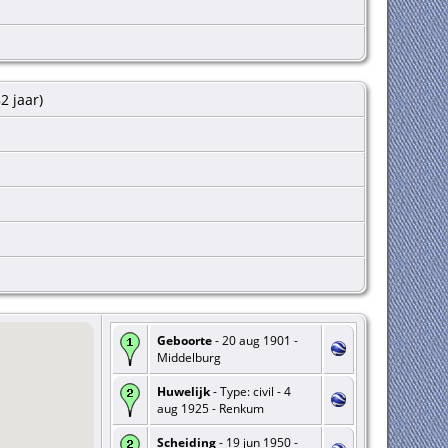
der bg.: zonder beroep; beroep moeder bg.: geen
ermeld; echtscheiding vonnis Amsterdam 11-05-1950
82 jaar)
Geboorte
- 20 aug 1901 -
Middelburg
Huwelijk
- Type: civil - 4
aug 1925 - Renkum
Scheiding
- 19 jun 1950 -