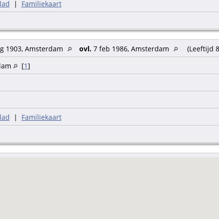
lad
|
Familiekaart
 Wentholt
g.: scheikundigingenieur; beroep bruid: zonder beroep; beroep va
der bd.: geen beroep vermeld; beroep moeder bd.: geen beroep v
g 1903, Amsterdam
ovl.
7 feb 1986, Amsterdam
(Leeftijd 
dam
[
1
]
lad
|
Familiekaart