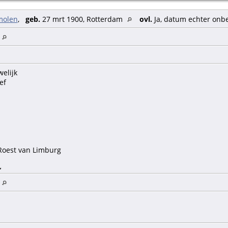
molen
,
geb.
27 mrt 1900, Rotterdam
ovl.
Ja, datum echter on
m
welijk
ef
oest van Limburg
g
mina Voormolen
m
uard Roest van Limburg
elena Elisabeth Neuhaus
len