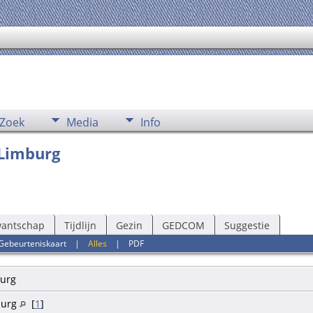
Zoek
Media
Info
 Limburg
wantschap
Tijdlijn
Gezin
GEDCOM
Suggestie
Gebeurteniskaart
|
Alles
|
PDF
burg
burg
[
1
]