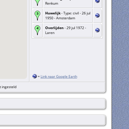
Renkum
Huwelijk
- Type: civil - 26 jul
1950 - Amsterdam
Overlijden
- 29 jul 1972 -
Laren
=
Link naar Google Earth
t ingesteld