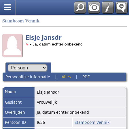
Stamboom Vennik
Elsje Jansdr
- Ja, datum echter onbekend
Persoonlijke informatie
|
Alles
|
PDF
Naam
Elsje Jansdr
Geslacht
Vrouwelijk
Overlijden
Ja, datum echter onbekend
Persoon-ID
I636
Stamboom Vennik