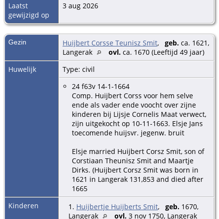
Laatst
3 aug 2026
gewijzigd op
Gezin
Huijbert Corsse Teunisz Smit
,
geb.
ca. 1621,
Langerak
ovl.
ca. 1670 (Leeftijd 49 jaar)
Huwelijk
Type: civil
24 f63v 14-1-1664
Comp. Huijbert Corss voor hem selve
ende als vader ende voocht over zijne
kinderen bij Lijsje Cornelis Maat verwect,
zijn uitgekocht op 10-11-1663. Elsje Jans
toecomende huijsvr. jegenw. bruit
Elsje married Huijbert Corsz Smit, son of
Corstiaan Theunisz Smit and Maartje
Dirks. (Huijbert Corsz Smit was born in
1621 in Langerak 131,853 and died after
1665
Kinderen
1.
Huijbertje Huijberts Smit
,
geb.
1670,
Langerak
ovl.
3 nov 1750, Langerak