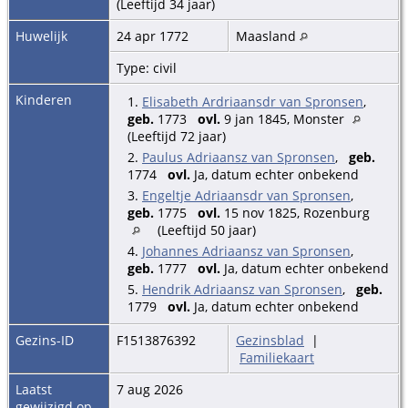
(Leeftijd 34 jaar)
Huwelijk
24 apr 1772
Maasland
Type: civil
Kinderen
1.
Elisabeth Ardriaansdr van Spronsen
,
geb.
1773
ovl.
9 jan 1845, Monster
(Leeftijd 72 jaar)
2.
Paulus Adriaansz van Spronsen
,
geb.
1774
ovl.
Ja, datum echter onbekend
3.
Engeltje Adriaansdr van Spronsen
,
geb.
1775
ovl.
15 nov 1825, Rozenburg
(Leeftijd 50 jaar)
4.
Johannes Adriaansz van Spronsen
,
geb.
1777
ovl.
Ja, datum echter onbekend
5.
Hendrik Adriaansz van Spronsen
,
geb.
1779
ovl.
Ja, datum echter onbekend
Gezins-ID
F1513876392
Gezinsblad
|
Familiekaart
Laatst
7 aug 2026
gewijzigd op