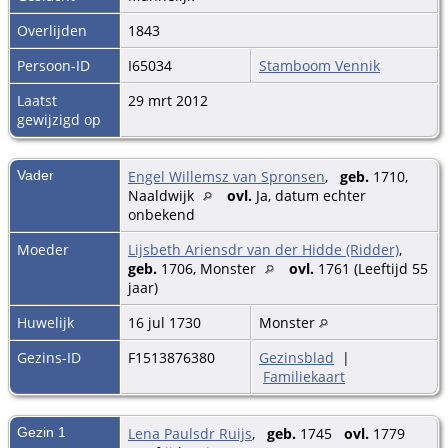
Overlijden
1843
Persoon-ID
I65034
Stamboom Vennik
Laatst
29 mrt 2012
gewijzigd op
Vader
Engel Willemsz van Spronsen
,
geb.
1710,
Naaldwijk
ovl.
Ja, datum echter
onbekend
Moeder
Lijsbeth Ariensdr van der Hidde (Ridder)
,
geb.
1706, Monster
ovl.
1761 (Leeftijd 55
jaar)
Huwelijk
16 jul 1730
Monster
Gezins-ID
F1513876380
Gezinsblad
|
Familiekaart
Gezin 1
Lena Paulsdr Ruijs
,
geb.
1745
ovl.
1779