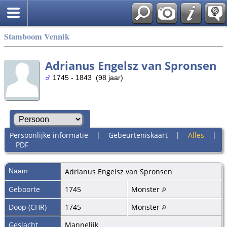
Stamboom Vennik
Adrianus Engelsz van Spronsen
1745 - 1843 (98 jaar)
Persoonlijke informatie
|
Gebeurteniskaart
|
Alles
|
PDF
Naam
Adrianus Engelsz
van Spronsen
Geboorte
1745
Monster
Doop (CHR)
1745
Monster
Geslacht
Mannelijk