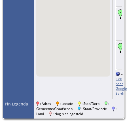
=
Link
naar
Google
Earth
Pin Legenda
: Adres
: Locatie
: Stad/Dorp
:
Gemeente/Graafschap
: Staat/Provincie
:
Land
: Nog niet ingesteld