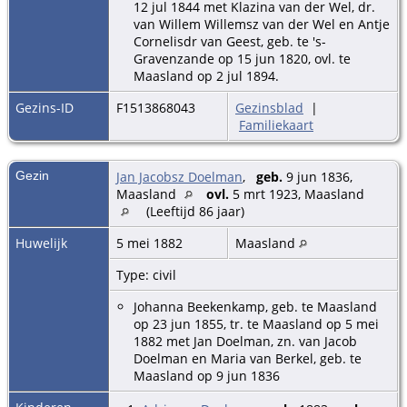
12 jul 1844 met Klazina van der Wel, dr.
van Willem Willemsz van der Wel en Antje
Cornelisdr van Geest, geb. te 's-
Gravenzande op 15 jun 1820, ovl. te
Maasland op 2 jul 1894.
Gezins-ID
F1513868043
Gezinsblad
|
Familiekaart
Gezin
Jan Jacobsz Doelman
,
geb.
9 jun 1836,
Maasland
ovl.
5 mrt 1923, Maasland
(Leeftijd 86 jaar)
Huwelijk
5 mei 1882
Maasland
Type: civil
Johanna Beekenkamp, geb. te Maasland
op 23 jun 1855, tr. te Maasland op 5 mei
1882 met Jan Doelman, zn. van Jacob
Doelman en Maria van Berkel, geb. te
Maasland op 9 jun 1836