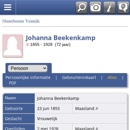
Stamboom Vennik
Johanna Beekenkamp
1855 - 1928 (72 jaar)
Persoonlijke informatie
|
Gebeurteniskaart
|
Alles
|
PDF
Naam
Johanna
Beekenkamp
Geboorte
23 jun 1855
Maasland
Geslacht
Vrouwelijk
Overlijden
2 mei 1928
Maasland