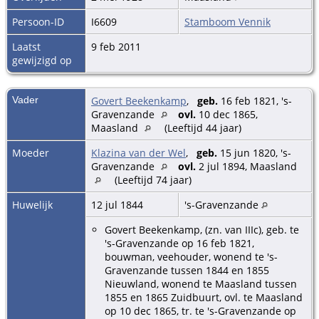
Persoon-ID
I6609
Stamboom Vennik
Laatst
9 feb 2011
gewijzigd op
Vader
Govert Beekenkamp
,
geb.
16 feb 1821, 's-
Gravenzande
ovl.
10 dec 1865,
Maasland
(Leeftijd 44 jaar)
Moeder
Klazina van der Wel
,
geb.
15 jun 1820, 's-
Gravenzande
ovl.
2 jul 1894, Maasland
(Leeftijd 74 jaar)
Huwelijk
12 jul 1844
's-Gravenzande
Govert Beekenkamp, (zn. van IIIc), geb. te
's-Gravenzande op 16 feb 1821,
bouwman, veehouder, wonend te 's-
Gravenzande tussen 1844 en 1855
Nieuwland, wonend te Maasland tussen
1855 en 1865 Zuidbuurt, ovl. te Maasland
op 10 dec 1865, tr. te 's-Gravenzande op