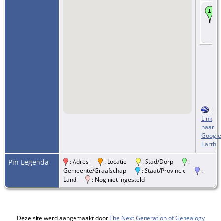
=
Link
naar
Google
Earth
Pin Legenda
: Adres
: Locatie
: Stad/Dorp
:
Gemeente/Graafschap
: Staat/Provincie
:
Land
: Nog niet ingesteld
Deze site werd aangemaakt door
The Next Generation of Genealogy