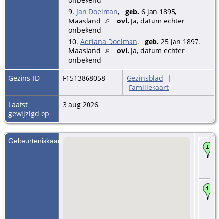
onbekend
9.
Jan Doelman
,
geb.
6 jan 1895,
Maasland
ovl.
Ja, datum echter
onbekend
10.
Adriana Doelman
,
geb.
25 jan 1897,
Maasland
ovl.
Ja, datum echter
onbekend
Gezins-ID
F1513868058
Gezinsblad
|
Familiekaart
Laatst
3 aug 2026
gewijzigd op
Gebeurteniskaart