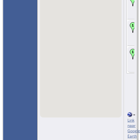
=
Link
naar
Google
Earth