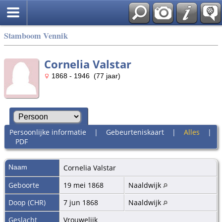
Stamboom Vennik
Cornelia Valstar
1868 - 1946 (77 jaar)
Persoonlijke informatie
|
Gebeurteniskaart
|
Alles
|
PDF
Naam
Cornelia
Valstar
Geboorte
19 mei 1868
Naaldwijk
Doop (CHR)
7 jun 1868
Naaldwijk
Geslacht
Vrouwelijk