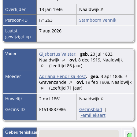
Overlijden
13 jan 1946
Naaldwijk
Persoon-ID
I71263
Stamboom Vennik
Laatst
7 aug 2026
gewijzigd op
Vader
Gijsbertus Valstar
,
geb.
20 jul 1833,
Naaldwijk
ovl.
8 dec 1919, Naaldwijk
(Leeftijd 86 jaar)
Moeder
Adriana Hendrika Bosz
,
geb.
3 apr 1836, 's-
Gravenzande
ovl.
19 feb 1908, Naaldwijk
(Leeftijd 71 jaar)
Huwelijk
2 mrt 1861
Naaldwijk
Gezins-ID
F1513887986
Gezinsblad
|
Familiekaart
Gebeurteniskaart