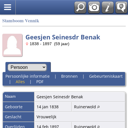
Stamboom Vennik
Geesjen Seinesdr Benak
1838 - 1897 (59 jaar)
Persoonlijke informatie
|
Bronnen
|
Gebeurteniskaart
|
Alles
|
PDF
Naam
Geesjen Seinesdr
Benak
Geboorte
14 jan 1838
Ruinerwold
Geslacht
Vrouwelijk
Overlijden
14 feb 1897
Ruinerwold