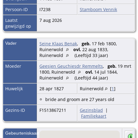
Persoon-ID
I7238
Stamboom Vennik
Laatst
7 aug 2026
gewijzigd op
Vader
Seine Klaas Benak
,
geb.
17 feb 1800,
Ruinerwold
ovl.
22 aug 1833,
Ruinerwold
(Leeftijd 33 jaar)
Moeder
Geesjen Geuchiesdr Remmelts
,
geb.
19 mrt
1800, Ruinerwold
ovl.
14 jul 1844,
Ruinerwold
(Leeftijd 44 jaar)
Huwelijk
28 apr 1827
Ruinerwold
[
1
]
bride and groom are 27 years old
Gezins-ID
F1513867211
Gezinsblad
|
Familiekaart
Gebeurteniskaart