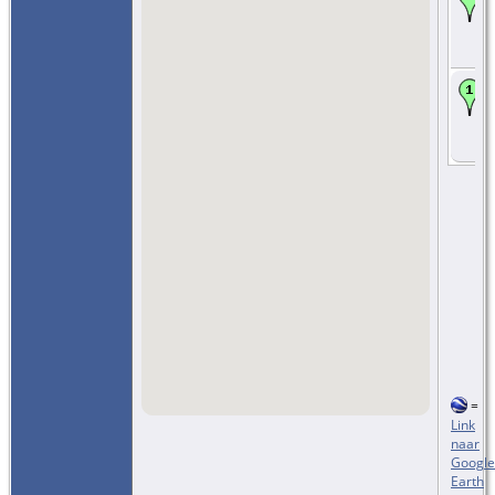
=
Link
naar
Google
Earth