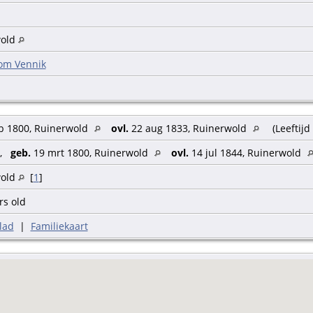
wold
om Vennik
b 1800, Ruinerwold
ovl.
22 aug 1833, Ruinerwold
(Leeftijd
,
geb.
19 mrt 1800, Ruinerwold
ovl.
14 jul 1844, Ruinerwold
wold
[
1
]
rs old
lad
|
Familiekaart