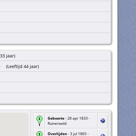
 33 jaar)
(Leeftijd 44 jaar)
Geboorte
- 28 apr 1833 -
Ruinerwold
Overlijden
- 3 jul 1865 -