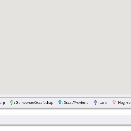
/Dorp
: Gemeente/Graafschap
: Staat/Provincie
: Land
: Nog nie