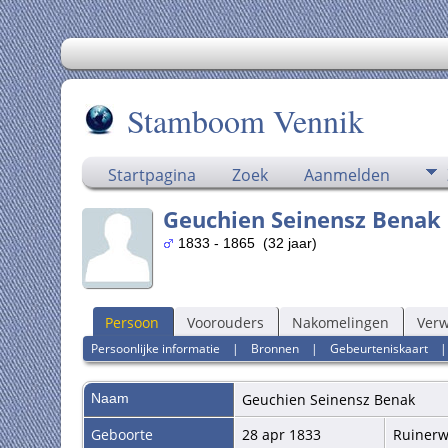
Stamboom Vennik
Startpagina
Zoek
Aanmelden
Geuchien Seinensz Benak
1833 - 1865 (32 jaar)
Persoon
Voorouders
Nakomelingen
Ver
Persoonlijke informatie
|
Bronnen
|
Gebeurteniskaart
Naam
Geuchien Seinensz
Benak
Geboorte
28 apr 1833
Ruiner