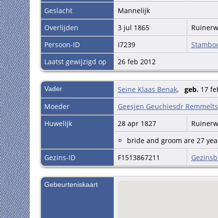
Geslacht
Mannelijk
Overlijden
3 jul 1865
Ruiner
Persoon-ID
I7239
Stambo
Laatst gewijzigd op
26 feb 2012
Vader
Seine Klaas Benak
,
geb.
17 fe
Moeder
Geesjen Geuchiesdr Remmelts
Huwelijk
28 apr 1827
Ruiner
bride and groom are 27 yea
Gezins-ID
F1513867211
Gezinsb
Gebeurteniskaart