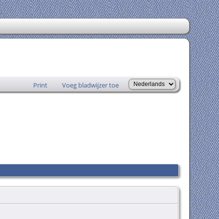
Print
Voeg bladwijzer toe