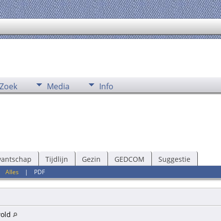
Zoek
Media
Info
wantschap
Tijdlijn
Gezin
GEDCOM
Suggestie
|
Alles
|
PDF
wold