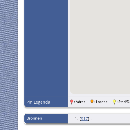
Pin Legenda
: Adres
: Locatie
: Stad
Bronnen
[
S17
] .