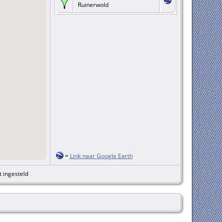
Ruinerwold
=
Link naar Google Earth
t ingesteld