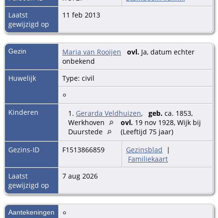
Laatst
11 feb 2013
gewijzigd op
Gezin
Maria van Rooijen
ovl.
Ja, datum echter
onbekend
Huwelijk
Type: civil
Kinderen
1.
Gerarda Veldhuizen
,
geb.
ca. 1853,
Werkhoven
ovl.
19 nov 1928, Wijk bij
Duurstede
(Leeftijd 75 jaar)
Gezins-ID
F1513866859
Gezinsblad
|
Familiekaart
Laatst
7 aug 2026
gewijzigd op
Aantekeningen