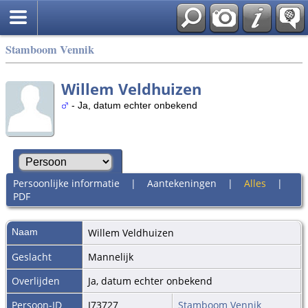
Stamboom Vennik
Willem Veldhuizen
- Ja, datum echter onbekend
Persoonlijke informatie
|
Aantekeningen
|
Alles
|
PDF
Naam
Willem
Veldhuizen
Geslacht
Mannelijk
Overlijden
Ja, datum echter onbekend
Persoon-ID
I73727
Stamboom Vennik