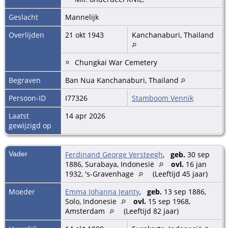
Geslacht
Mannelijk
Overlijden
21 okt 1943
Kanchanaburi, Thailand
Chungkai War Cemetery
Begraven
Ban Nua Kanchanaburi, Thailand
Persoon-ID
I77326
Stamboom Vennik
Laatst
14 apr 2026
gewijzigd op
Vader
Ferdinand George Versteegh
,
geb.
30 sep
1886, Surabaya, Indonesië
ovl.
16 jan
1932, 's-Gravenhage
(Leeftijd 45 jaar)
Moeder
Emma Johanna Jeanty
,
geb.
13 sep 1886,
Solo, Indonesie
ovl.
15 sep 1968,
Amsterdam
(Leeftijd 82 jaar)