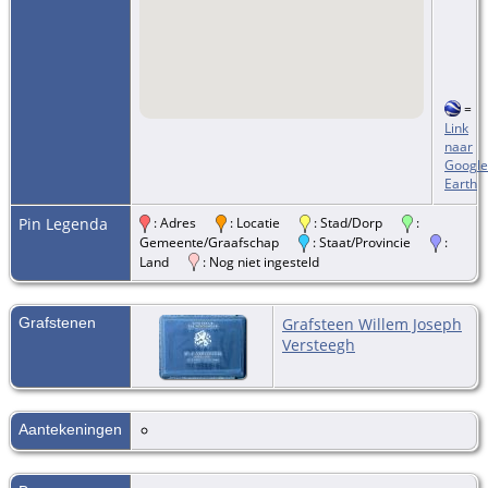
=
Link
naar
Google
Earth
Pin Legenda
: Adres
: Locatie
: Stad/Dorp
:
Gemeente/Graafschap
: Staat/Provincie
:
Land
: Nog niet ingesteld
Grafstenen
Grafsteen Willem Joseph
Versteegh
Aantekeningen