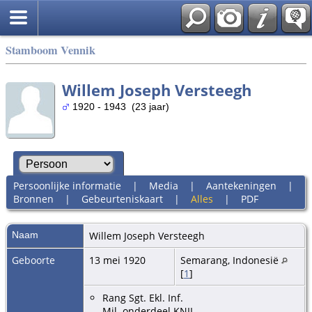
Stamboom Vennik
Willem Joseph Versteegh
1920 - 1943 (23 jaar)
Persoonlijke informatie
|
Media
|
Aantekeningen
|
Bronnen
|
Gebeurteniskaart
|
Alles
|
PDF
Naam
Willem Joseph
Versteegh
Geboorte
13 mei 1920
Semarang, Indonesië
[
1
]
Rang Sgt. Ekl. Inf.
Mil. onderdeel KNIL.