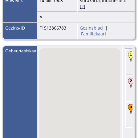
Huwelijk
14 okt 1908
Surakarta, Indonesië
[
2
]
Gezins-ID
F1513866783
Gezinsblad
|
Familiekaart
Gebeurteniskaart