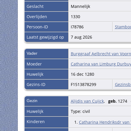
Geslacht
Mannelijk
Overlijden
1330
Persoon-ID
I78786
Stambo
Laatst gewijzigd op
7 aug 2026
Vader
Burggraaf Aelbrecht van Voor
Moeder
Catharina van Limburg Durbu
Huwelijk
16 dec 1280
Gezins-ID
F1513878299
Gezinsb
Gezin
Alijdis van Cuijck
,
geb.
1274
Huwelijk
Type: civil
Kinderen
1.
Catharina Hendriksdr van