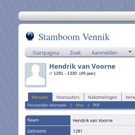
Stamboom Vennik
Startpagina
Zoek
Aanmelden
Hendrik van Voorne
1281 - 1330 (49 jaar)
Persoon
Voorouders
Nakomelingen
Ver
Persoonlijke informatie
|
Alles
|
PDF
Naam
Hendrik
van Voorne
Geboorte
1281