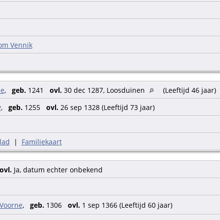
om Vennik
ne
,
geb.
1241
ovl.
30 dec 1287, Loosduinen
(Leeftijd 46 jaar)
y
,
geb.
1255
ovl.
26 sep 1328 (Leeftijd 73 jaar)
lad
|
Familiekaart
ovl.
Ja, datum echter onbekend
 Voorne
,
geb.
1306
ovl.
1 sep 1366 (Leeftijd 60 jaar)