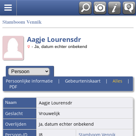
Stamboom Vennik
Aagje Lourensdr
- Ja, datum echter onbekend
Persoonlijke informatie
|
Gebeurteniskaart
|
Alles
|
PDF
Naam
Aagje Lourensdr
Geslacht
Vrouwelijk
Overlijden
Ja, datum echter onbekend
Persoon-ID
I8
Stamboom Vennik