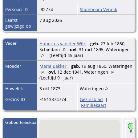
Persoon-ID
I82774
Stamboom Vennik
Laatst
7 aug 2026
gewijzigd op
Vader
Hubertus van der Wilk
,
geb.
27 feb 1850,
Schiedam
ovl.
31 mrt 1895, Wateringen
(Leeftijd 45 jaar)
Moeder
Maria Bakker
,
geb.
19 aug 1850, Wateringen
ovl.
12 dec 1941, Wateringen
(Leeftijd 91 jaar)
Huwelijk
3 okt 1873
Wateringen
Gezins-ID
F1513874774
Gezinsblad
|
Familiekaart
Gebeurteniskaart