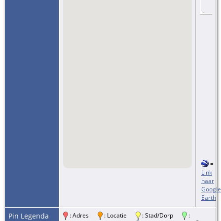
=
Link
naar
Google
Earth
Pin Legenda
: Adres
: Locatie
: Stad/Dorp
: