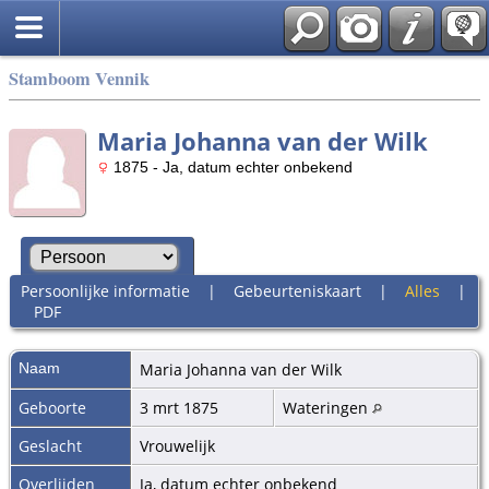
Stamboom Vennik
Maria Johanna van der Wilk
1875 - Ja, datum echter onbekend
Persoonlijke informatie
|
Gebeurteniskaart
|
Alles
|
PDF
Naam
Maria Johanna
van der Wilk
Geboorte
3 mrt 1875
Wateringen
Geslacht
Vrouwelijk
Overlijden
Ja, datum echter onbekend