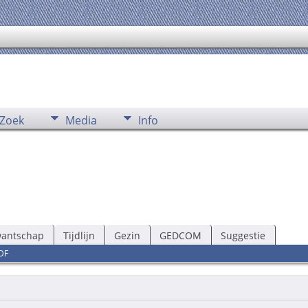
Zoek
Media
Info
wantschap
Tijdlijn
Gezin
GEDCOM
Suggestie
DF