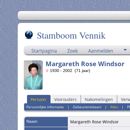
Stamboom Vennik
Startpagina
Zoek
Aanmelden
Margareth Rose Windsor
1930 - 2002 (71 jaar)
Persoon
Voorouders
Nakomelingen
Ver
Persoonlijke informatie
|
Gebeurteniskaart
|
Alles
|
P
Naam
Margareth Rose
Windsor