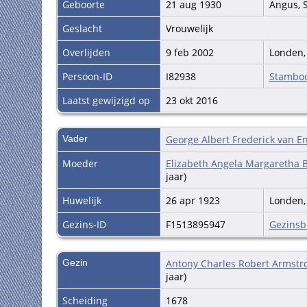
Geboorte
21 aug 1930
Angus, 
Geslacht
Vrouwelijk
Overlijden
9 feb 2002
Londen,
Persoon-ID
I82938
Stambo
Laatst gewijzigd op
23 okt 2016
Vader
George Albert Frederick van E
Moeder
Elizabeth Angela Margaretha 
jaar)
Huwelijk
26 apr 1923
Londen,
Gezins-ID
F1513895947
Gezinsb
Gezin
Antony Charles Robert Armstr
jaar)
Scheiding
1678