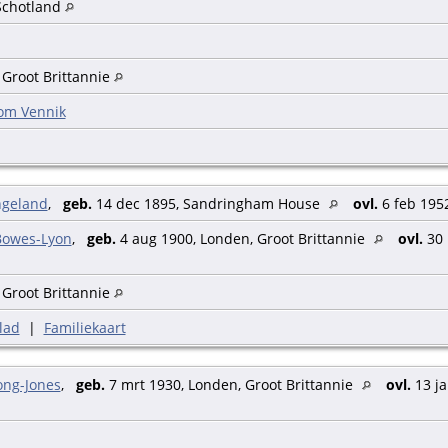
Schotland
 Groot Brittannie
om Vennik
ngeland
,
geb.
14 dec 1895, Sandringham House
ovl.
6 feb 195
Bowes-Lyon
,
geb.
4 aug 1900, Londen, Groot Brittannie
ovl.
30 
 Groot Brittannie
lad
|
Familiekaart
ong-Jones
,
geb.
7 mrt 1930, Londen, Groot Brittannie
ovl.
13 ja