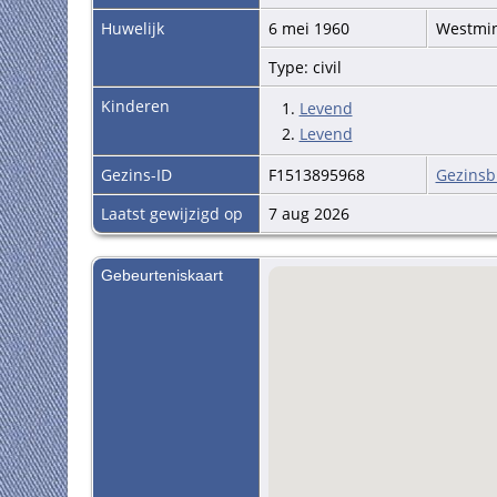
Huwelijk
6 mei 1960
Westmin
Type: civil
Kinderen
1.
Levend
2.
Levend
Gezins-ID
F1513895968
Gezinsb
Laatst gewijzigd op
7 aug 2026
Gebeurteniskaart