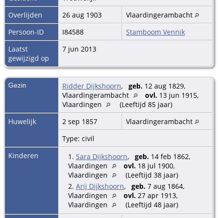
Overlijden
26 aug 1903
Vlaardingerambacht
Persoon-ID
I84588
Stamboom Vennik
Laatst
7 jun 2013
gewijzigd op
Gezin
Ridder Dijkshoorn
,
geb.
12 aug 1829,
Vlaardingerambacht
ovl.
13 jun 1915,
Vlaardingen
(Leeftijd 85 jaar)
Huwelijk
2 sep 1857
Vlaardingerambacht
Type: civil
Kinderen
1.
Sara Dijkshoorn
,
geb.
14 feb 1862,
Vlaardingen
ovl.
18 jul 1900,
Vlaardingen
(Leeftijd 38 jaar)
2.
Arij Dijkshoorn
,
geb.
7 aug 1864,
Vlaardingen
ovl.
27 apr 1913,
Vlaardingen
(Leeftijd 48 jaar)