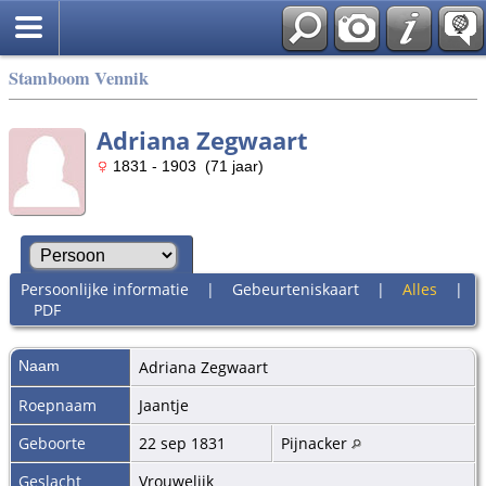
Stamboom Vennik
Adriana Zegwaart
1831 - 1903 (71 jaar)
Persoonlijke informatie
|
Gebeurteniskaart
|
Alles
|
PDF
Naam
Adriana
Zegwaart
Roepnaam
Jaantje
Geboorte
22 sep 1831
Pijnacker
Geslacht
Vrouwelijk