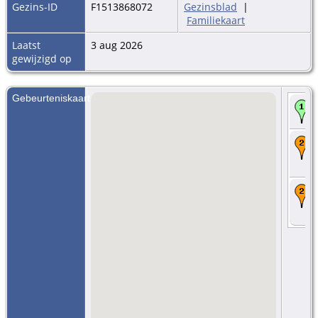
Gezins-ID
F1513868072
Gezinsblad
|
Familiekaart
Laatst
3 aug 2026
gewijzigd op
Gebeurteniskaart