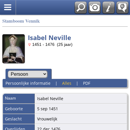
Stamboom Vennik
Isabel Neville
1451 - 1476 (25 jaar)
Persoonlijke informatie
|
Alles
|
PDF
Naam
Isabel
Neville
Geboorte
5 sep 1451
Geslacht
Vrouwelijk
Overlijden
22 dec 1476