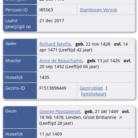
Persoon-ID
I85563
Stamboom Vennik
Laatst
21 dec 2017
gewijzigd op
Vader
Richard Neville
,
geb.
22 nov 1428
ovl.
14
apr 1471 (Leeftijd 42 jaar)
Moeder
Anne de Beauchamp
,
geb.
13 jul 1426
ovl.
20 sep 1492 (Leeftijd 66 jaar)
Huwelijk
1435
Gezins-ID
F1513898449
Gezinsblad
|
Familiekaart
Gezin
George Plantagenet
,
geb.
21 okt 1449
ovl.
18 feb 1478, Londen, Groot Brittannie
(Leeftijd 28 jaar)
Huwelijk
11 jul 1469