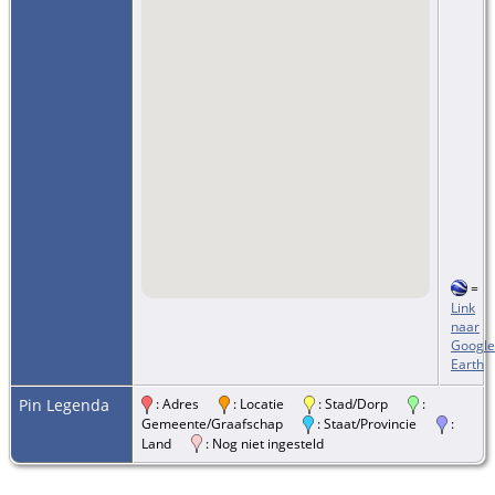
=
Link
naar
Google
Earth
Pin Legenda
: Adres
: Locatie
: Stad/Dorp
:
Gemeente/Graafschap
: Staat/Provincie
:
Land
: Nog niet ingesteld