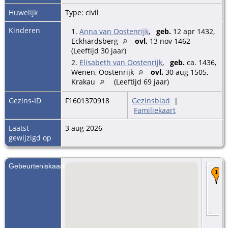
Huwelijk
Type: civil
Kinderen
1.
Anna van Oostenrijk
,
geb.
12 apr 1432,
Eckhardsberg
ovl.
13 nov 1462
(Leeftijd 30 jaar)
2.
Elisabeth van Oostenrijk
,
geb.
ca. 1436,
Wenen, Oostenrijk
ovl.
30 aug 1505,
Krakau
(Leeftijd 69 jaar)
Gezins-ID
F1601370918
Gezinsblad
|
Familiekaart
Laatst
3 aug 2026
gewijzigd op
Gebeurteniskaart