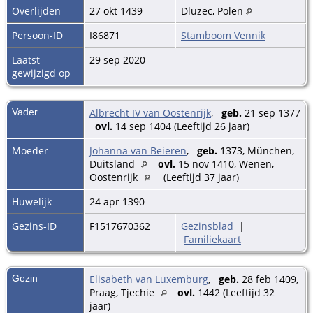
Overlijden
27 okt 1439
Dluzec, Polen
Persoon-ID
I86871
Stamboom Vennik
Laatst
29 sep 2020
gewijzigd op
Vader
Albrecht IV van Oostenrijk
,
geb.
21 sep 1377
ovl.
14 sep 1404 (Leeftijd 26 jaar)
Moeder
Johanna van Beieren
,
geb.
1373, München,
Duitsland
ovl.
15 nov 1410, Wenen,
Oostenrijk
(Leeftijd 37 jaar)
Huwelijk
24 apr 1390
Gezins-ID
F1517670362
Gezinsblad
|
Familiekaart
Gezin
Elisabeth van Luxemburg
,
geb.
28 feb 1409,
Praag, Tjechie
ovl.
1442 (Leeftijd 32
jaar)