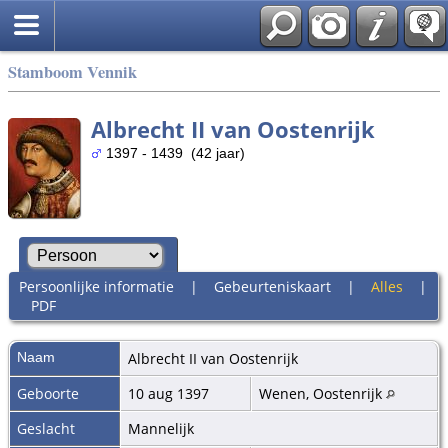
Stamboom Vennik
Albrecht II van Oostenrijk
1397 - 1439 (42 jaar)
Persoonlijke informatie
|
Gebeurteniskaart
|
Alles
|
PDF
Naam
Albrecht II
van Oostenrijk
Geboorte
10 aug 1397
Wenen, Oostenrijk
Geslacht
Mannelijk