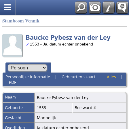
Stamboom Vennik
Baucke Pybesz van der Ley
1553 - Ja, datum echter onbekend
Persoonlijke informatie
|
Gebeurteniskaart
|
Alles
|
PDF
Naam
Baucke Pybesz
van der Ley
Geboorte
1553
Bolsward
Geslacht
Mannelijk
Overlijden
Ja, datum echter onbekend