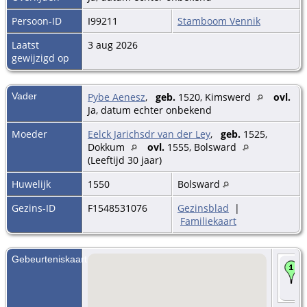
Persoon-ID
I99211
Stamboom Vennik
Laatst
3 aug 2026
gewijzigd op
Vader
Pybe Aenesz
,
geb.
1520, Kimswerd
ovl.
Ja, datum echter onbekend
Moeder
Eelck Jarichsdr van der Ley
,
geb.
1525,
Dokkum
ovl.
1555, Bolsward
(Leeftijd 30 jaar)
Huwelijk
1550
Bolsward
Gezins-ID
F1548531076
Gezinsblad
|
Familiekaart
Gebeurteniskaart