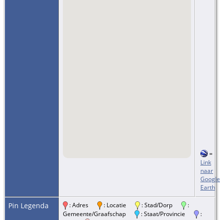
=
Link
naar
Google
Earth
Pin Legenda
: Adres
: Locatie
: Stad/Dorp
:
Gemeente/Graafschap
: Staat/Provincie
: