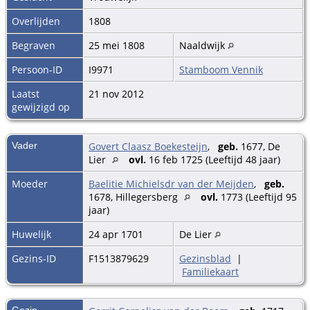
Overlijden
1808
Begraven
25 mei 1808
Naaldwijk
Persoon-ID
I9971
Stamboom Vennik
Laatst
21 nov 2012
gewijzigd op
Vader
Govert Claasz Boekesteijn
,
geb.
1677, De
Lier
ovl.
16 feb 1725 (Leeftijd 48 jaar)
Moeder
Baelitie Michielsdr van der Meijden
,
geb.
1678, Hillegersberg
ovl.
1773 (Leeftijd 95
jaar)
Huwelijk
24 apr 1701
De Lier
Gezins-ID
F1513879629
Gezinsblad
|
Familiekaart
Gezin