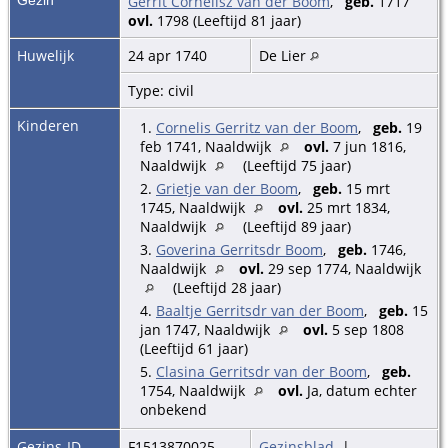
Gerrit Cornelisz van der Boom
,
geb.
1717
ovl.
1798 (Leeftijd 81 jaar)
Huwelijk
24 apr 1740
De Lier
Type: civil
Kinderen
1.
Cornelis Gerritz van der Boom
,
geb.
19
feb 1741, Naaldwijk
ovl.
7 jun 1816,
Naaldwijk
(Leeftijd 75 jaar)
2.
Grietje van der Boom
,
geb.
15 mrt
1745, Naaldwijk
ovl.
25 mrt 1834,
Naaldwijk
(Leeftijd 89 jaar)
3.
Goverina Gerritsdr Boom
,
geb.
1746,
Naaldwijk
ovl.
29 sep 1774, Naaldwijk
(Leeftijd 28 jaar)
4.
Baaltje Gerritsdr van der Boom
,
geb.
15
jan 1747, Naaldwijk
ovl.
5 sep 1808
(Leeftijd 61 jaar)
5.
Clasina Gerritsdr van der Boom
,
geb.
1754, Naaldwijk
ovl.
Ja, datum echter
onbekend
Gezins-ID
F1513870025
Gezinsblad
|