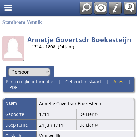
Stamboom Vennik
Annetje Govertsdr Boekesteijn
1714 - 1808 (94 jaar)
Persoonlijke informatie
|
Gebeurteniskaart
|
Alles
|
PDF
Naam
Annetje Govertsdr
Boekesteijn
Geboorte
1714
De Lier
Doop (CHR)
24 jun 1714
De Lier
Geslacht
Vrouwelijk