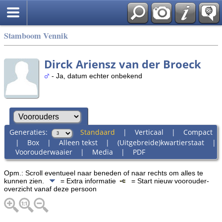
Stamboom Vennik
Dirck Ariensz van der Broeck
- Ja, datum echter onbekend
Generaties:
Standaard
|
Verticaal
|
Compact
|
Box
|
Alleen tekst
|
(Uitgebreide)kwartierstaat
|
Voorouderwaaier
|
Media
|
PDF
Opm.: Scroll eventueel naar beneden of naar rechts om alles te
kunnen zien.
= Extra informatie
= Start nieuw voorouder-
overzicht vanaf deze persoon