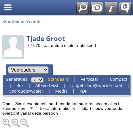
Stamboom Vennik
Tjade Groot
1870 - Ja, datum echter onbekend
Generaties:
Standaard
|
Verticaal
|
Compact
|
Box
|
Alleen tekst
|
(Uitgebreide)kwartierstaat
|
Voorouderwaaier
|
Media
|
PDF
Opm.: Scroll eventueel naar beneden of naar rechts om alles te
kunnen zien.
= Extra informatie
= Start nieuw voorouder-
overzicht vanaf deze persoon