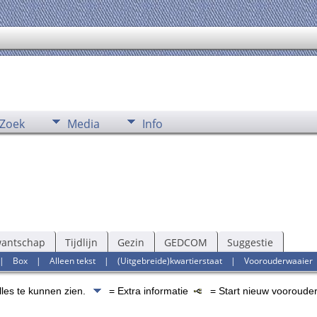
Zoek
Media
Info
wantschap
Tijdlijn
Gezin
GEDCOM
Suggestie
|
Box
|
Alleen tekst
|
(Uitgebreide)kwartierstaat
|
Voorouderwaaier
lles te kunnen zien.
= Extra informatie
= Start nieuw voorouder