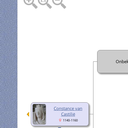
Onbe
Constance van
Castilië
1140-1160