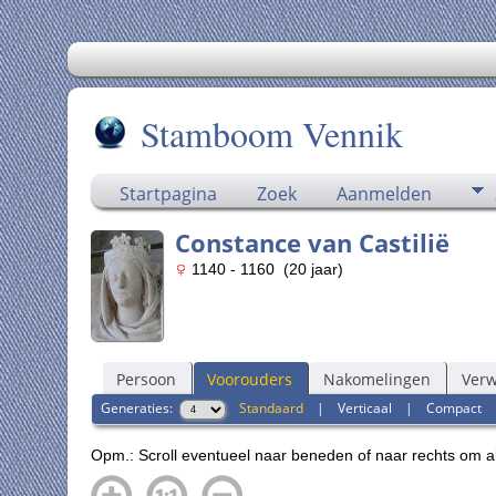
Stamboom Vennik
Startpagina
Zoek
Aanmelden
Constance van Castilië
1140 - 1160 (20 jaar)
Persoon
Voorouders
Nakomelingen
Ver
Generaties:
Standaard
|
Verticaal
|
Compact
Opm.: Scroll eventueel naar beneden of naar rechts om a