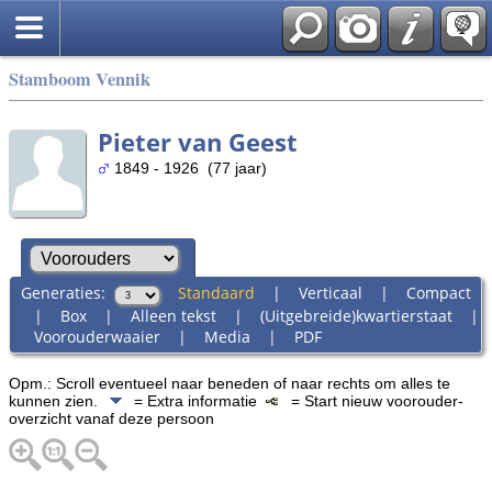
Stamboom Vennik
Pieter van Geest
1849 - 1926 (77 jaar)
Generaties:
Standaard
|
Verticaal
|
Compact
|
Box
|
Alleen tekst
|
(Uitgebreide)kwartierstaat
|
Voorouderwaaier
|
Media
|
PDF
Opm.: Scroll eventueel naar beneden of naar rechts om alles te
kunnen zien.
= Extra informatie
= Start nieuw voorouder-
overzicht vanaf deze persoon