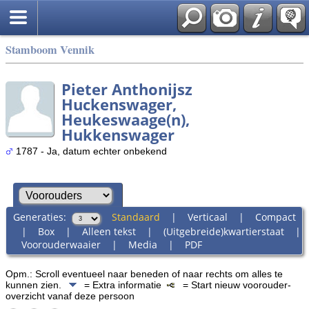
Stamboom Vennik
Pieter Anthonijsz
Huckenswager,
Heukeswaage(n),
Hukkenswager
1787 - Ja, datum echter onbekend
Generaties:
Standaard
|
Verticaal
|
Compact
|
Box
|
Alleen tekst
|
(Uitgebreide)kwartierstaat
|
Voorouderwaaier
|
Media
|
PDF
Opm.: Scroll eventueel naar beneden of naar rechts om alles te
kunnen zien.
= Extra informatie
= Start nieuw voorouder-
overzicht vanaf deze persoon