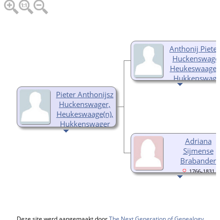
Anthonij Piete
Huckenswager
Heukeswaage(n
Hukkenswage
1760-1838
Pieter Anthonijsz
Huckenswager,
Heukeswaage(n),
Hukkenswager
1787-Ja, datum
Adriana
echter onbekend
Sijmense
Brabander
1766-1831
Deze site werd aangemaakt door
The Next Generation of Genealogy