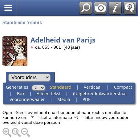
Stamboom Vennik
Adelheid van Parijs
ca. 853 - 901 (48 jaar)
Generaties:
Standaard
|
Verticaal
|
Compact
|
Box
|
Alleen tekst
|
(Uitgebreide)kwartierstaat
|
Voorouderwaaier
|
Media
|
PDF
Opm.: Scroll eventueel naar beneden of naar rechts om alles te
kunnen zien.
= Extra informatie
= Start nieuw voorouder-
overzicht vanaf deze persoon