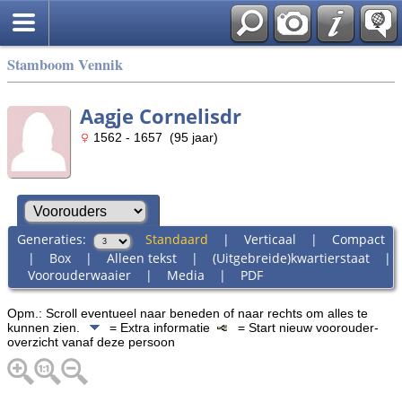
Stamboom Vennik
Aagje Cornelisdr
1562 - 1657 (95 jaar)
Generaties:
Standaard
|
Verticaal
|
Compact
|
Box
|
Alleen tekst
|
(Uitgebreide)kwartierstaat
|
Voorouderwaaier
|
Media
|
PDF
Opm.: Scroll eventueel naar beneden of naar rechts om alles te
kunnen zien.
= Extra informatie
= Start nieuw voorouder-
overzicht vanaf deze persoon