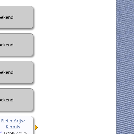
ekend
ekend
ekend
ekend
Pieter Arijsz
Kermis
1722-Ja, datum