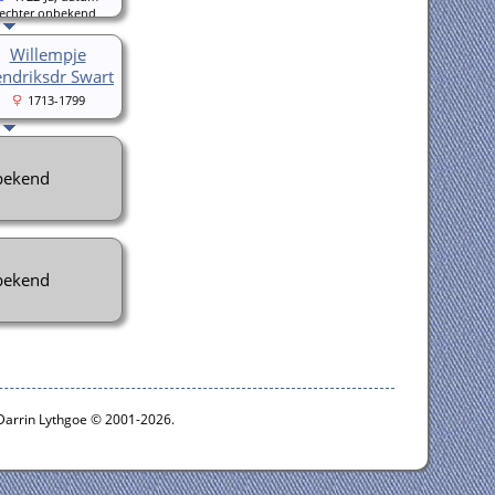
echter onbekend
Willempje
ndriksdr Swart
1713-1799
ekend
ekend
 Darrin Lythgoe © 2001-2026.