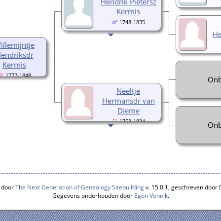
Hendrik Pietersz
Kermis
1748-1835
He
illemijntje
endriksdr
Kermis
1777-1848
Onb
Neeltje
Hermansdr van
Dieme
1753-1834
Onb
 door
The Next Generation of Genealogy Sitebuilding
v. 15.0.1, geschreven door
Gegevens onderhouden door
Egon Vennik
.