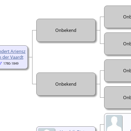
Onb
Onbekend
Onb
dert Ariensz
n der Vaardt
1780-1849
Onb
Onbekend
Onb