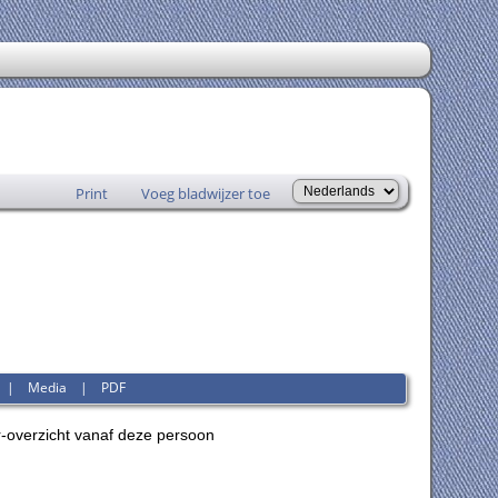
Print
Voeg bladwijzer toe
|
Media
|
PDF
-overzicht vanaf deze persoon