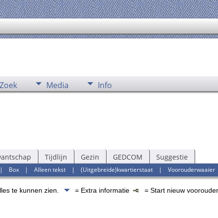
Zoek
Media
Info
wantschap
Tijdlijn
Gezin
GEDCOM
Suggestie
|
Box
|
Alleen tekst
|
(Uitgebreide)kwartierstaat
|
Voorouderwaaier
lles te kunnen zien.
= Extra informatie
= Start nieuw voorouder