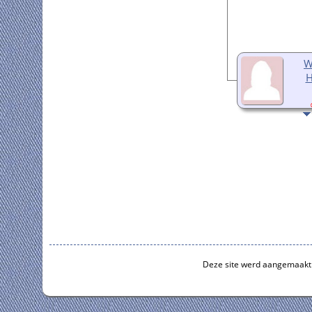
W
H
Deze site werd aangemaakt