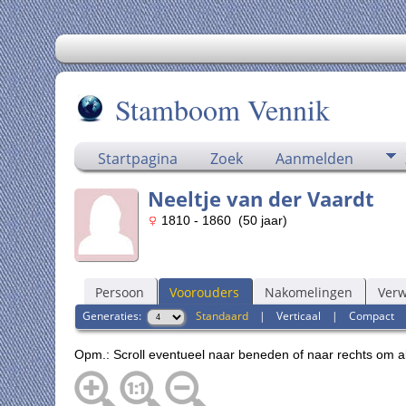
Stamboom Vennik
Startpagina
Zoek
Aanmelden
Neeltje van der Vaardt
1810 - 1860 (50 jaar)
Persoon
Voorouders
Nakomelingen
Ver
Generaties:
Standaard
|
Verticaal
|
Compact
Opm.: Scroll eventueel naar beneden of naar rechts om a