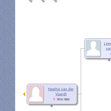
Leen
va
Neeltje van der
Vaardt
1810-1860