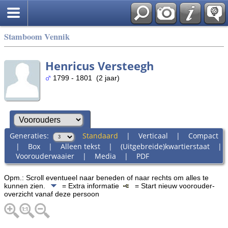
Stamboom Vennik
Henricus Versteegh
1799 - 1801 (2 jaar)
Generaties:
Standaard
|
Verticaal
|
Compact
|
Box
|
Alleen tekst
|
(Uitgebreide)kwartierstaat
|
Voorouderwaaier
|
Media
|
PDF
Opm.: Scroll eventueel naar beneden of naar rechts om alles te
kunnen zien.
= Extra informatie
= Start nieuw voorouder-
overzicht vanaf deze persoon