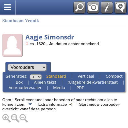
Stamboom Vennik
Aagje Simonsdr
ca. 1620 - Ja, datum echter onbekend
Generaties:
Standaard
|
Verticaal
|
Compact
|
Box
|
Alleen tekst
|
(Uitgebreide)kwartierstaat
|
Voorouderwaaier
|
Media
|
PDF
Opm.: Scroll eventueel naar beneden of naar rechts om alles te
kunnen zien.
= Extra informatie
= Start nieuw voorouder-
overzicht vanaf deze persoon