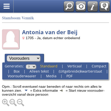
Stamboom Vennik
Antonia van der Beij
1705 - Ja, datum echter onbekend
Generaties:
Standaard
|
Verticaal
|
Compact
|
Box
|
Alleen tekst
|
(Uitgebreide)kwartierstaat
|
Voorouderwaaier
|
Media
|
PDF
Opm.: Scroll eventueel naar beneden of naar rechts om alles te
kunnen zien.
= Extra informatie
= Start nieuw voorouder-
overzicht vanaf deze persoon