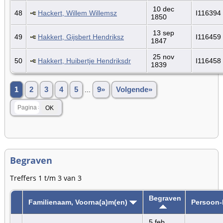
10 dec
48
Hackert, Willem Willemsz
I116394
1850
13 sep
49
Hakkert, Gijsbert Hendriksz
I116459
1847
25 nov
50
Hakkert, Huibertje Hendriksdr
I116458
1839
1
2
3
4
5
...
9»
Volgende»
Begraven
Treffers 1 t/m 3 van 3
Begraven
Familienaam, Voorna(a)m(en)
Persoon-
5 feb