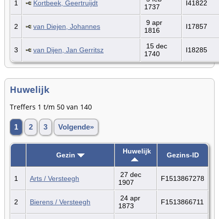
1
Kortbeek, Geertruijdt
I41822
1737
9 apr
2
van Diejen, Johannes
I17857
1816
15 dec
3
van Dijen, Jan Gerritsz
I18285
1740
Huwelijk
Treffers 1 t/m 50 van 140
1
2
3
Volgende»
Huwelijk
Gezin
Gezins-ID
27 dec
1
Arts / Versteegh
F1513867278
1907
24 apr
2
Bierens / Versteegh
F1513866711
1873