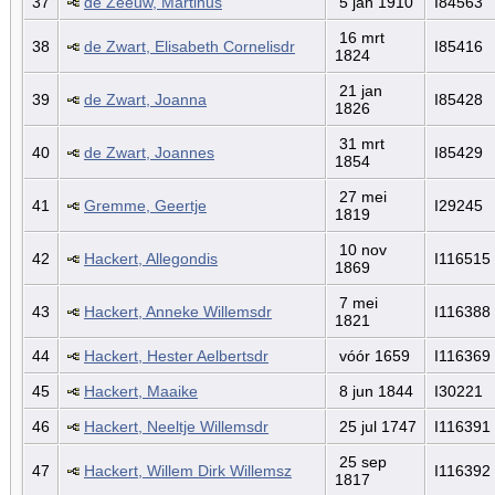
37
de Zeeuw, Martinus
5 jan 1910
I84563
16 mrt
38
de Zwart, Elisabeth Cornelisdr
I85416
1824
21 jan
39
de Zwart, Joanna
I85428
1826
31 mrt
40
de Zwart, Joannes
I85429
1854
27 mei
41
Gremme, Geertje
I29245
1819
10 nov
42
Hackert, Allegondis
I116515
1869
7 mei
43
Hackert, Anneke Willemsdr
I116388
1821
44
Hackert, Hester Aelbertsdr
vóór 1659
I116369
45
Hackert, Maaike
8 jun 1844
I30221
46
Hackert, Neeltje Willemsdr
25 jul 1747
I116391
25 sep
47
Hackert, Willem Dirk Willemsz
I116392
1817