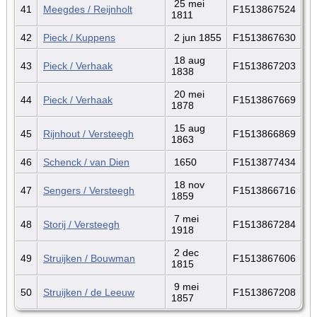
25 mei
41
Meegdes / Reijnholt
F1513867524
1811
42
Pieck / Kuppens
2 jun 1855
F1513867630
18 aug
43
Pieck / Verhaak
F1513867203
1838
20 mei
44
Pieck / Verhaak
F1513867669
1878
15 aug
45
Rijnhout / Versteegh
F1513866869
1863
46
Schenck / van Dien
1650
F1513877434
18 nov
47
Sengers / Versteegh
F1513866716
1859
7 mei
48
Storij / Versteegh
F1513867284
1918
2 dec
49
Struijken / Bouwman
F1513867606
1815
9 mei
50
Struijken / de Leeuw
F1513867208
1857