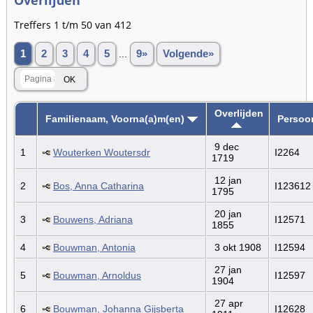
Treffers 1 t/m 50 van 412
1
2
3
4
5
...
9»
Volgende»
Overlijden
Familienaam, Voorna(a)m(en)
Persoo
9 dec
1
Wouterken Woutersdr
I2264
1719
12 jan
2
Bos, Anna Catharina
I123612
1795
20 jan
3
Bouwens, Adriana
I12571
1855
4
Bouwman, Antonia
3 okt 1908
I12594
27 jan
5
Bouwman, Arnoldus
I12597
1904
27 apr
6
Bouwman, Johanna Gijsberta
I12628