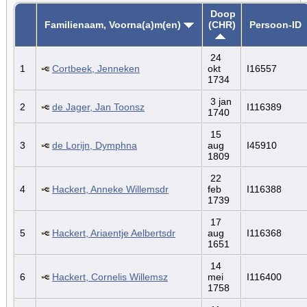
Doop
Familienaam, Voorna(a)m(en)
(CHR)
Persoon-ID
24
1
Cortbeek, Jenneken
okt
I16557
1734
3 jan
2
de Jager, Jan Toonsz
I116389
1740
15
3
de Lorijn, Dymphna
aug
I45910
1809
22
4
Hackert, Anneke Willemsdr
feb
I116388
1739
17
5
Hackert, Ariaentje Aelbertsdr
aug
I116368
1651
14
6
Hackert, Cornelis Willemsz
mei
I116400
1758