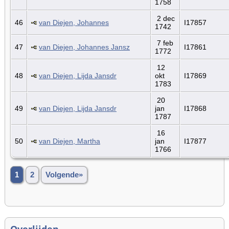
1758
2 dec
46
van Diejen, Johannes
I17857
1742
7 feb
47
van Diejen, Johannes Jansz
I17861
1772
12
48
van Diejen, Lijda Jansdr
okt
I17869
1783
20
49
van Diejen, Lijda Jansdr
jan
I17868
1787
16
50
van Diejen, Martha
jan
I17877
1766
1
2
Volgende»
Overlijden