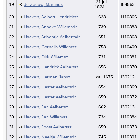
21 jul
19
de Zeeuw, Martinus
I84563
1824
20
Hackert, Aelbert Hendricksz
1628
I116366
21
Hackert, Anneke Willemsdr
1739
I116388
22
Hackert, Ariaentje Aelbertsdr
1651
I116368
23
Hackert, Cornelis Willemsz
1758
I116400
24
Hackert, Dirk Willemsz
1731
I116381
25
Hackert, Hendrick Aelbertsz
1656
I116370
26
Hackert, Herman Jansz
ca. 1675
I30212
27
Hackert, Hester Aelbertsdr
1654
I116369
28
Hackert, Hester Aelbertsdr
1659
I116372
29
Hackert, Jan Aelbertsz
1662
I30213
30
Hackert, Jan Willemsz
1734
I116384
31
Hackert, Joost Aelbertsz
1659
I116373
32
Hackert, Neeltje Willemsdr
1745
I116391