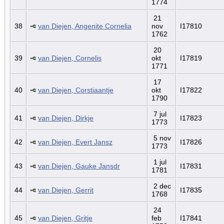
1774
21
38
van Diejen, Angenite Cornelia
nov
I17810
1762
20
39
van Diejen, Cornelis
okt
I17819
1771
17
40
van Diejen, Corstiaantje
okt
I17822
1790
7 jul
41
van Diejen, Dirkje
I17823
1773
5 nov
42
van Diejen, Evert Jansz
I17826
1773
1 jul
43
van Diejen, Gauke Jansdr
I17831
1781
2 dec
44
van Diejen, Gerrit
I17835
1768
24
45
van Diejen, Gritje
feb
I17841