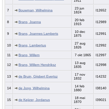
1911
23 jun
7
Bouwman, Wilhelmina
I12652
1824
20 feb
8
Brans, Joanna
I12989
1915
10 dec
9
Brans, Joannes Lamberts
I12991
1875
27 aug
10
Brans, Lambertus
I12992
1826
11
Brans, Willem
7 okt 1865
I12997
13 aug
12
Brans, Willem Hendriksz
I12998
1835
17 nov
13
de Bruin, Gijsbert Evertsz
I14232
1832
14 feb
14
de Jong, Wilhelmina
I38140
1880
18 mei
15
de Keijzer, Jordanus
I39021
1870