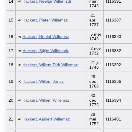
14
Hackert, Neeltje Willemsdr
mei
I116391
1745
21
15
Hackert, Pieter Willemsz
apr
I116387
1737
5 mei
16
Hackert, Roelof Willemsz
I116390
1743
2 nov
17
Hackert, Stijtje Willemsdr
I116382
1732
21 jul
18
Hackert, Willem Dirk Willemsz
I116392
1748
26
19
Hackert, Willem Jansz
dec
I116386
1766
30
20
Hackert, Willem Willemsz
dec
I116394
1775
28
21
Hakkert, Aalbert Willemsz
mei
I116401
1752