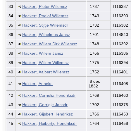
33
Hackert, Pieter Willemsz
1737
I116387
34
Hackert, Roelof Willemsz
1743
I116390
35
Hackert, Stijtje Willemsdr
1732
I116382
36
Hackert, Wilhelmus Jansz
1701
I114840
37
Hackert, Willem Dirk Willemsz
1748
I116392
38
Hackert, Willem Jansz
1766
I116386
39
Hackert, Willem Willemsz
1775
I116394
40
Hakkert, Aalbert Willemsz
1752
I116401
8 dec
41
Hakkert, Anneke
I116408
1832
42
Hakkert, Cornelia Hendriksdr
1769
I116460
43
Hakkert, Gerrigje Jansdr
1702
I116375
44
Hakkert, Gijsbert Hendriksz
1766
I116459
45
Hakkert, Huibertje Hendriksdr
1764
I116458