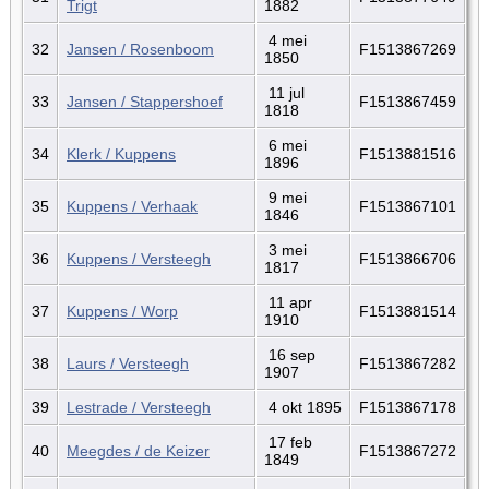
Trigt
1882
4 mei
32
Jansen / Rosenboom
F1513867269
1850
11 jul
33
Jansen / Stappershoef
F1513867459
1818
6 mei
34
Klerk / Kuppens
F1513881516
1896
9 mei
35
Kuppens / Verhaak
F1513867101
1846
3 mei
36
Kuppens / Versteegh
F1513866706
1817
11 apr
37
Kuppens / Worp
F1513881514
1910
16 sep
38
Laurs / Versteegh
F1513867282
1907
39
Lestrade / Versteegh
4 okt 1895
F1513867178
17 feb
40
Meegdes / de Keizer
F1513867272
1849