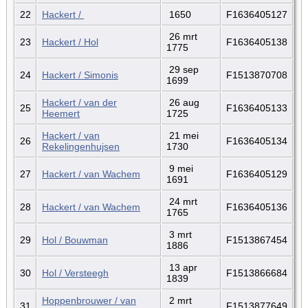
22
Hackert /
1650
F1636405127
26 mrt
23
Hackert / Hol
F1636405138
1775
29 sep
24
Hackert / Simonis
F1513870708
1699
Hackert / van der
26 aug
25
F1636405133
Heemert
1725
Hackert / van
21 mei
26
F1636405134
Rekelingenhujsen
1730
9 mei
27
Hackert / van Wachem
F1636405129
1691
24 mrt
28
Hackert / van Wachem
F1636405136
1765
3 mrt
29
Hol / Bouwman
F1513867454
1886
13 apr
30
Hol / Versteegh
F1513866684
1839
Hoppenbrouwer / van
2 mrt
31
F1513877649