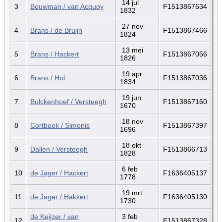
14 jul
3
Bouwman / van Acquoy
F1513867634
1832
27 nov
4
Brans / de Bruijn
F1513867466
1824
13 mei
5
Brans / Hackert
F1513867056
1826
19 apr
6
Brans / Hol
F1513867036
1834
19 jun
7
Bulckenhoef / Versteegh
F1513867160
1670
18 nov
8
Cortbeek / Simonis
F1513867397
1696
18 okt
9
Dallen / Versteegh
F1513866713
1828
6 feb
10
de Jager / Hackert
F1636405137
1778
19 mrt
11
de Jager / Hakkert
F1636405130
1730
de Keijzer / van
3 feb
12
F1513867328