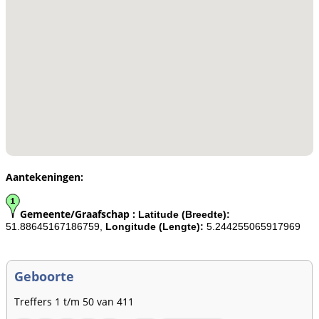
Aantekeningen:
Gemeente/Graafschap :
Latitude (Breedte):
51.88645167186759,
Longitude (Lengte):
5.244255065917969
Geboorte
Treffers 1 t/m 50 van 411