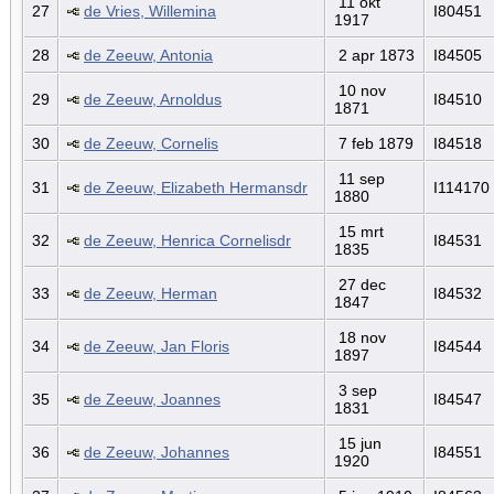
11 okt
27
de Vries, Willemina
I80451
1917
28
de Zeeuw, Antonia
2 apr 1873
I84505
10 nov
29
de Zeeuw, Arnoldus
I84510
1871
30
de Zeeuw, Cornelis
7 feb 1879
I84518
11 sep
31
de Zeeuw, Elizabeth Hermansdr
I114170
1880
15 mrt
32
de Zeeuw, Henrica Cornelisdr
I84531
1835
27 dec
33
de Zeeuw, Herman
I84532
1847
18 nov
34
de Zeeuw, Jan Floris
I84544
1897
3 sep
35
de Zeeuw, Joannes
I84547
1831
15 jun
36
de Zeeuw, Johannes
I84551
1920