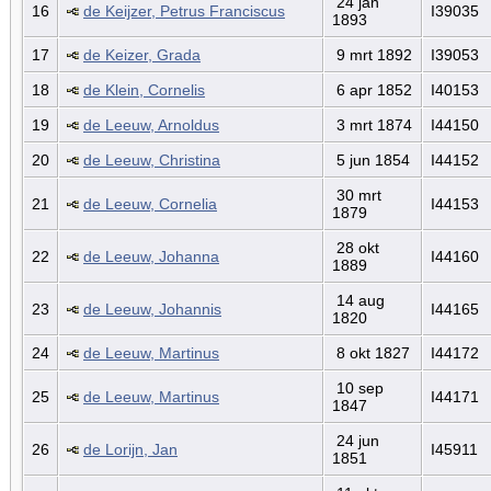
24 jan
16
de Keijzer, Petrus Franciscus
I39035
1893
17
de Keizer, Grada
9 mrt 1892
I39053
18
de Klein, Cornelis
6 apr 1852
I40153
19
de Leeuw, Arnoldus
3 mrt 1874
I44150
20
de Leeuw, Christina
5 jun 1854
I44152
30 mrt
21
de Leeuw, Cornelia
I44153
1879
28 okt
22
de Leeuw, Johanna
I44160
1889
14 aug
23
de Leeuw, Johannis
I44165
1820
24
de Leeuw, Martinus
8 okt 1827
I44172
10 sep
25
de Leeuw, Martinus
I44171
1847
24 jun
26
de Lorijn, Jan
I45911
1851