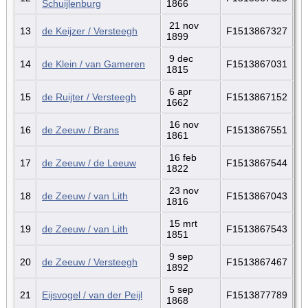
Schuijlenburg
1866
21 nov
13
de Keijzer / Versteegh
F1513867327
1899
9 dec
14
de Klein / van Gameren
F1513867031
1815
6 apr
15
de Ruijter / Versteegh
F1513867152
1662
16 nov
16
de Zeeuw / Brans
F1513867551
1861
16 feb
17
de Zeeuw / de Leeuw
F1513867544
1822
23 nov
18
de Zeeuw / van Lith
F1513867043
1816
15 mrt
19
de Zeeuw / van Lith
F1513867543
1851
9 sep
20
de Zeeuw / Versteegh
F1513867467
1892
5 sep
21
Eijsvogel / van der Peijl
F1513877789
1868