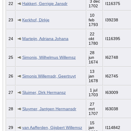
3 dec
22
Hakkert, Gerrigje Jansdr
I116375
1702
10
23
Kerkhof, Dirkje
feb
I39238
1793
22
24
Marteijn, Adriana Johana
okt
I116395
1780
28
25
Simonis, Wilhelmus Willemsz
jun
I62748
1674
13
26
Simonis Willemsdr, Geertruyt
jan
I62745
1678
1 jul
27
Sluimer, Dirk Hermansz
I63009
1703
27
28
Sluymer, Jantgen Hermansdr
mrt
I63038
1707
15
29
van Aafferden, Gijsbert Willemsz
jan
I114842