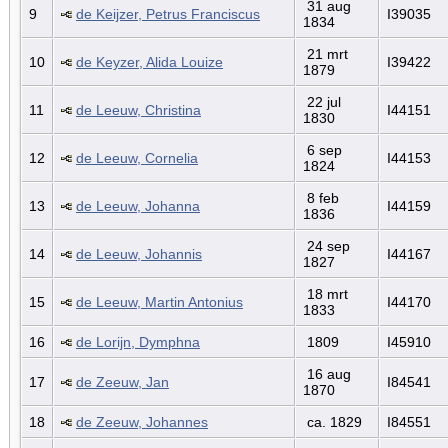
31 aug
9
de Keijzer, Petrus Franciscus
I39035
1834
21 mrt
10
de Keyzer, Alida Louize
I39422
1879
22 jul
11
de Leeuw, Christina
I44151
1830
6 sep
12
de Leeuw, Cornelia
I44153
1824
8 feb
13
de Leeuw, Johanna
I44159
1836
24 sep
14
de Leeuw, Johannis
I44167
1827
18 mrt
15
de Leeuw, Martin Antonius
I44170
1833
16
de Lorijn, Dymphna
1809
I45910
16 aug
17
de Zeeuw, Jan
I84541
1870
18
de Zeeuw, Johannes
ca. 1829
I84551