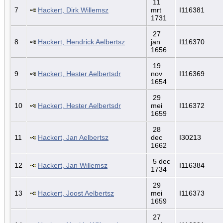
11
7
Hackert, Dirk Willemsz
mrt
I116381
1731
27
8
Hackert, Hendrick Aelbertsz
jan
I116370
1656
19
9
Hackert, Hester Aelbertsdr
nov
I116369
1654
29
10
Hackert, Hester Aelbertsdr
mei
I116372
1659
28
11
Hackert, Jan Aelbertsz
dec
I30213
1662
5 dec
12
Hackert, Jan Willemsz
I116384
1734
29
13
Hackert, Joost Aelbertsz
mei
I116373
1659
27