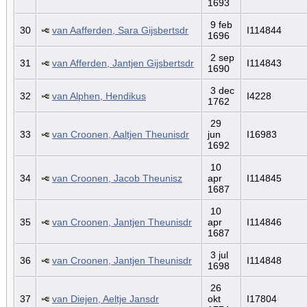
1693
9 feb
30
van Aafferden, Sara Gijsbertsdr
I114844
1696
2 sep
31
van Afferden, Jantjen Gijsbertsdr
I114843
1690
3 dec
32
van Alphen, Hendikus
I4228
1762
29
33
van Croonen, Aaltjen Theunisdr
jun
I16983
1692
10
34
van Croonen, Jacob Theunisz
apr
I114845
1687
10
35
van Croonen, Jantjen Theunisdr
apr
I114846
1687
3 jul
36
van Croonen, Jantjen Theunisdr
I114848
1698
26
37
van Diejen, Aeltje Jansdr
okt
I17804