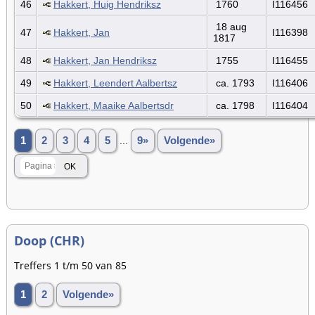
46
Hakkert, Huig Hendriksz
1760
I116456
18 aug
47
Hakkert, Jan
I116398
1817
48
Hakkert, Jan Hendriksz
1755
I116455
49
Hakkert, Leendert Aalbertsz
ca. 1793
I116406
50
Hakkert, Maaike Aalbertsdr
ca. 1798
I116404
1
2
3
4
5
...
9»
Volgende»
Doop (CHR)
Treffers 1 t/m 50 van 85
1
2
Volgende»