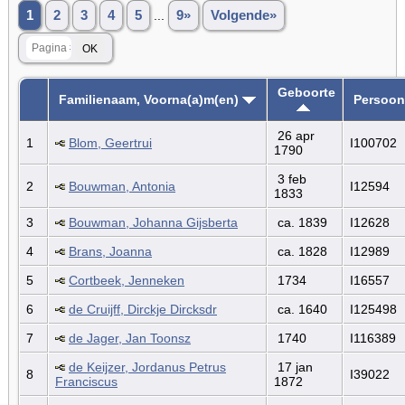
1
2
3
4
5
...
9»
Volgende»
Geboorte
Familienaam, Voorna(a)m(en)
Persoon
26 apr
1
Blom, Geertrui
I100702
1790
3 feb
2
Bouwman, Antonia
I12594
1833
3
Bouwman, Johanna Gijsberta
ca. 1839
I12628
4
Brans, Joanna
ca. 1828
I12989
5
Cortbeek, Jenneken
1734
I16557
6
de Cruijff, Dirckje Dircksdr
ca. 1640
I125498
7
de Jager, Jan Toonsz
1740
I116389
de Keijzer, Jordanus Petrus
17 jan
8
I39022
Franciscus
1872