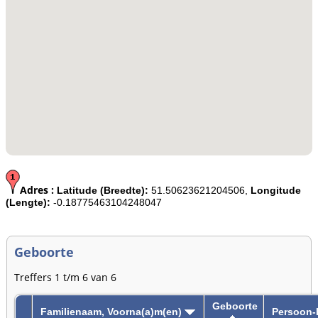
Adres :
Latitude (Breedte):
51.50623621204506,
Longitude
(Lengte):
-0.18775463104248047
Geboorte
Treffers 1 t/m 6 van 6
Geboorte
Familienaam, Voorna(a)m(en)
Persoon-