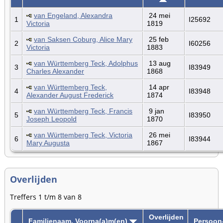
van Engeland, Alexandra
24 mei
1
I25692
Victoria
1819
van Saksen Coburg, Alice Mary
25 feb
2
I60256
Victoria
1883
van Württemberg Teck, Adolphus
13 aug
3
I83949
Charles Alexander
1868
van Württemberg Teck,
14 apr
4
I83948
Alexander August Frederick
1874
van Württemberg Teck, Francis
9 jan
5
I83950
Joseph Leopold
1870
van Württemberg Teck, Victoria
26 mei
6
I83944
Mary Augusta
1867
Overlijden
Treffers 1 t/m 8 van 8
Overlijden
Familienaam, Voorna(a)m(en)
Persoon