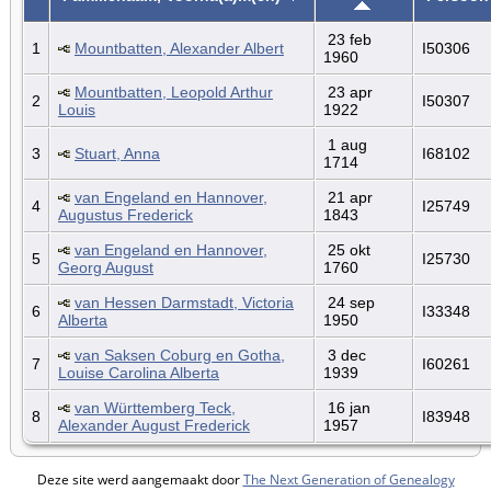
23 feb
1
Mountbatten, Alexander Albert
I50306
1960
Mountbatten, Leopold Arthur
23 apr
2
I50307
Louis
1922
1 aug
3
Stuart, Anna
I68102
1714
van Engeland en Hannover,
21 apr
4
I25749
Augustus Frederick
1843
van Engeland en Hannover,
25 okt
5
I25730
Georg August
1760
van Hessen Darmstadt, Victoria
24 sep
6
I33348
Alberta
1950
van Saksen Coburg en Gotha,
3 dec
7
I60261
Louise Carolina Alberta
1939
van Württemberg Teck,
16 jan
8
I83948
Alexander August Frederick
1957
Deze site werd aangemaakt door
The Next Generation of Genealogy