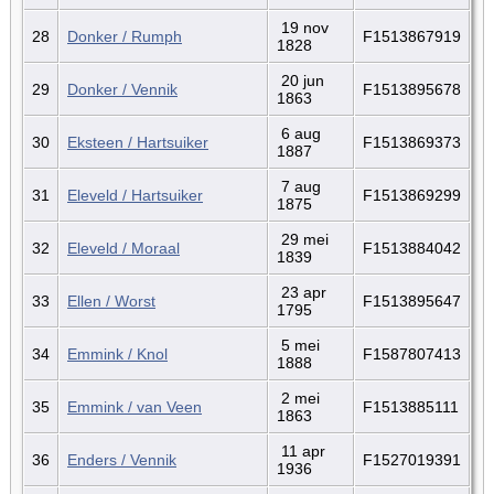
19 nov
28
Donker / Rumph
F1513867919
1828
20 jun
29
Donker / Vennik
F1513895678
1863
6 aug
30
Eksteen / Hartsuiker
F1513869373
1887
7 aug
31
Eleveld / Hartsuiker
F1513869299
1875
29 mei
32
Eleveld / Moraal
F1513884042
1839
23 apr
33
Ellen / Worst
F1513895647
1795
5 mei
34
Emmink / Knol
F1587807413
1888
2 mei
35
Emmink / van Veen
F1513885111
1863
11 apr
36
Enders / Vennik
F1527019391
1936