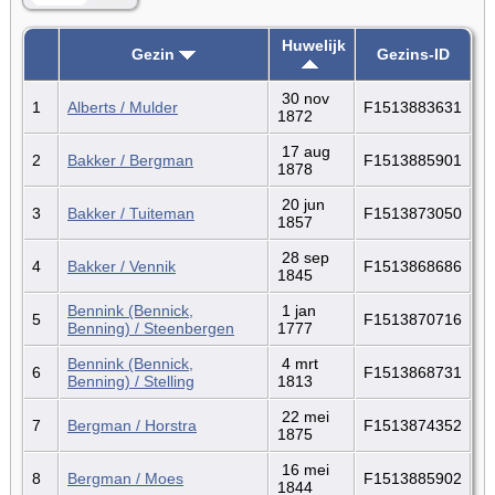
Huwelijk
Gezin
Gezins-ID
30 nov
1
Alberts / Mulder
F1513883631
1872
17 aug
2
Bakker / Bergman
F1513885901
1878
20 jun
3
Bakker / Tuiteman
F1513873050
1857
28 sep
4
Bakker / Vennik
F1513868686
1845
Bennink (Bennick,
1 jan
5
F1513870716
Benning) / Steenbergen
1777
Bennink (Bennick,
4 mrt
6
F1513868731
Benning) / Stelling
1813
22 mei
7
Bergman / Horstra
F1513874352
1875
16 mei
8
Bergman / Moes
F1513885902
1844