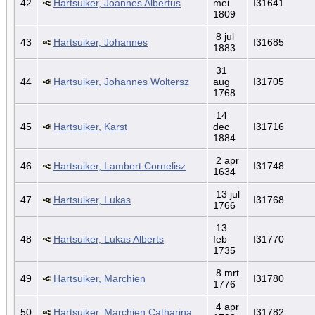
42
Hartsuiker, Joannes Albertus
mei
I31641
1809
8 jul
43
Hartsuiker, Johannes
I31685
1883
31
44
Hartsuiker, Johannes Woltersz
aug
I31705
1768
14
45
Hartsuiker, Karst
dec
I31716
1884
2 apr
46
Hartsuiker, Lambert Cornelisz
I31748
1634
13 jul
47
Hartsuiker, Lukas
I31768
1766
13
48
Hartsuiker, Lukas Alberts
feb
I31770
1735
8 mrt
49
Hartsuiker, Marchien
I31780
1776
4 apr
50
Hartsuiker, Marchien Catharina
I31782