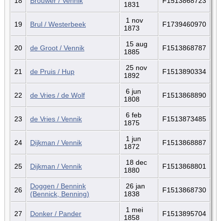
18
Brouwer / Vennik
F1513868723
1831
1 nov
19
Brul / Westerbeek
F1739460970
1873
15 aug
20
de Groot / Vennik
F1513868787
1885
25 nov
21
de Pruis / Hup
F1513890334
1892
6 jun
22
de Vries / de Wolf
F1513868890
1808
6 feb
23
de Vries / Vennik
F1513873485
1875
1 jun
24
Dijkman / Vennik
F1513868887
1872
18 dec
25
Dijkman / Vennik
F1513868801
1880
Doggen / Bennink
26 jan
26
F1513868730
(Bennick, Benning)
1838
1 mei
27
Donker / Pander
F1513895704
1858