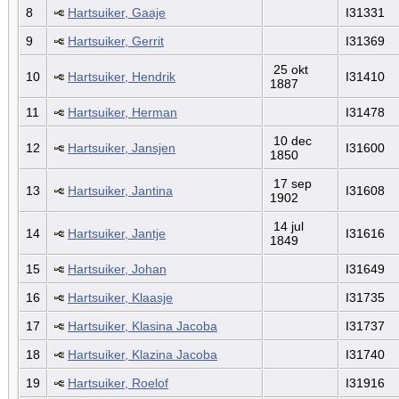
8
Hartsuiker, Gaaje
I31331
9
Hartsuiker, Gerrit
I31369
25 okt
10
Hartsuiker, Hendrik
I31410
1887
11
Hartsuiker, Herman
I31478
10 dec
12
Hartsuiker, Jansjen
I31600
1850
17 sep
13
Hartsuiker, Jantina
I31608
1902
14 jul
14
Hartsuiker, Jantje
I31616
1849
15
Hartsuiker, Johan
I31649
16
Hartsuiker, Klaasje
I31735
17
Hartsuiker, Klasina Jacoba
I31737
18
Hartsuiker, Klazina Jacoba
I31740
19
Hartsuiker, Roelof
I31916