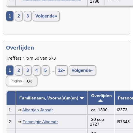
1798
1
2
3
Volgende»
Overlijden
Treffers 1 t/m 50 van 573
1
2
3
4
5
...
12»
Volgende»
Overlijden
Familienaam, Voorna(a)m(en)
Persoo
1
Albertjen Jansdr
ca. 1830
I2373
20 sep
2
Femmigje Albersdr
I97343
1727