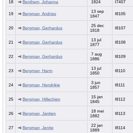
18
Benthem, Johanna
1824
I7407
13 sep
19
Bergman, Andries
I8105
1847
25 dec
20
Bergman, Gerhardus
I8107
1818
13 jul
21
Bergman, Gerhardus
I8108
1877
7 aug
22
Bergman, Gerhardus
I8109
1886
13 jul
23
Bergman, Harm
I8110
1850
3 jun
24
Bergman, Hendrikje
I8111
1857
15 jan
25
Bergman, Hillechien
I8112
1845
18 mei
26
Bergman, Jantien
I8113
1882
22 jan
27
Bergman, Jentje
I8114
1889