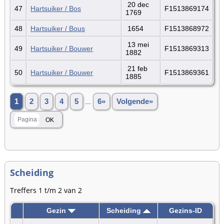
20 dec
47
Hartsuiker / Bos
F1513869174
1769
48
Hartsuiker / Bous
1654
F1513868972
13 mei
49
Hartsuiker / Bouwer
F1513869313
1882
21 feb
50
Hartsuiker / Bouwer
F1513869361
1885
1
2
3
4
5
...
6»
Volgende»
Scheiding
Treffers 1 t/m 2 van 2
Gezin
Scheiding
Gezins-ID