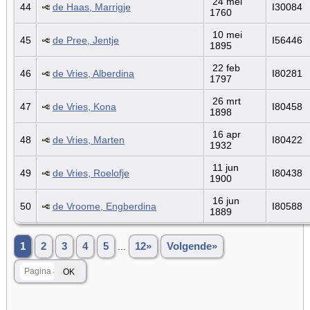
24 mei
44
de Haas, Marrigje
I30084
1760
10 mei
45
de Pree, Jentje
I56446
1895
22 feb
46
de Vries, Alberdina
I80281
1797
26 mrt
47
de Vries, Kona
I80458
1898
16 apr
48
de Vries, Marten
I80422
1932
11 jun
49
de Vries, Roelofje
I80438
1900
16 jun
50
de Vroome, Engberdina
I80588
1889
1
2
3
4
5
...
12»
Volgende»