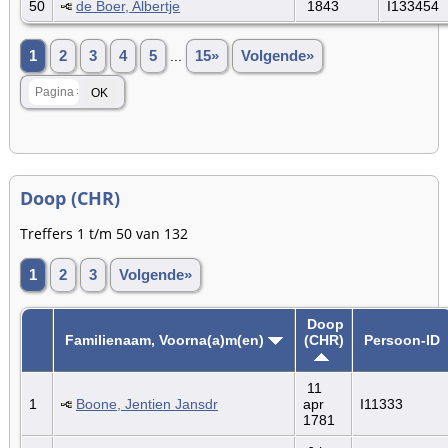
50
de Boer, Albertje
1843
I133454
1
2
3
4
5
...
15»
Volgende»
Doop (CHR)
Treffers 1 t/m 50 van 132
1
2
3
Volgende»
Doop
Familienaam, Voorna(a)m(en)
(CHR)
Persoon-ID
11
1
Boone, Jentien Jansdr
apr
I11333
1781