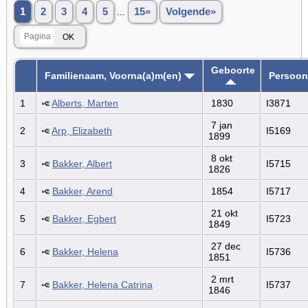
1
2
3
4
5
...
15»
Volgende»
Geboorte
Familienaam, Voorna(a)m(en)
Persoon
1
Alberts, Marten
1830
I3871
7 jan
2
Arp, Elizabeth
I5169
1899
8 okt
3
Bakker, Albert
I5715
1826
4
Bakker, Arend
1854
I5717
21 okt
5
Bakker, Egbert
I5723
1849
27 dec
6
Bakker, Helena
I5736
1851
2 mrt
7
Bakker, Helena Catrina
I5737
1846