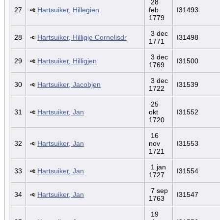
28
27
Hartsuiker, Hillegien
feb
I31493
1779
3 dec
28
Hartsuiker, Hilligje Cornelisdr
I31498
1771
3 dec
29
Hartsuiker, Hilligjen
I31500
1769
3 dec
30
Hartsuiker, Jacobjen
I31539
1722
25
31
Hartsuiker, Jan
okt
I31552
1720
16
32
Hartsuiker, Jan
nov
I31553
1721
1 jan
33
Hartsuiker, Jan
I31554
1727
7 sep
34
Hartsuiker, Jan
I31547
1763
19