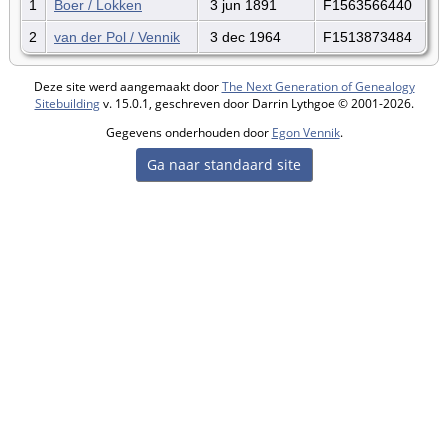
1
Boer / Lokken
3 jun 1891
F1563566440
2
van der Pol / Vennik
3 dec 1964
F1513873484
Deze site werd aangemaakt door
The Next Generation of Genealogy
Sitebuilding
v. 15.0.1, geschreven door Darrin Lythgoe © 2001-2026.
Gegevens onderhouden door
Egon Vennik
.
Ga naar standaard site