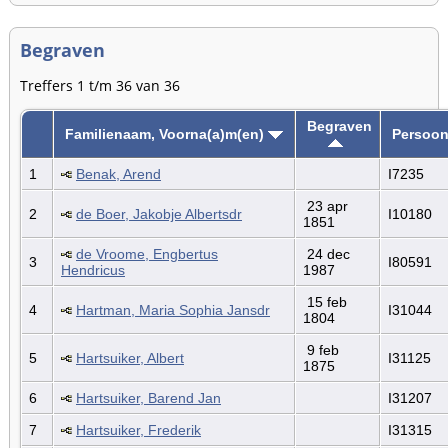
Begraven
Treffers 1 t/m 36 van 36
Begraven
Familienaam, Voorna(a)m(en)
Persoon
1
Benak, Arend
I7235
23 apr
2
de Boer, Jakobje Albertsdr
I10180
1851
de Vroome, Engbertus
24 dec
3
I80591
Hendricus
1987
15 feb
4
Hartman, Maria Sophia Jansdr
I31044
1804
9 feb
5
Hartsuiker, Albert
I31125
1875
6
Hartsuiker, Barend Jan
I31207
7
Hartsuiker, Frederik
I31315