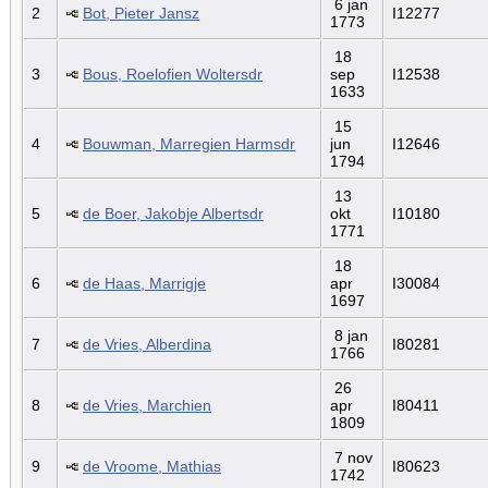
6 jan
2
Bot, Pieter Jansz
I12277
1773
18
3
Bous, Roelofien Woltersdr
sep
I12538
1633
15
4
Bouwman, Marregien Harmsdr
jun
I12646
1794
13
5
de Boer, Jakobje Albertsdr
okt
I10180
1771
18
6
de Haas, Marrigje
apr
I30084
1697
8 jan
7
de Vries, Alberdina
I80281
1766
26
8
de Vries, Marchien
apr
I80411
1809
7 nov
9
de Vroome, Mathias
I80623
1742