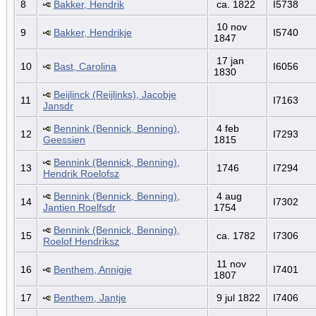
8
Bakker, Hendrik
ca. 1822
I5738
10 nov
9
Bakker, Hendrikje
I5740
1847
17 jan
10
Bast, Carolina
I6056
1830
Beijlinck (Reijlinks), Jacobje
11
I7163
Jansdr
Bennink (Bennick, Benning),
4 feb
12
I7293
Geessien
1815
Bennink (Bennick, Benning),
13
1746
I7294
Hendrik Roelofsz
Bennink (Bennick, Benning),
4 aug
14
I7302
Jantien Roelfsdr
1754
Bennink (Bennick, Benning),
15
ca. 1782
I7306
Roelof Hendriksz
11 nov
16
Benthem, Annigje
I7401
1807
17
Benthem, Jantje
9 jul 1822
I7406