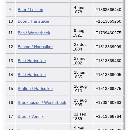
4 mei
9
Boer / Lokken
F1563566440
1878
10
Boon / Hartsuiker
F1513869260
9 aug
11
Bos / Westerbeek
F1739460975
1921
27 dec
12
Bosma / Hartsuiker
F1513869009
1884
27 mei
13
Bot / Hartsuiker
F1513869460
1802
18 jan
14
Bot / Hartsuiker
F1513869005
1865
20 aug
15
Bralten / Hartsuiker
F1513869375
1910
19 aug
16
Broekhuizen / Westerbeek
F1739460963
1905
11 sep
17
Broer / Vennik
F1513868764
1839
9 mei