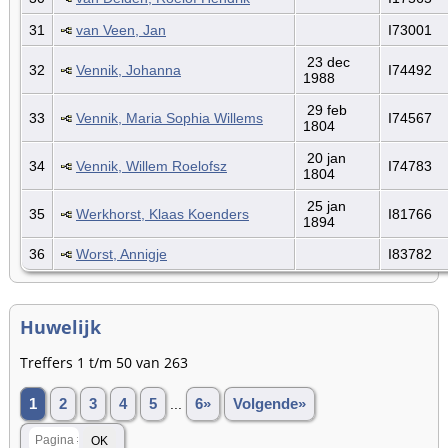
31
van Veen, Jan
I73001
23 dec
32
Vennik, Johanna
I74492
1988
29 feb
33
Vennik, Maria Sophia Willems
I74567
1804
20 jan
34
Vennik, Willem Roelofsz
I74783
1804
25 jan
35
Werkhorst, Klaas Koenders
I81766
1894
36
Worst, Annigje
I83782
Huwelijk
Treffers 1 t/m 50 van 263
1
2
3
4
5
...
6»
Volgende»