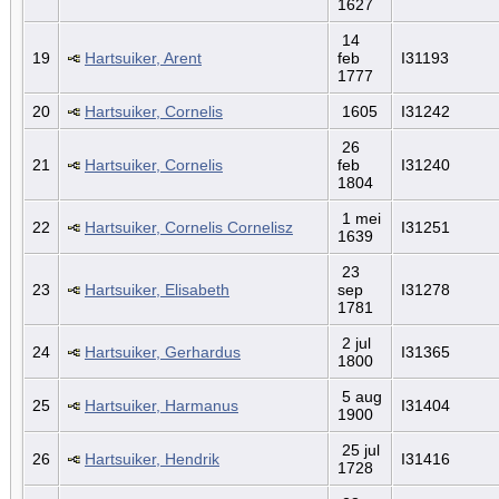
1627
14
19
Hartsuiker, Arent
feb
I31193
1777
20
Hartsuiker, Cornelis
1605
I31242
26
21
Hartsuiker, Cornelis
feb
I31240
1804
1 mei
22
Hartsuiker, Cornelis Cornelisz
I31251
1639
23
23
Hartsuiker, Elisabeth
sep
I31278
1781
2 jul
24
Hartsuiker, Gerhardus
I31365
1800
5 aug
25
Hartsuiker, Harmanus
I31404
1900
25 jul
26
Hartsuiker, Hendrik
I31416
1728