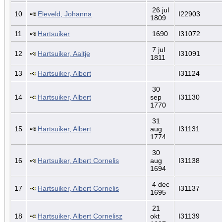
26 jul
10
Eleveld, Johanna
I22903
1809
11
Hartsuiker
1690
I31072
7 jul
12
Hartsuiker, Aaltje
I31091
1811
13
Hartsuiker, Albert
I31124
30
14
Hartsuiker, Albert
sep
I31130
1770
31
15
Hartsuiker, Albert
aug
I31131
1774
30
16
Hartsuiker, Albert Cornelis
aug
I31138
1694
4 dec
17
Hartsuiker, Albert Cornelis
I31137
1695
21
18
Hartsuiker, Albert Cornelisz
okt
I31139