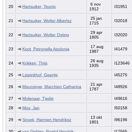
6 nov
20
Hartsuiker, Teunis
I31951
1912
25 jan
21
Hartsuiker, Wolter Albertsz
I32018
1715
29 apr
22
Hartsuiker, Wolter Osting
I32020
1805
17 aug
23
Koot, Petronella Apolonia
I41479
1987
26 aug
24
Krikken, Thijs
I123646
1935
25
Lippinkhof, Geertje
I45275
21 apr
26
Meursinge, Marchien Catharina
I48926
1787
27
Molenaar, Tjedje
I49616
28
Mos, Jan
I50158
13 okt
29
Snoek, Harmen Hendriksz
I96196
1801
30
van Delden, Roelof Hendrik
I17565