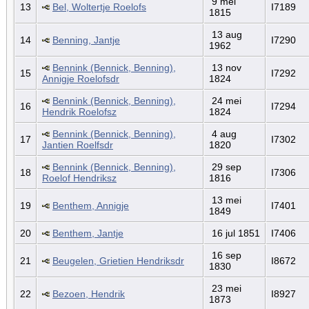
9 mei
13
Bel, Woltertje Roelofs
I7189
1815
13 aug
14
Benning, Jantje
I7290
1962
Bennink (Bennick, Benning),
13 nov
15
I7292
Annigje Roelofsdr
1824
Bennink (Bennick, Benning),
24 mei
16
I7294
Hendrik Roelofsz
1824
Bennink (Bennick, Benning),
4 aug
17
I7302
Jantien Roelfsdr
1820
Bennink (Bennick, Benning),
29 sep
18
I7306
Roelof Hendriksz
1816
13 mei
19
Benthem, Annigje
I7401
1849
20
Benthem, Jantje
16 jul 1851
I7406
16 sep
21
Beugelen, Grietien Hendriksdr
I8672
1830
23 mei
22
Bezoen, Hendrik
I8927
1873