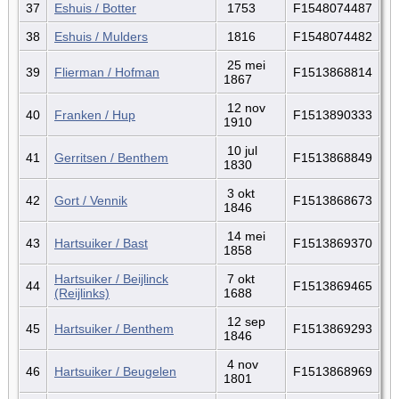
37
Eshuis / Botter
1753
F1548074487
38
Eshuis / Mulders
1816
F1548074482
25 mei
39
Flierman / Hofman
F1513868814
1867
12 nov
40
Franken / Hup
F1513890333
1910
10 jul
41
Gerritsen / Benthem
F1513868849
1830
3 okt
42
Gort / Vennik
F1513868673
1846
14 mei
43
Hartsuiker / Bast
F1513869370
1858
Hartsuiker / Beijlinck
7 okt
44
F1513869465
(Reijlinks)
1688
12 sep
45
Hartsuiker / Benthem
F1513869293
1846
4 nov
46
Hartsuiker / Beugelen
F1513868969
1801