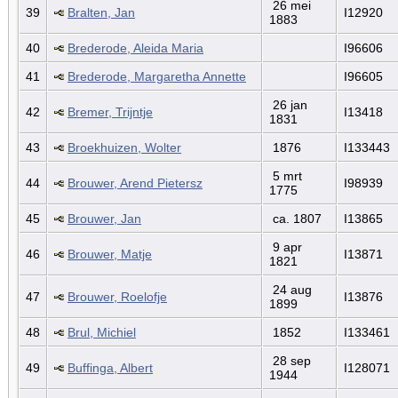
26 mei
39
Bralten, Jan
I12920
1883
40
Brederode, Aleida Maria
I96606
41
Brederode, Margaretha Annette
I96605
26 jan
42
Bremer, Trijntje
I13418
1831
43
Broekhuizen, Wolter
1876
I133443
5 mrt
44
Brouwer, Arend Pietersz
I98939
1775
45
Brouwer, Jan
ca. 1807
I13865
9 apr
46
Brouwer, Matje
I13871
1821
24 aug
47
Brouwer, Roelofje
I13876
1899
48
Brul, Michiel
1852
I133461
28 sep
49
Buffinga, Albert
I128071
1944