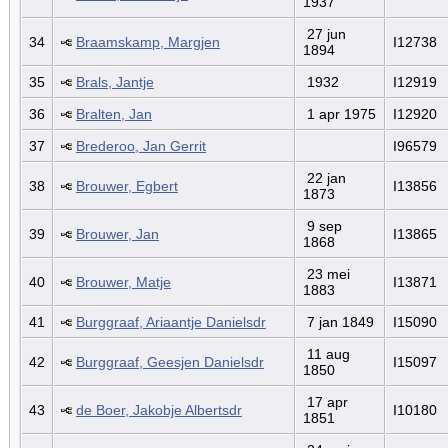
1937
27 jun
34
Braamskamp, Margjen
I12738
1894
35
Brals, Jantje
1932
I12919
36
Bralten, Jan
1 apr 1975
I12920
37
Brederoo, Jan Gerrit
I96579
22 jan
38
Brouwer, Egbert
I13856
1873
9 sep
39
Brouwer, Jan
I13865
1868
23 mei
40
Brouwer, Matje
I13871
1883
41
Burggraaf, Ariaantje Danielsdr
7 jan 1849
I15090
11 aug
42
Burggraaf, Geesjen Danielsdr
I15097
1850
17 apr
43
de Boer, Jakobje Albertsdr
I10180
1851