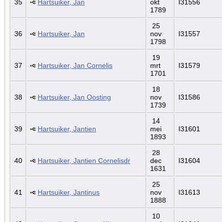
35
Hartsuiker, Jan
okt
I31556
1789
25
36
Hartsuiker, Jan
nov
I31557
1798
19
37
Hartsuiker, Jan Cornelis
mrt
I31579
1701
18
38
Hartsuiker, Jan Oosting
nov
I31586
1739
14
39
Hartsuiker, Jantien
mei
I31601
1893
28
40
Hartsuiker, Jantien Cornelisdr
dec
I31604
1631
25
41
Hartsuiker, Jantinus
nov
I31613
1888
10