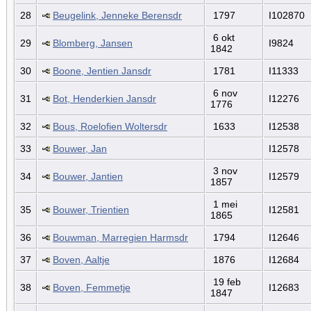
28
Beugelink, Jenneke Berensdr
1797
I102870
6 okt
29
Blomberg, Jansen
I9824
1842
30
Boone, Jentien Jansdr
1781
I11333
6 nov
31
Bot, Henderkien Jansdr
I12276
1776
32
Bous, Roelofien Woltersdr
1633
I12538
33
Bouwer, Jan
I12578
3 nov
34
Bouwer, Jantien
I12579
1857
1 mei
35
Bouwer, Trientien
I12581
1865
36
Bouwman, Marregien Harmsdr
1794
I12646
37
Boven, Aaltje
1876
I12684
19 feb
38
Boven, Femmetje
I12683
1847