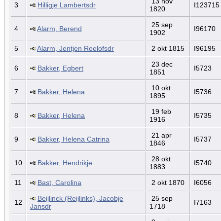
13 nov
3
Hilligje Lambertsdr
I123715
1820
25 sep
4
Alarm, Berend
I96170
1902
5
Alarm, Jentjen Roelofsdr
2 okt 1815
I96195
23 dec
6
Bakker, Egbert
I5723
1851
10 okt
7
Bakker, Helena
I5736
1895
19 feb
8
Bakker, Helena
I5735
1916
21 apr
9
Bakker, Helena Catrina
I5737
1846
28 okt
10
Bakker, Hendrikje
I5740
1883
11
Bast, Carolina
2 okt 1870
I6056
Beijlinck (Reijlinks), Jacobje
25 sep
12
I7163
Jansdr
1718