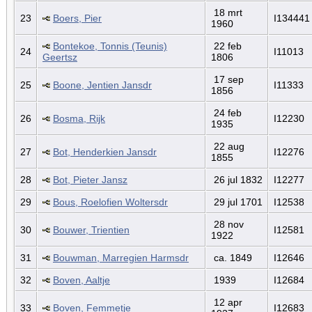
18 mrt
23
Boers, Pier
I134441
1960
Bontekoe, Tonnis (Teunis)
22 feb
24
I11013
Geertsz
1806
17 sep
25
Boone, Jentien Jansdr
I11333
1856
24 feb
26
Bosma, Rijk
I12230
1935
22 aug
27
Bot, Henderkien Jansdr
I12276
1855
28
Bot, Pieter Jansz
26 jul 1832
I12277
29
Bous, Roelofien Woltersdr
29 jul 1701
I12538
28 nov
30
Bouwer, Trientien
I12581
1922
31
Bouwman, Marregien Harmsdr
ca. 1849
I12646
32
Boven, Aaltje
1939
I12684
12 apr
33
Boven, Femmetje
I12683