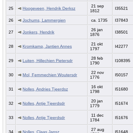
21 sep
25
Hoogeveen, Hendrik Derksz
I35521
1812
26
Jochums, Lammergien
ca. 1735
I37843
26 jan
27
Jonkers, Hendrik
I38501
1876
21 okt
28
Kromkamp, Jantien Annes
I42277
1797
28 feb
29
Luiten, Hillechien Pietersdr
I108395
1790
22 nov
30
Mol, Femmechien Woutersdr
I50157
1776
16 okt
31
Nolles, Andries Tjeerdsz
I51680
1798
20 jan
32
Nolles, Antje Tjeerdsdr
I51674
1779
11 dec
33
Nolles, Antje Tjeerdsdr
I51676
1784
27 aug
34
Nolles, Claas Jansz
I51648