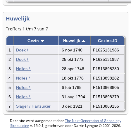
Huwelijk
Treffers 1 t/m 7 van 7
Gezin
Huwelijk
Gezins-ID
1
Doek /
6 nov 1740
F1625131986
2
Doek /
25 okt 1772
F1625131987
3
Nolles /
28 apr 1748
F1513898280
4
Nolles /
18 okt 1778
F1513898282
5
Nolles /
6 feb 1785
F1513868805
6
Nolles /
31 aug 1794
F1513898279
7
Slager / Hartsuiker
3 dec 1921
F1513869155
Deze site werd aangemaakt door
The Next Generation of Genealogy
Sitebuilding
v. 15.0.1, geschreven door Darrin Lythgoe © 2001-2026.