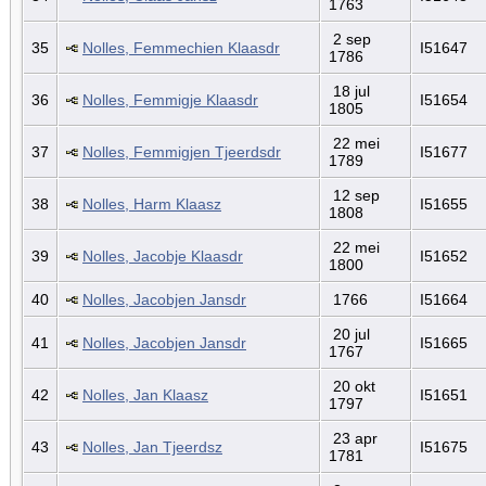
1763
2 sep
35
Nolles, Femmechien Klaasdr
I51647
1786
18 jul
36
Nolles, Femmigje Klaasdr
I51654
1805
22 mei
37
Nolles, Femmigjen Tjeerdsdr
I51677
1789
12 sep
38
Nolles, Harm Klaasz
I51655
1808
22 mei
39
Nolles, Jacobje Klaasdr
I51652
1800
40
Nolles, Jacobjen Jansdr
1766
I51664
20 jul
41
Nolles, Jacobjen Jansdr
I51665
1767
20 okt
42
Nolles, Jan Klaasz
I51651
1797
23 apr
43
Nolles, Jan Tjeerdsz
I51675
1781