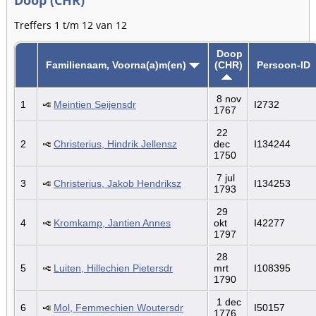
Treffers 1 t/m 12 van 12
Doop
Familienaam, Voorna(a)m(en)
(CHR)
Persoon-ID
8 nov
1
Meintien Seijensdr
I2732
1767
22
2
Christerius, Hindrik Jellensz
dec
I134244
1750
7 jul
3
Christerius, Jakob Hendriksz
I134253
1793
29
4
Kromkamp, Jantien Annes
okt
I42277
1797
28
5
Luiten, Hillechien Pietersdr
mrt
I108395
1790
1 dec
6
Mol, Femmechien Woutersdr
I50157
1776