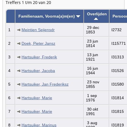
Treffers 1 t/m 20 van 20
Overlijden
Familienaam, Voorna(a)m(en)
Persoo
29 dec
1
Meintien Seijensdr
I2732
1853
23 jun
2
Doek, Pieter Jansz
I115771
1814
13 jun
3
Hartsuiker, Frederik
I31313
1921
16 jun
4
Hartsuiker, Jacoba
I31526
1944
23 nov
5
Hartsuiker, Jan Frederiksz
I31580
1855
1 sep
6
Hartsuiker, Marie
I31814
1976
30 okt
7
Hartsuiker, Marie
I31815
1991
3 aug
8
Hartsuiker, Marinus
I31819