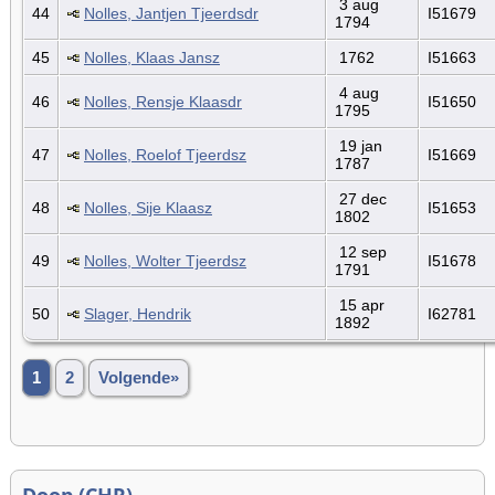
3 aug
44
Nolles, Jantjen Tjeerdsdr
I51679
1794
45
Nolles, Klaas Jansz
1762
I51663
4 aug
46
Nolles, Rensje Klaasdr
I51650
1795
19 jan
47
Nolles, Roelof Tjeerdsz
I51669
1787
27 dec
48
Nolles, Sije Klaasz
I51653
1802
12 sep
49
Nolles, Wolter Tjeerdsz
I51678
1791
15 apr
50
Slager, Hendrik
I62781
1892
1
2
Volgende»
Doop (CHR)