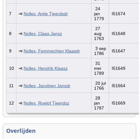
24
7
Nolles, Antje Tjeerdsdr
jan
I51674
1779
27
8
Nolles, Claas Jansz
aug
I51648
1763
3 sep
9
Nolles, Femmechien Klaasdr
I51647
1786
31
10
Nolles, Hendrik Klaasz
mei
I51649
1789
20 jul
11
Nolles, Jacobjen Jansdr
I51664
1766
28
12
Nolles, Roelof Tjeerdsz
jan
I51669
1787
Overlijden