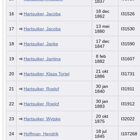
1837
18 dec
16
Hartsuiker, Jacoba
I31526
1862
13 mei
17
Hartsuiker, Jacoba
I31530
1880
17 dec
18
Hartsuiker, Janke
I31590
1847
8 feb
19
Hartsuiker, Jantina
I31607
1882
21 okt
20
Hartsuiker, Klaas Tortel
I31731
1886
30 jan
21
Hartsuiker, Roelof
I31911
1840
30 jan
22
Hartsuiker, Roelof
I31912
1883
20 okt
23
Hartsuiker, Wytske
I32022
1875
18 jul
24
Hoffman, Hendrik
I107268
1845