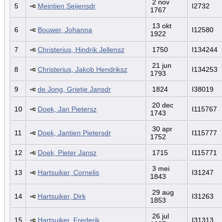
2 nov
5
Meintien Seijensdr
I2732
1767
13 okt
6
Bouwer, Johanna
I12580
1922
7
Christerius, Hindrik Jellensz
1750
I134244
21 jun
8
Christerius, Jakob Hendriksz
I134253
1793
9
de Jong, Grietje Jansdr
1824
I38019
20 dec
10
Doek, Jan Pietersz
I115767
1743
30 apr
11
Doek, Jantien Pietersdr
I115777
1752
12
Doek, Pieter Jansz
1715
I115771
3 mei
13
Hartsuiker, Cornelis
I31247
1843
29 aug
14
Hartsuiker, Dirk
I31263
1853
26 jul
15
Hartsuiker, Frederik
I31313