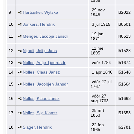
1938
29 nov
9
Hartsuiker, Wytske
I32022
1945
10
Jonkers, Hendrik
3 jul 1915
I38501
19 jan
11
Menger, Jacobje Jansdr
I48613
1871
11 mei
12
Nijholt, Jeltje Jans
I51523
1895
13
Nolles, Antje Tjeerdsdr
vóór 1784
I51674
14
Nolles, Claas Jansz
1 apr 1846
I51648
vóór 27 jul
15
Nolles, Jacobjen Jansdr
I51664
1767
vóór 27
16
Nolles, Klaas Jansz
I51663
aug 1763
25 mrt
17
Nolles, Sije Klaasz
I51653
1853
22 feb
18
Slager, Hendrik
I62781
1965