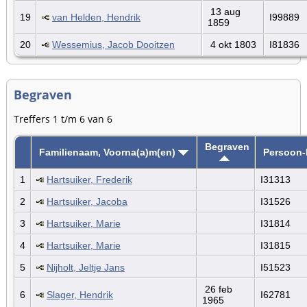
13 aug
19
van Helden, Hendrik
I99889
1859
20
Wessemius, Jacob Dooitzen
4 okt 1803
I81836
Begraven
Treffers 1 t/m 6 van 6
Begraven
Familienaam, Voorna(a)m(en)
Persoon-
1
Hartsuiker, Frederik
I31313
2
Hartsuiker, Jacoba
I31526
3
Hartsuiker, Marie
I31814
4
Hartsuiker, Marie
I31815
5
Nijholt, Jeltje Jans
I51523
26 feb
6
Slager, Hendrik
I62781
1965