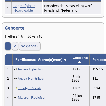
Begraafplaats
Noordwolde, Weststellingwerf ,
1.
Noordwolde
Friesland, Nederland
Geboorte
Treffers 1 t/m 50 van 63
1
2
Volgende»
Geboorte
Familienaam, Voorna(a)m(en)
Persoon
1
Aaltien Egbertsdr
1715
I115772
6 feb
2
Antien Hendriksdr
I311
1765
3
Jacobje Piersdr
1732
I2294
24 jan
4
Margjen Roelofsdr
I2735
1755