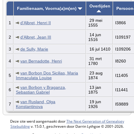
Overlijden
Familienaam, Voorna(a)m(en)
Persoon
29 mei
1
d'Albret, Henri II
I3866
1555
14 jun
2
d'Albret, Jean III
I109197
1516
3
de Sully, Marie
16 jul 1410
I109206
31 mrt
4
van Bernadotte, Henri
I8260
1780
van Borbon Dos Sicilias, Maria
23 aug
5
I11405
Immaculata Louise
1874
van Borbon y Braganza,
13 jan
6
I11441
Sebastian Gabriel
1875
van Rusland, Olga
19 jun
7
I59889
Konstantinova
1926
Deze site werd aangemaakt door
The Next Generation of Genealogy
Sitebuilding
v. 15.0.1, geschreven door Darrin Lythgoe © 2001-2026.