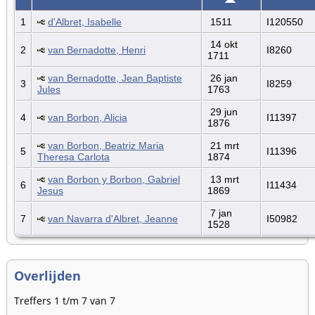
1
d'Albret, Isabelle
1511
I120550
14 okt
2
van Bernadotte, Henri
I8260
1711
van Bernadotte, Jean Baptiste
26 jan
3
I8259
Jules
1763
29 jun
4
van Borbon, Alicia
I11397
1876
van Borbon, Beatriz Maria
21 mrt
5
I11396
Theresa Carlota
1874
van Borbon y Borbon, Gabriel
13 mrt
6
I11434
Jesus
1869
7 jan
7
van Navarra d'Albret, Jeanne
I50982
1528
Overlijden
Treffers 1 t/m 7 van 7