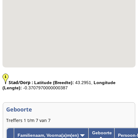
Stad/Dorp :
Latitude (Breedte):
43.2951,
Longitude
(Lengte):
-0.3707970000000387
Geboorte
Treffers 1 t/m 7 van 7
Geboorte
Familienaam, Voorna(a)m(en)
Persoon-