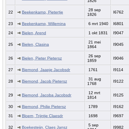
1826
28 sep
22
Beekenkamp, Pietertje
I6762
1826
23
Beekenkamp, Willemina
6 mrt 1940
I6801
24
Bielen, Arend
1 okt 1831
I9047
21 mei
25
Bielen, Clasina
I9045
1864
26 sep
26
Bielen, Pieter Pietersz
I9046
1859
27
Biemond, Jaapje Jacobsdr
1761
I9114
31 aug
28
Biemond, Jacob Pietersz
I9122
1768
12 mrt
29
Biemond, Jacoba Jacobsdr
I9125
1814
30
Biemond, Philip Pietersz
1789
I9162
31
Bloem, Trijntje Claesdr
1698
I9697
5 sep
32
Boekesteijn, Claes Jansz
I9982