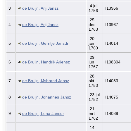
4 jul
3
de Bruijn, Arij Jansz
I13966
1756
25
4
de Bruijn, Arij Jansz
dec
I13967
1763
20
5
de Bruijn, Gerritje Jansdr
jan
I14014
1760
29
6
de Bruijn, Hendrik Ariensz
jun
I108304
1767
28
7
de Bruijn, IJsbrand Jansz
okt
I14033
1753
23 jul
8
de Bruijn, Johannes Jansz
I14075
1752
21
9
de Bruijn, Lena Jansdr
mrt
I14089
1762
14