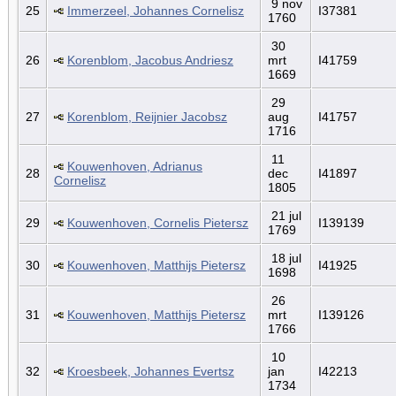
9 nov
25
Immerzeel, Johannes Cornelisz
I37381
1760
30
26
Korenblom, Jacobus Andriesz
mrt
I41759
1669
29
27
Korenblom, Reijnier Jacobsz
aug
I41757
1716
11
Kouwenhoven, Adrianus
28
dec
I41897
Cornelisz
1805
21 jul
29
Kouwenhoven, Cornelis Pietersz
I139139
1769
18 jul
30
Kouwenhoven, Matthijs Pietersz
I41925
1698
26
31
Kouwenhoven, Matthijs Pietersz
mrt
I139126
1766
10
32
Kroesbeek, Johannes Evertsz
jan
I42213
1734