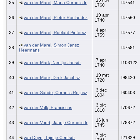
35
van der Marel, Maria Cornelisdr
I47541
1760
19 apr
36
van der Marel, Pieter Roelandsz
I47560
1740
4 apr
37
van der Marel, Roelant Pietersz
I47577
1759
van der Marel, Simon Jansz
38
I47581
Heermans
7 apr
39
van der Mark, Neeltje Jansdr
I103122
1740
19 mrt
40
van der Moor, Dirck Jacobsz
I98420
1720
3 dec
41
van der Sande, Cornelis Reijnsz
I60403
1804
3 okt
42
van der Valk, Franciscus
I70672
1810
16 jun
43
van der Voort, Jaapje Cornelisdr
I78872
1745
7 okt
44
van Duyn, Trijntje Centsdr
I21829
1741