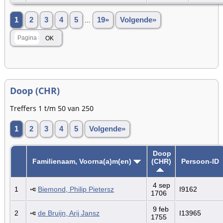
1
2
3
4
5
...
19»
Volgende»
Doop (CHR)
Treffers 1 t/m 50 van 250
1
2
3
4
5
Volgende»
Doop
Familienaam, Voorna(a)m(en)
(CHR)
Persoon-ID
4 sep
1
Biemond, Philip Pietersz
I9162
1706
9 feb
2
de Bruijn, Arij Jansz
I13965
1755