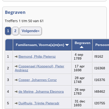
Begraven
Treffers 1 t/m 50 van 61
1
2
Volgende»
Begraven
Familienaam, Voorna(a)m(en)
Persoon
4 sep
1
Biemond, Philip Pietersz
I9162
1789
Coppenael (Koppenol), Pieter
17 apr
2
I16368
Andriesz
1698
28 apr
3
Copper, Johannes Corsz
I16376
1748
26 sep
4
de Meijne, Johanna Eleonora
I48462
1783
31 dec
5
Duijfhuijs, Trijntje Pietersdr
I20755
1693