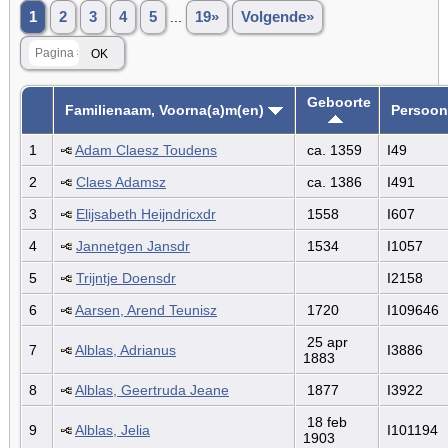
1
2
3
4
5
...
19»
Volgende»
Geboorte
Familienaam, Voorna(a)m(en)
Persoon
1
Adam Claesz Toudens
ca. 1359
I49
2
Claes Adamsz
ca. 1386
I491
3
Elijsabeth Heijndricxdr
1558
I607
4
Jannetgen Jansdr
1534
I1057
5
Trijntje Doensdr
I2158
6
Aarsen, Arend Teunisz
1720
I109646
25 apr
7
Alblas, Adrianus
I3886
1883
8
Alblas, Geertruda Jeane
1877
I3922
18 feb
9
Alblas, Jelia
I101194
1903