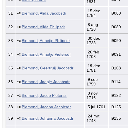
1831
15 dec
31
Biemond, Alida Jacobsdr
I9088
1754
8 aug
32
Biemond, Alida Philipsdr
I9089
1728
30 dec
33
Biemond, Annetje Philipsdr
I9090
1733
26 feb
34
Biemond, Annetje Pietersdr
I9091
1708
19 dec
35
Biemond, Geertruij Jacobsdr
I9108
1751
9 sep
36
Biemond, Jaapje Jacobsdr
I9114
1759
8 nov
37
Biemond, Jacob Pietersz
I9122
1716
38
Biemond, Jacoba Jacobsdr
5 jul 1761
I9125
24 mrt
39
Biemond, Johanna Jacobsdr
I9135
1748