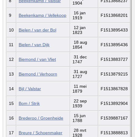
8
Beekenkamp / Valstar
F1513868237
1904
16 jan
9
Beekenkamp / Vellekoop
F1513868201
1919
12 jan
10
Bielen / van der Bol
F1513895433
1823
18 aug
11
Bielen / van Dijk
F1513895436
1854
31 dec
12
Biemond / van Vliet
F1513883727
1747
31 aug
13
Biemond / Verhoorn
F1513879215
1727
11 mei
14
Bijl / Valstar
F1513867828
1879
22 sep
15
Bom / Strik
F1513892904
1939
15 jun
16
Brederoo / Groenheide
F1539887167
1788
28 mrt
17
Breure / Schoenmaker
F1513888813
1928