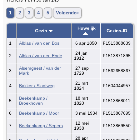
1
2
3
4
5
Volgende»
Huwelijk
Gezin
Gezins-ID
1
Alblas / van den Bos
6 apr 1850
F1513888639
24 jan
2
Alblas / van den Ende
F1513871895
1912
Alsemgeest / van der
27 sep
3
F1562658867
Mark
1729
21 mrt
4
Bakker / Slootweg
F1604044957
1824
Beekenkamp /
18 mrt
5
F1513868011
Broekhoven
1820
6
Beekenkamp / Moor
3 mei 1934
F1513867695
12 mei
7
Beekenkamp / Sepers
F1513869550
1938
28 apr