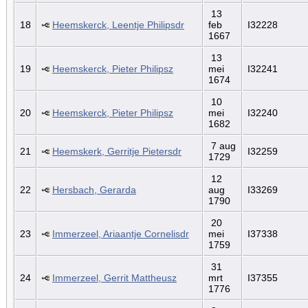
13
18
Heemskerck, Leentje Philipsdr
feb
I32228
1667
13
19
Heemskerck, Pieter Philipsz
mei
I32241
1674
10
20
Heemskerck, Pieter Philipsz
mei
I32240
1682
7 aug
21
Heemskerk, Gerritje Pietersdr
I32259
1729
12
22
Hersbach, Gerarda
aug
I33269
1790
20
23
Immerzeel, Ariaantje Cornelisdr
mei
I37338
1759
31
24
Immerzeel, Gerrit Mattheusz
mrt
I37355
1776