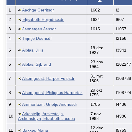
1
Aachge Gerritsdr
1602
I2
2
Elijsabeth Heijndricxdr
1624
I607
3
Jannetgen Jansdr
1615
I1057
4
Trijntje Doensdr
I2158
19 dec
5
Alblas, Jillis
I3941
1927
23 nov
6
Alblas, Sijbrand
I102247
1964
31 mrt
7
Alsemgeest, Harper Fulpsdr
I108738
1806
29 okt
8
Alsemgeest, Philippus Harpertsz
I108724
1756
9
Ammerlaan, Grietje Andriesdr
1785
I4436
Arkesteijn, Arckesteijn,
7 nov
10
I4986
Arckensteyn, Elizabeth Jacoba
1988
12 dec
11
Bakker, Maria
I5759