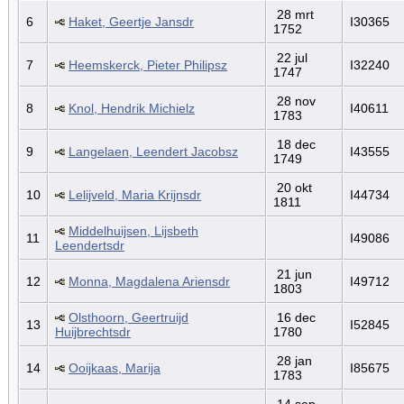
28 mrt
6
Haket, Geertje Jansdr
I30365
1752
22 jul
7
Heemskerck, Pieter Philipsz
I32240
1747
28 nov
8
Knol, Hendrik Michielz
I40611
1783
18 dec
9
Langelaen, Leendert Jacobsz
I43555
1749
20 okt
10
Lelijveld, Maria Krijnsdr
I44734
1811
Middelhuijsen, Lijsbeth
11
I49086
Leendertsdr
21 jun
12
Monna, Magdalena Ariensdr
I49712
1803
Olsthoorn, Geertruijd
16 dec
13
I52845
Huijbrechtsdr
1780
28 jan
14
Ooijkaas, Marija
I85675
1783
14 sep