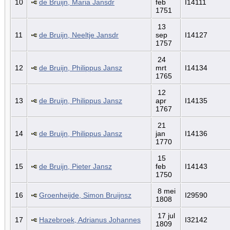
10
de Bruijn, Maria Jansdr
feb
I14111
1751
13
11
de Bruijn, Neeltje Jansdr
sep
I14127
1757
24
12
de Bruijn, Philippus Jansz
mrt
I14134
1765
12
13
de Bruijn, Philippus Jansz
apr
I14135
1767
21
14
de Bruijn, Philippus Jansz
jan
I14136
1770
15
15
de Bruijn, Pieter Jansz
feb
I14143
1750
8 mei
16
Groenheijde, Simon Bruijnsz
I29590
1808
17 jul
17
Hazebroek, Adrianus Johannes
I32142
1809