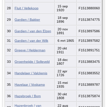
15 sep
28
Fluit / Vellekoop
F1513880060
1920
18 sep
29
Gardien / Bakker
F1513874775
1896
20 nov
30
Gardien / van den Elzen
F1513897586
1891
31
Gardien / van der Wilk
6 mrt 1865
F1513897582
20 okt
32
Greeve / Helderman
F1513891751
1911
18 dec
33
Groenheijde / Solleveld
F1513883475
1807
22 apr
34
Handelaer / Valckenis
F1513883552
1726
15 mei
35
Havelaar / Voskamp
F1513889787
1935
30 okt
36
Hazebroek / Bom
F1513875874
1808
Hazenbroek / van
22 aug