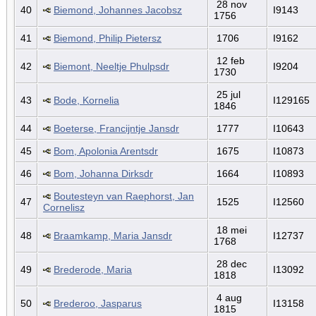
28 nov
40
Biemond, Johannes Jacobsz
I9143
1756
41
Biemond, Philip Pietersz
1706
I9162
12 feb
42
Biemont, Neeltje Phulpsdr
I9204
1730
25 jul
43
Bode, Kornelia
I129165
1846
44
Boeterse, Francijntje Jansdr
1777
I10643
45
Bom, Apolonia Arentsdr
1675
I10873
46
Bom, Johanna Dirksdr
1664
I10893
Boutesteyn van Raephorst, Jan
47
1525
I12560
Cornelisz
18 mei
48
Braamkamp, Maria Jansdr
I12737
1768
28 dec
49
Brederode, Maria
I13092
1818
4 aug
50
Brederoo, Jasparus
I13158
1815