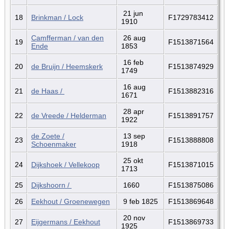
21 jun
18
Brinkman / Lock
F1729783412
1910
Camfferman / van den
26 aug
19
F1513871564
Ende
1853
16 feb
20
de Bruijn / Heemskerk
F1513874929
1749
16 aug
21
de Haas /
F1513882316
1671
28 apr
22
de Vreede / Helderman
F1513891757
1922
de Zoete /
13 sep
23
F1513888808
Schoenmaker
1918
25 okt
24
Dijkshoek / Vellekoop
F1513871015
1713
25
Dijkshoorn /
1660
F1513875086
26
Eekhout / Groenewegen
9 feb 1825
F1513869648
20 nov
27
Eijgermans / Eekhout
F1513869733
1925