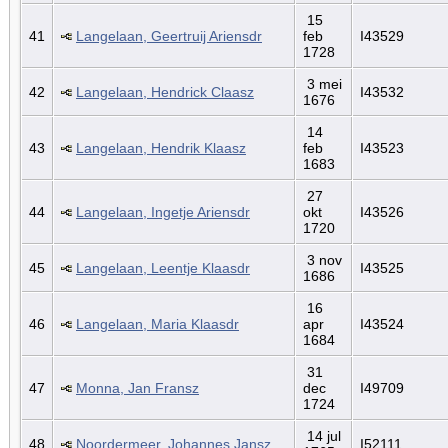
15
41
Langelaan, Geertruij Ariensdr
feb
I43529
1728
3 mei
42
Langelaan, Hendrick Claasz
I43532
1676
14
43
Langelaan, Hendrik Klaasz
feb
I43523
1683
27
44
Langelaan, Ingetje Ariensdr
okt
I43526
1720
3 nov
45
Langelaan, Leentje Klaasdr
I43525
1686
16
46
Langelaan, Maria Klaasdr
apr
I43524
1684
31
47
Monna, Jan Fransz
dec
I49709
1724
14 jul
48
Noordermeer, Johannes Jansz
I52111