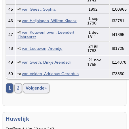
45
van Geest, Sophia
1992
I100965
1 sep
46
van Heijningen, Willem Klaasz
I32781
1790
van Kouwenhoven, Leendert
1 dec
47
I41895
IJsbrantsz
1811
24 jul
48
van Leeuwen, Arendje
I91725
1783
21 nov
49
van Sweth, Dirkje Arendsdr
I114878
1755
50
van Velden, Adrianus Gerardus
I73350
1
2
Volgende»
Huwelijk
Treffers 1 t/m 50 van 243