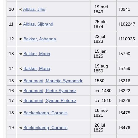
19 mei
10
Alblas, Jillis
I3941
1843
25 okt
11
Alblas, Sijbrand
I102247
1874
22 jul
12
Bakker, Johanna
I110025
1823
15 jan
13
Bakker, Maria
I5790
1825
19 aug
14
Bakker, Maria
I5759
1850
15
Beaumont, Marietje Symonsdr
1550
I6216
16
Beaumont, Pieter Symonsz
ca. 1480
I6222
17
Beaumont, Symon Pietersz
ca. 1510
I6228
18 nov
18
Beekenkamp, Cornelis
I6475
1821
26 jul
19
Beekenkamp, Cornelis
I6476
1825