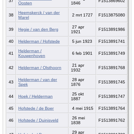
37
F1513869602
Oosten
1846
Heemskerck / van der
38
2 mrt 1727
F1513875080
Marel
27 apr
39
Hegie / van den Berg
F1513891986
1921
40
Helderman / Hofstede
5 jun 1923
F1513891741
Helderman /
41
6 feb 1901
F1513891749
Kouwenhoven
21 apr
42
Helderman / Olsthoorn
F1513891768
1932
Helderman / van der
28 apr
43
F1513891745
Spek
1876
25 okt
44
Hoek / Helderman
F1513891747
1887
45
Hofstede / de Boer
4 mei 1915
F1513891764
26 mei
46
Hofstede / Duinisveld
F1513891762
1838
29 apr