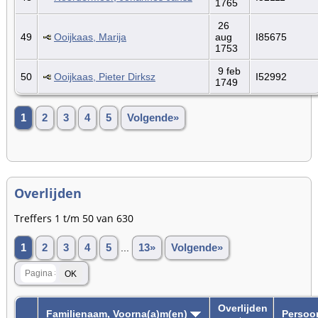
1765
26
49
Ooijkaas, Marija
aug
I85675
1753
9 feb
50
Ooijkaas, Pieter Dirksz
I52992
1749
1
2
3
4
5
Volgende»
Overlijden
Treffers 1 t/m 50 van 630
1
2
3
4
5
...
13»
Volgende»
Overlijden
Familienaam, Voorna(a)m(en)
Persoo