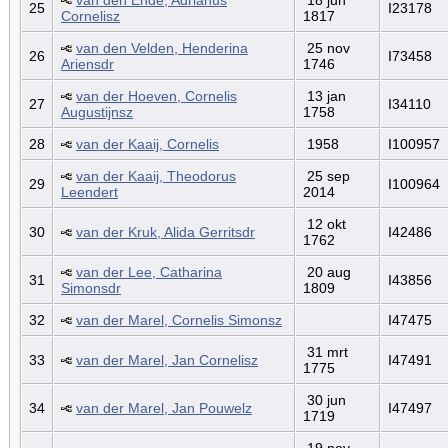
25
I23178
Cornelisz
1817
van den Velden, Henderina
25 nov
26
I73458
Ariensdr
1746
van der Hoeven, Cornelis
13 jan
27
I34110
Augustijnsz
1758
28
van der Kaaij, Cornelis
1958
I100957
van der Kaaij, Theodorus
25 sep
29
I100964
Leendert
2014
12 okt
30
van der Kruk, Alida Gerritsdr
I42486
1762
van der Lee, Catharina
20 aug
31
I43856
Simonsdr
1809
32
van der Marel, Cornelis Simonsz
I47475
31 mrt
33
van der Marel, Jan Cornelisz
I47491
1775
30 jun
34
van der Marel, Jan Pouwelz
I47497
1719
19 nov