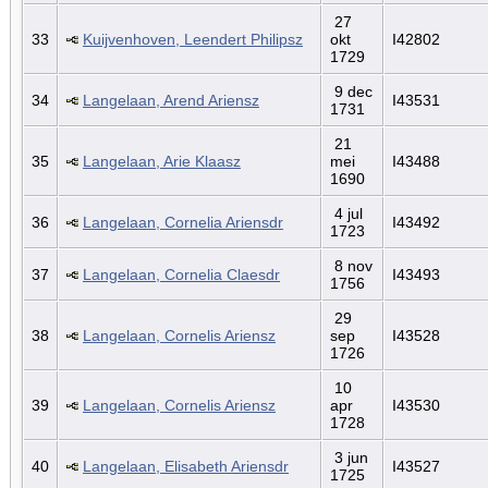
27
33
Kuijvenhoven, Leendert Philipsz
okt
I42802
1729
9 dec
34
Langelaan, Arend Ariensz
I43531
1731
21
35
Langelaan, Arie Klaasz
mei
I43488
1690
4 jul
36
Langelaan, Cornelia Ariensdr
I43492
1723
8 nov
37
Langelaan, Cornelia Claesdr
I43493
1756
29
38
Langelaan, Cornelis Ariensz
sep
I43528
1726
10
39
Langelaan, Cornelis Ariensz
apr
I43530
1728
3 jun
40
Langelaan, Elisabeth Ariensdr
I43527
1725