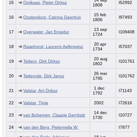
15
Ooijkaas, Pieter Dirksz
I52992
1808
15 feb
16
Oostendorp, Catrina Geertruij
I97493
1806
13 sep
17
Overwater, Jan Engelsz
I109408
1724
20 apr
18
Raaphorst, Laurens Aelbregtsz
I57037
1734
20 aug
19
Tettero, Dirk Dirksz
I101761
1802
26 mei
20
Tetterode, Dirk Jansz
I101762
1795
1 dec
21
Valstar, Arij Driksz
I71143
1792
22
Valstar, Tijsje
2002
I72616
14 dec
23
van Bohemen, Claasje Gerritsdr
I10727
1730
24
van den Berg, Pieternella W.
I7877
van den Ende, Adrianus
18 jun