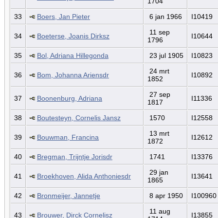
1704
33
Boers, Jan Pieter
6 jan 1966
I10419
11 sep
34
Boeterse, Joanis Dirksz
I10644
1796
35
Bol, Adriana Hillegonda
23 jul 1905
I10823
24 mrt
36
Bom, Johanna Ariensdr
I10892
1852
27 sep
37
Boonenburg, Adriana
I11336
1817
38
Boutesteyn, Cornelis Jansz
1570
I12558
13 mrt
39
Bouwman, Francina
I12612
1872
40
Bregman, Trijntje Jorisdr
1741
I13376
29 jan
41
Broekhoven, Alida Anthoniesdr
I13641
1865
42
Bronmeijer, Jannetje
8 apr 1950
I100960
11 aug
43
Brouwer, Dirck Cornelisz
I13855