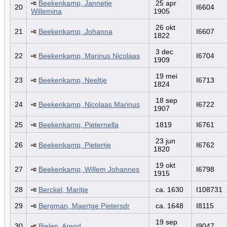
Beekenkamp, Jannetje
25 apr
20
I6604
Willemina
1905
26 okt
21
Beekenkamp, Johanna
I6607
1822
3 dec
22
Beekenkamp, Marinus Nicolaas
I6704
1909
19 mei
23
Beekenkamp, Neeltje
I6713
1824
18 sep
24
Beekenkamp, Nicolaas Marinus
I6722
1907
25
Beekenkamp, Pieternella
1819
I6761
23 jun
26
Beekenkamp, Pietertje
I6762
1820
19 okt
27
Beekenkamp, Willem Johannes
I6798
1915
28
Berckel, Maritje
ca. 1630
I108731
29
Bergman, Maertge Pietersdr
ca. 1648
I8115
19 sep
30
Bielen, Arend
I9047