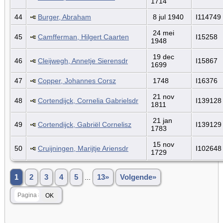
1714
44
Burger, Abraham
8 jul 1940
I114749
24 mei
45
Camfferman, Hilgert Caarten
I15258
1948
19 dec
46
Cleijwegh, Annetje Sierensdr
I15867
1699
47
Copper, Johannes Corsz
1748
I16376
21 nov
48
Cortendijck, Cornelia Gabrielsdr
I139128
1811
21 jan
49
Cortendijck, Gabriël Cornelisz
I139129
1783
15 nov
50
Cruijningen, Marijtje Ariensdr
I102648
1729
1
2
3
4
5
...
13»
Volgende»