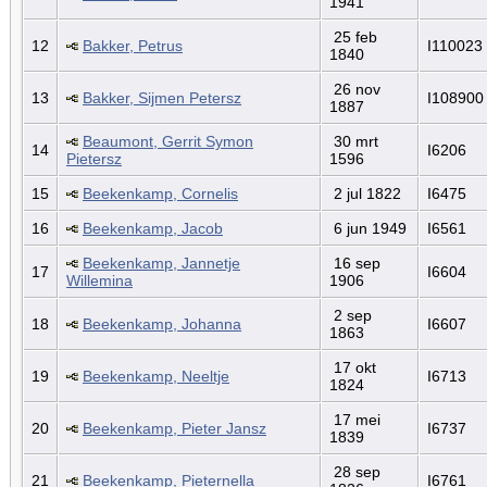
1941
25 feb
12
Bakker, Petrus
I110023
1840
26 nov
13
Bakker, Sijmen Petersz
I108900
1887
Beaumont, Gerrit Symon
30 mrt
14
I6206
Pietersz
1596
15
Beekenkamp, Cornelis
2 jul 1822
I6475
16
Beekenkamp, Jacob
6 jun 1949
I6561
Beekenkamp, Jannetje
16 sep
17
I6604
Willemina
1906
2 sep
18
Beekenkamp, Johanna
I6607
1863
17 okt
19
Beekenkamp, Neeltje
I6713
1824
17 mei
20
Beekenkamp, Pieter Jansz
I6737
1839
28 sep
21
Beekenkamp, Pieternella
I6761