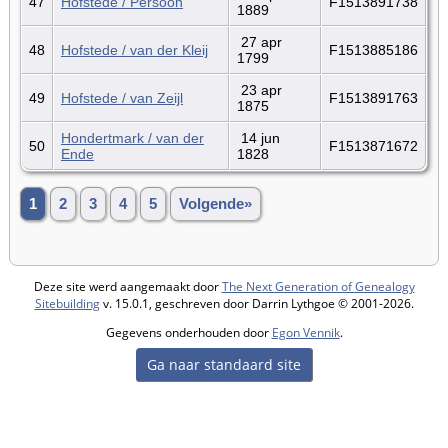
47
Hofstede / Persoon
F1513891738
1889
27 apr
48
Hofstede / van der Kleij
F1513885186
1799
23 apr
49
Hofstede / van Zeijl
F1513891763
1875
Hondertmark / van der
14 jun
50
F1513871672
Ende
1828
1
2
3
4
5
Volgende»
Deze site werd aangemaakt door
The Next Generation of Genealogy
Sitebuilding
v. 15.0.1, geschreven door Darrin Lythgoe © 2001-2026.
Gegevens onderhouden door
Egon Vennik
.
Ga naar standaard site