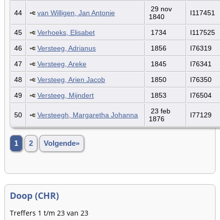
29 nov
44
van Willigen, Jan Antonie
I117451
1840
45
Verhoeks, Elisabet
1734
I117525
46
Versteeg, Adrianus
1856
I76319
47
Versteeg, Areke
1845
I76341
48
Versteeg, Arien Jacob
1850
I76350
49
Versteeg, Mijndert
1853
I76504
23 feb
50
Versteegh, Margaretha Johanna
I77129
1876
1
2
Volgende»
Doop (CHR)
Treffers 1 t/m 23 van 23