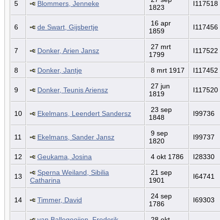
5
Blommers, Jenneke
I117518
1823
16 apr
6
de Swart, Gijsbertje
I117456
1859
27 mrt
7
Donker, Arien Jansz
I117522
1799
8
Donker, Jantje
8 mrt 1917
I117452
27 jun
9
Donker, Teunis Ariensz
I117520
1819
23 sep
10
Ekelmans, Leendert Sandersz
I99736
1848
9 sep
11
Ekelmans, Sander Jansz
I99737
1820
12
Geukama, Josina
4 okt 1786
I28330
Sperna Weiland, Sibilia
21 sep
13
I64741
Catharina
1901
24 sep
14
Timmer, David
I69303
1786
van Ballegooijen, Frederik
28 okt