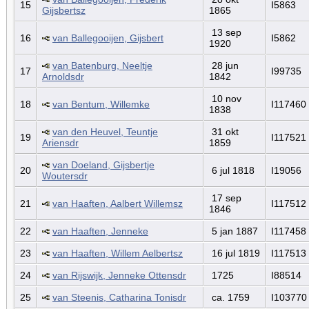
15
I5863
Gijsbertsz
1865
13 sep
16
van Ballegooijen, Gijsbert
I5862
1920
van Batenburg, Neeltje
28 jun
17
I99735
Arnoldsdr
1842
10 nov
18
van Bentum, Willemke
I117460
1838
van den Heuvel, Teuntje
31 okt
19
I117521
Ariensdr
1859
van Doeland, Gijsbertje
20
6 jul 1818
I19056
Woutersdr
17 sep
21
van Haaften, Aalbert Willemsz
I117512
1846
22
van Haaften, Jenneke
5 jan 1887
I117458
23
van Haaften, Willem Aelbertsz
16 jul 1819
I117513
24
van Rijswijk, Jenneke Ottensdr
1725
I88514
25
van Steenis, Catharina Tonisdr
ca. 1759
I103770