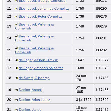
10
Biesheuvel, Geertje Cornelisdr
1733
I89271
11
Biesheuvel, Johannes Cornelisz
1750
I89290
12
Biesheuvel, Peter Cornelisz
1738
I89276
Biesheuvel, Willemijna
13
1748
I89279
Cornelisdr
Biesheuvel, Willemijna
14
1754
I89281
Cornelisdr
Biesheuvel, Willemijna
15
1756
I89282
Cornelisdr
16
de Jager, Aelbert Dircksz
1647
I116377
17
de Jager, Anthonis Aalbertsz
1688
I116376
24 mrt
18
de Swart, Gijsbertje
I117456
1781
27 mrt
19
Donker, Antonij
I117453
1805
20
Donker, Arien Jansz
3 jul 1729
I117522
18 sep
21
Donker, Jantje
I117452