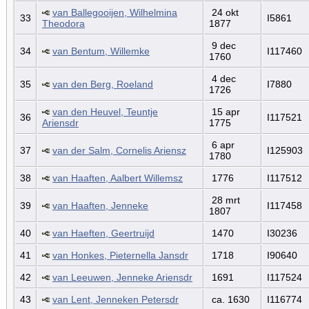
van Ballegooijen, Wilhelmina
24 okt
33
I5861
Theodora
1877
9 dec
34
van Bentum, Willemke
I117460
1760
4 dec
35
van den Berg, Roeland
I7880
1726
van den Heuvel, Teuntje
15 apr
36
I117521
Ariensdr
1775
6 apr
37
van der Salm, Cornelis Ariensz
I125903
1780
38
van Haaften, Aalbert Willemsz
1776
I117512
28 mrt
39
van Haaften, Jenneke
I117458
1807
40
van Haeften, Geertruijd
1470
I30236
41
van Honkes, Pieternella Jansdr
1718
I90640
42
van Leeuwen, Jenneke Ariensdr
1691
I117524
43
van Lent, Jenneken Petersdr
ca. 1630
I116774