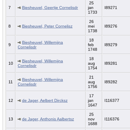
25
7
Biesheuvel, Geertje Cornelisdr
jan
I89271
1733
26
8
Biesheuvel, Peter Cornelisz
mei
I89276
1738
18
Biesheuvel, Willemijna
9
feb
I89279
Cornelisdr
1748
18
Biesheuvel, Willemijna
10
aug
I89281
Cornelisdr
1754
21
Biesheuvel, Willemijna
11
aug
I89282
Cornelisdr
1756
17
12
de Jager, Aelbert Dircksz
jan
I116377
1647
25
13
de Jager, Anthonis Aalbertsz
nov
I116376
1688