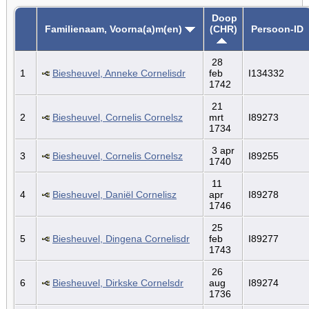
Doop
Familienaam, Voorna(a)m(en)
(CHR)
Persoon-ID
28
1
Biesheuvel, Anneke Cornelisdr
feb
I134332
1742
21
2
Biesheuvel, Cornelis Cornelsz
mrt
I89273
1734
3 apr
3
Biesheuvel, Cornelis Cornelsz
I89255
1740
11
4
Biesheuvel, Daniël Cornelisz
apr
I89278
1746
25
5
Biesheuvel, Dingena Cornelisdr
feb
I89277
1743
26
6
Biesheuvel, Dirkske Cornelsdr
aug
I89274
1736