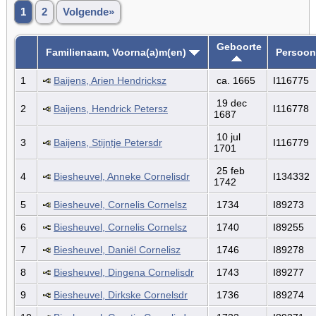
1
2
Volgende»
Geboorte
Familienaam, Voorna(a)m(en)
Persoon
1
Baijens, Arien Hendricksz
ca. 1665
I116775
19 dec
2
Baijens, Hendrick Petersz
I116778
1687
10 jul
3
Baijens, Stijntje Petersdr
I116779
1701
25 feb
4
Biesheuvel, Anneke Cornelisdr
I134332
1742
5
Biesheuvel, Cornelis Cornelsz
1734
I89273
6
Biesheuvel, Cornelis Cornelsz
1740
I89255
7
Biesheuvel, Daniël Cornelisz
1746
I89278
8
Biesheuvel, Dingena Cornelisdr
1743
I89277
9
Biesheuvel, Dirkske Cornelsdr
1736
I89274