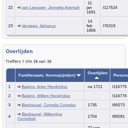
11
22
van Leeuwen, Jenneke Ariensdr
jan
I117524
1691
14
23
Versteeg, Adrianus
feb
I76319
1856
Overlijden
Treffers 1 t/m 38 van 38
Overlijden
Familienaam, Voorna(a)m(en)
Persoo
1
Baijens, Arien Hendricksz
na 1721
I116775
2
Baijens, Willem Hendricksz
I116776
3
Biesheuvel, Cornelis Cornelsz
1735
I89273
Biesheuvel, Willemijna
4
1754
I89281
Cornelisdr
27 sep