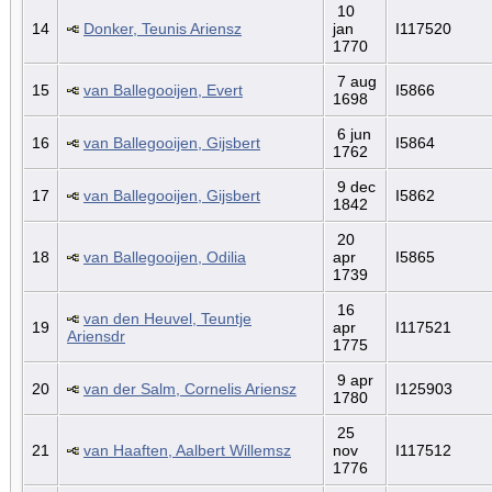
10
14
Donker, Teunis Ariensz
jan
I117520
1770
7 aug
15
van Ballegooijen, Evert
I5866
1698
6 jun
16
van Ballegooijen, Gijsbert
I5864
1762
9 dec
17
van Ballegooijen, Gijsbert
I5862
1842
20
18
van Ballegooijen, Odilia
apr
I5865
1739
16
van den Heuvel, Teuntje
19
apr
I117521
Ariensdr
1775
9 apr
20
van der Salm, Cornelis Ariensz
I125903
1780
25
21
van Haaften, Aalbert Willemsz
nov
I117512
1776