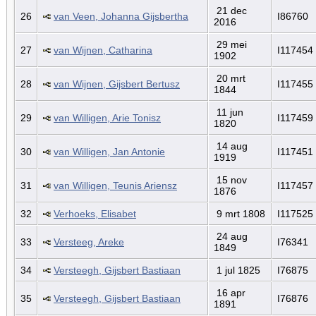
21 dec
26
van Veen, Johanna Gijsbertha
I86760
2016
29 mei
27
van Wijnen, Catharina
I117454
1902
20 mrt
28
van Wijnen, Gijsbert Bertusz
I117455
1844
11 jun
29
van Willigen, Arie Tonisz
I117459
1820
14 aug
30
van Willigen, Jan Antonie
I117451
1919
15 nov
31
van Willigen, Teunis Ariensz
I117457
1876
32
Verhoeks, Elisabet
9 mrt 1808
I117525
24 aug
33
Versteeg, Areke
I76341
1849
34
Versteegh, Gijsbert Bastiaan
1 jul 1825
I76875
16 apr
35
Versteegh, Gijsbert Bastiaan
I76876
1891