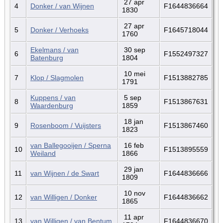
27 apr
4
Donker / van Wijnen
F1644836664
1830
27 apr
5
Donker / Verhoeks
F1645718044
1760
Ekelmans / van
30 sep
6
F1552497327
Batenburg
1804
10 mei
7
Klop / Slagmolen
F1513882785
1791
Kuppens / van
5 sep
8
F1513867631
Waardenburg
1859
18 jan
9
Rosenboom / Vuijsters
F1513867460
1823
van Ballegooijen / Sperna
16 feb
10
F1513895559
Weiland
1866
29 jan
11
van Wijnen / de Swart
F1644836666
1809
10 nov
12
van Willigen / Donker
F1644836662
1865
11 apr
13
van Willigen / van Bentum
F1644836670