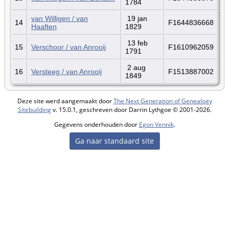
1784
van Willigen / van
19 jan
14
F1644836668
Haaften
1829
13 feb
15
Verschoor / van Anrooij
F1610962059
1791
2 aug
16
Versteeg / van Anrooij
F1513887002
1849
Deze site werd aangemaakt door
The Next Generation of Genealogy
Sitebuilding
v. 15.0.1, geschreven door Darrin Lythgoe © 2001-2026.
Gegevens onderhouden door
Egon Vennik
.
Ga naar standaard site