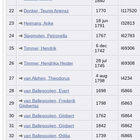
1840
22
Donker, Teunis Ariensz
1770
I117520
18 jun
23
Heimans, Arike
I32813
1791
24
Slagmolen, Petronella
1767
I62783
6 dec
25
Timmer, Hendrik
I69306
1742
28 jul
26
Timmer, Hendrika Hester
I69308
1745
4 aug
27
van Alphen, Theodorus
I4234
1798
28
van Ballegooijen, Evert
1698
I5866
van Ballegooijen, Frederik
29
1798
I5863
Gijsbertsz
30
van Ballegooijen, Gijsbert
1762
I5864
31
van Ballegooijen, Gijsbert
1842
I5862
32
van Ballegooijen, Odilia
1739
I5865