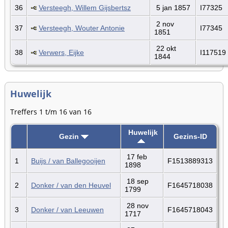
36
Versteegh, Willem Gijsbertsz
5 jan 1857
I77325
2 nov
37
Versteegh, Wouter Antonie
I77345
1851
22 okt
38
Verwers, Eijke
I117519
1844
Huwelijk
Treffers 1 t/m 16 van 16
Huwelijk
Gezin
Gezins-ID
17 feb
1
Buijs / van Ballegooijen
F1513889313
1898
18 sep
2
Donker / van den Heuvel
F1645718038
1799
28 nov
3
Donker / van Leeuwen
F1645718043
1717