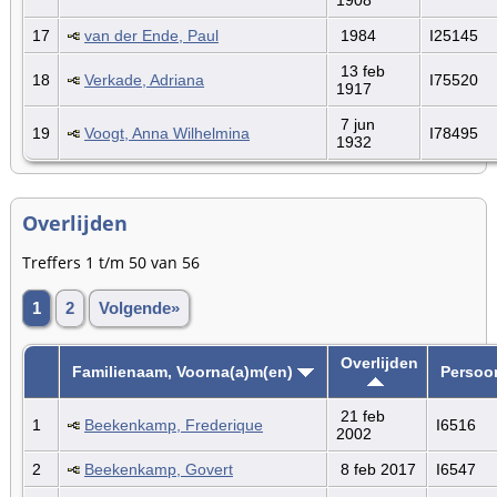
17
van der Ende, Paul
1984
I25145
13 feb
18
Verkade, Adriana
I75520
1917
7 jun
19
Voogt, Anna Wilhelmina
I78495
1932
Overlijden
Treffers 1 t/m 50 van 56
1
2
Volgende»
Overlijden
Familienaam, Voorna(a)m(en)
Persoo
21 feb
1
Beekenkamp, Frederique
I6516
2002
2
Beekenkamp, Govert
8 feb 2017
I6547