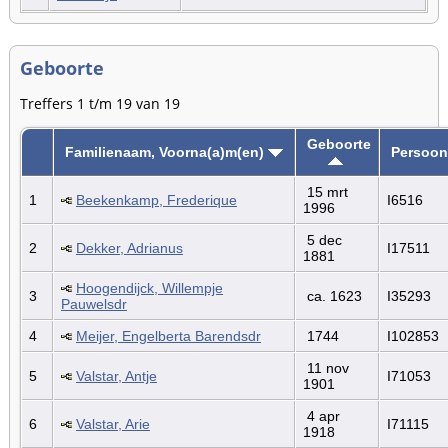
Geboorte
Treffers 1 t/m 19 van 19
Geboorte
Familienaam, Voorna(a)m(en)
Persoon
15 mrt
1
Beekenkamp, Frederique
I6516
1996
5 dec
2
Dekker, Adrianus
I17511
1881
Hoogendijck, Willempje
3
ca. 1623
I35293
Pauwelsdr
4
Meijer, Engelberta Barendsdr
1744
I102853
11 nov
5
Valstar, Antje
I71053
1901
4 apr
6
Valstar, Arie
I71115
1918