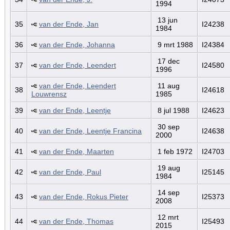
1994
13 jun
35
van der Ende, Jan
I24238
1984
36
van der Ende, Johanna
9 mrt 1988
I24384
17 dec
37
van der Ende, Leendert
I24580
1996
van der Ende, Leendert
11 aug
38
I24618
Louwrensz
1985
39
van der Ende, Leentje
8 jul 1988
I24623
30 sep
40
van der Ende, Leentje Francina
I24638
2000
41
van der Ende, Maarten
1 feb 1972
I24703
19 aug
42
van der Ende, Paul
I25145
1984
14 sep
43
van der Ende, Rokus Pieter
I25373
2008
12 mrt
44
van der Ende, Thomas
I25493
2015