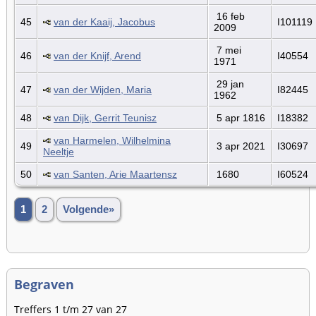
16 feb
45
van der Kaaij, Jacobus
I101119
2009
7 mei
46
van der Knijf, Arend
I40554
1971
29 jan
47
van der Wijden, Maria
I82445
1962
48
van Dijk, Gerrit Teunisz
5 apr 1816
I18382
van Harmelen, Wilhelmina
49
3 apr 2021
I30697
Neeltje
50
van Santen, Arie Maartensz
1680
I60524
1
2
Volgende»
Begraven
Treffers 1 t/m 27 van 27