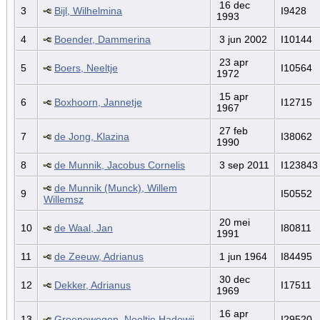
16 dec
3
Bijl, Wilhelmina
I9428
1993
4
Boender, Dammerina
3 jun 2002
I10144
23 apr
5
Boers, Neeltje
I10564
1972
15 apr
6
Boxhoorn, Jannetje
I12715
1967
27 feb
7
de Jong, Klazina
I38062
1990
8
de Munnik, Jacobus Cornelis
3 sep 2011
I123843
de Munnik (Munck), Willem
9
I50552
Willemsz
20 mei
10
de Waal, Jan
I80811
1991
11
de Zeeuw, Adrianus
1 jun 1964
I84495
30 dec
12
Dekker, Adrianus
I17511
1969
16 apr
13
Groenewegen, Neeltje Hadewij
I29520