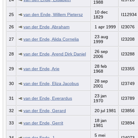
1988
10 dec
25
van den Ende, Willem Pietersz
I112934
1829
26
van der Ende, Abraham
1 apr 1999
I23076
23 aug
27
van der Ende, Alida Cornelia
I23208
1999
26 sep
28
van der Ende, Arend Dirk Daniel
I23288
2006
28 feb
29
van der Ende, Arie
I23355
1968
28 sep
30
van der Ende, Eliza Jacobus
I23749
2001
23 jan
31
van der Ende, Everardus
I23789
1970
32
van der Ende, Gerard
20 jul 1981
I23856
18 jan
33
van der Ende, Gerrit
I23894
1981
5 mei
34
van der Ende, J.
I24073