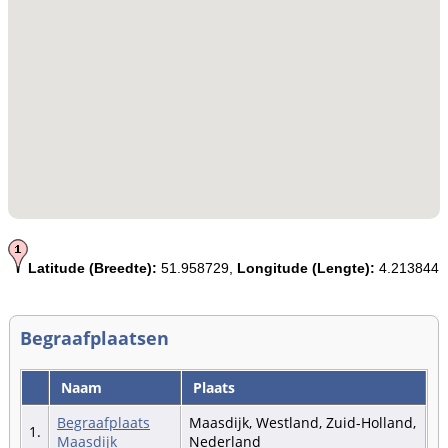
Latitude (Breedte):
51.958729,
Longitude (Lengte):
4.213844
Begraafplaatsen
Naam
Plaats
Begraafplaats
Maasdijk, Westland, Zuid-Holland,
1.
Maasdijk
Nederland