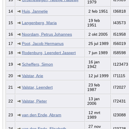
1979
14
Huis, Jannetje
2 feb 1951
I36818
19 feb
15
Langenberg, Maria
I43573
1951
16
Noordam, Petrus Johannes
2 okt 2005
I51958
17
Poot, Jacob Hermanus
25 jul 1989
I56019
18
Rodenburg, Leendert Jaspert
7 jun 1989
I58598
16 jan
19
Scheffers, Simon
I123473
1942
20
Valstar, Arie
12 jul 1999
I71115
23 feb
21
Valstar, Leendert
I72027
1987
13 jan
22
Valstar, Pieter
I72431
2006
12 mrt
23
van den Ende, Abram
I23088
1989
27 nov
24
van den Ende, Elisabeth
I23728