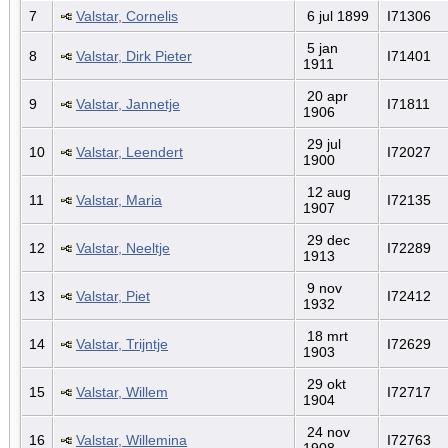
7
Valstar, Cornelis
6 jul 1899
I71306
5 jan
8
Valstar, Dirk Pieter
I71401
1911
20 apr
9
Valstar, Jannetje
I71811
1906
29 jul
10
Valstar, Leendert
I72027
1900
12 aug
11
Valstar, Maria
I72135
1907
29 dec
12
Valstar, Neeltje
I72289
1913
9 nov
13
Valstar, Piet
I72412
1932
18 mrt
14
Valstar, Trijntje
I72629
1903
29 okt
15
Valstar, Willem
I72717
1904
24 nov
16
Valstar, Willemina
I72763
1908