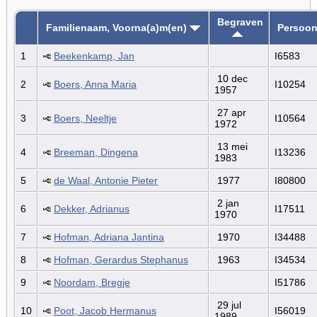
Begraven
Familienaam, Voorna(a)m(en)
Persoon
1
Beekenkamp, Jan
I6583
10 dec
2
Boers, Anna Maria
I10254
1957
27 apr
3
Boers, Neeltje
I10564
1972
13 mei
4
Breeman, Dingena
I13236
1983
5
de Waal, Antonie Pieter
1977
I80800
2 jan
6
Dekker, Adrianus
I17511
1970
7
Hofman, Adriana Jantina
1970
I34488
8
Hofman, Gerardus Stephanus
1963
I34534
9
Noordam, Bregje
I51786
29 jul
10
Poot, Jacob Hermanus
I56019
1989