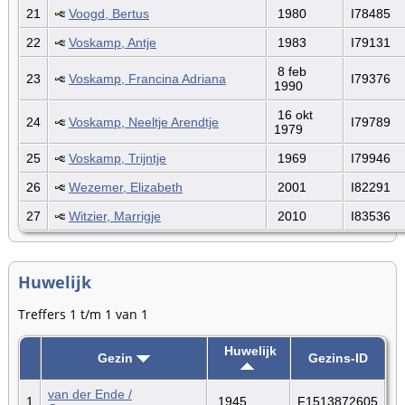
21
Voogd, Bertus
1980
I78485
22
Voskamp, Antje
1983
I79131
8 feb
23
Voskamp, Francina Adriana
I79376
1990
16 okt
24
Voskamp, Neeltje Arendtje
I79789
1979
25
Voskamp, Trijntje
1969
I79946
26
Wezemer, Elizabeth
2001
I82291
27
Witzier, Marrigje
2010
I83536
Huwelijk
Treffers 1 t/m 1 van 1
Huwelijk
Gezin
Gezins-ID
van der Ende /
1
1945
F1513872605