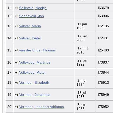
11
Solleveld, Neeltje
I63679
12
Sonneveld, Jan
I63906
11 jan
13
Valstar, Maria
I72135
1989
17 jan
14
Valstar, Pieter
I72431
2006
17 mrt
15
van der Ende, Thomas
I25493
2015
29 jan
16
Vellekoop, Martinus
I73837
1992
17
Vellekoop, Pieter
I73844
2 mei
18
Vermeer, Elizabeth
I75913
1934
18 jul
19
Vermeer, Johannes
I75949
1938
3 okt
20
Vermeer, Leendert Adrianus
I75952
1938